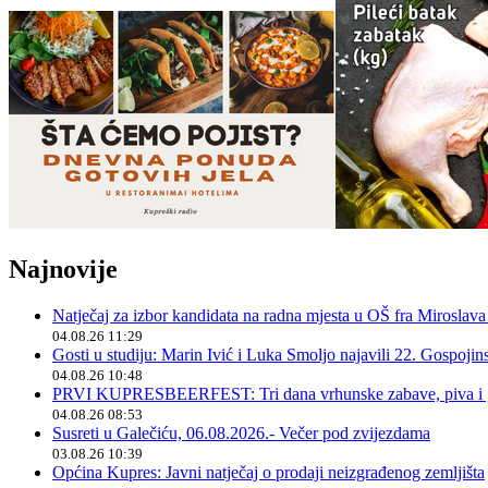
Najnovije
Natječaj za izbor kandidata na radna mjesta u OŠ fra Miroslav
04.08.26 11:29
Gosti u studiju: Marin Ivić i Luka Smoljo najavili 22. Gospoji
04.08.26 10:48
PRVI KUPRESBEERFEST: Tri dana vrhunske zabave, piva i „
04.08.26 08:53
Susreti u Galečiću, 06.08.2026.- Večer pod zvijezdama
03.08.26 10:39
Općina Kupres: Javni natječaj o prodaji neizgrađenog zemljišta