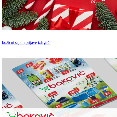
božićni sajam
prijave
izlagači