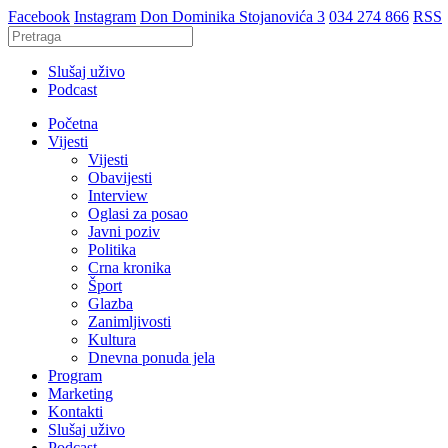
Facebook
Instagram
Don Dominika Stojanovića 3
034 274 866
RSS
Slušaj uživo
Podcast
Početna
Vijesti
Vijesti
Obavijesti
Interview
Oglasi za posao
Javni poziv
Politika
Crna kronika
Šport
Glazba
Zanimljivosti
Kultura
Dnevna ponuda jela
Program
Marketing
Kontakti
Slušaj uživo
Podcast