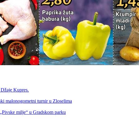
a Džaje Kupres.
nski malonogometni turnir u Zloselima
Pivske milje“ u Gradskom parku