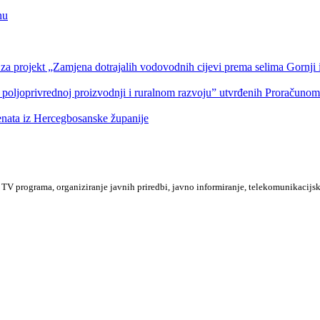
nu
a projekt „Zamjena dotrajalih vodovodnih cijevi prema selima Gornji i
 poljoprivrednoj proizvodnji i ruralnom razvoju” utvrđenih Proračuno
denata iz Hercegbosanske županije
TV programa, organiziranje javnih priredbi, javno informiranje, telekomunikacijsk