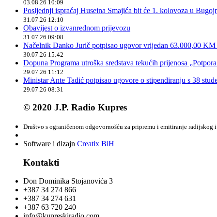
03.08.26 10:09
Posljednji ispraćaj Huseina Smajića bit će 1. kolovoza u Bugoj
31.07.26 12:10
Obavijest o izvanrednom prijevozu
31.07.26 09:08
Načelnik Danko Jurič potpisao ugovor vrijedan 63.000,00 KM z
30.07.26 15:42
Dopuna Programa utroška sredstava tekućih prijenosa „Potpora
29.07.26 11:12
Ministar Ante Tadić potpisao ugovore o stipendiranju s 38 stu
29.07.26 08:31
© 2020 J.P. Radio Kupres
Društvo s ograničenom odgovornošću za pripremu i emitiranje radijskog i 
Software i dizajn
Creatix BiH
Kontakti
Don Dominika Stojanovića 3
+387 34 274 866
+387 34 274 631
+387 63 720 240
info@kupreskiradio.com