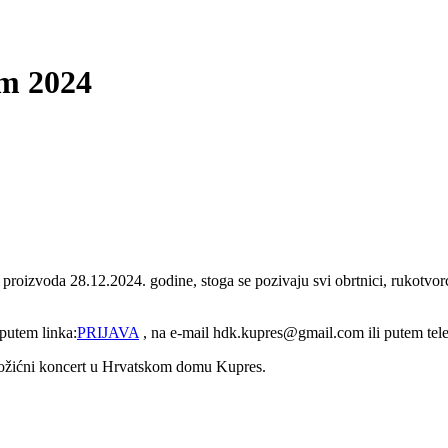
am 2024
roizvoda 28.12.2024. godine, stoga se pozivaju svi obrtnici, rukotvorc
 putem linka:
PRIJAVA
, na e-mail hdk.kupres@gmail.com ili putem tel
e Božićni koncert u Hrvatskom domu Kupres.