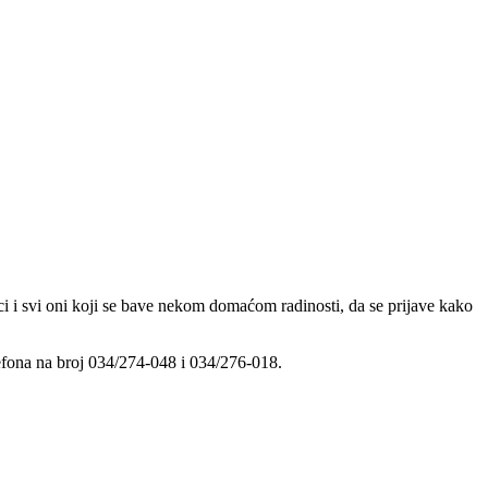
i i svi oni koji se bave nekom domaćom radinosti, da se prijave kako
efona na broj 034/274-048 i 034/276-018.