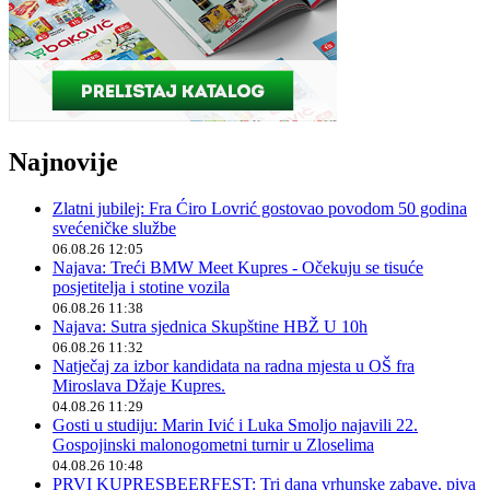
Najnovije
Zlatni jubilej: Fra Ćiro Lovrić gostovao povodom 50 godina
svećeničke službe
06.08.26 12:05
Najava: Treći BMW Meet Kupres - Očekuju se tisuće
posjetitelja i stotine vozila
06.08.26 11:38
Najava: Sutra sjednica Skupštine HBŽ U 10h
06.08.26 11:32
Natječaj za izbor kandidata na radna mjesta u OŠ fra
Miroslava Džaje Kupres.
04.08.26 11:29
Gosti u studiju: Marin Ivić i Luka Smoljo najavili 22.
Gospojinski malonogometni turnir u Zloselima
04.08.26 10:48
PRVI KUPRESBEERFEST: Tri dana vrhunske zabave, piva