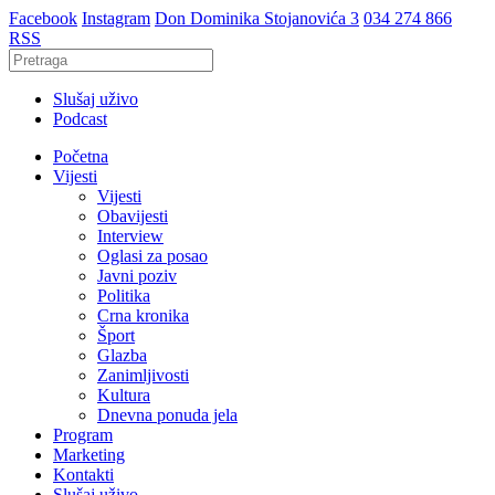
Facebook
Instagram
Don Dominika Stojanovića 3
034 274 866
RSS
Slušaj uživo
Podcast
Početna
Vijesti
Vijesti
Obavijesti
Interview
Oglasi za posao
Javni poziv
Politika
Crna kronika
Šport
Glazba
Zanimljivosti
Kultura
Dnevna ponuda jela
Program
Marketing
Kontakti
Slušaj uživo