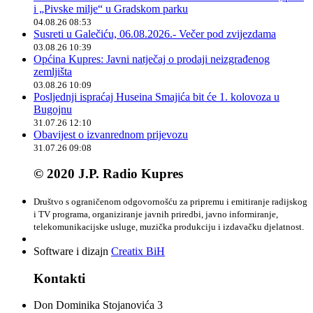
i „Pivske milje“ u Gradskom parku
04.08.26 08:53
Susreti u Galečiću, 06.08.2026.- Večer pod zvijezdama
03.08.26 10:39
Općina Kupres: Javni natječaj o prodaji neizgrađenog
zemljišta
03.08.26 10:09
Posljednji ispraćaj Huseina Smajića bit će 1. kolovoza u
Bugojnu
31.07.26 12:10
Obavijest o izvanrednom prijevozu
31.07.26 09:08
© 2020 J.P. Radio Kupres
Društvo s ograničenom odgovornošću za pripremu i emitiranje radijskog
i TV programa, organiziranje javnih priredbi, javno informiranje,
telekomunikacijske usluge, muzička produkciju i izdavačku djelatnost.
Software i dizajn
Creatix BiH
Kontakti
Don Dominika Stojanovića 3