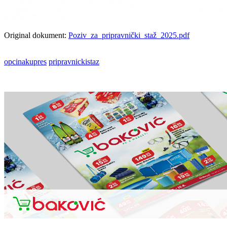
Original dokument:
Poziv_za_pripravnički_staž_2025.pdf
opcinakupres
pripravnickistaz