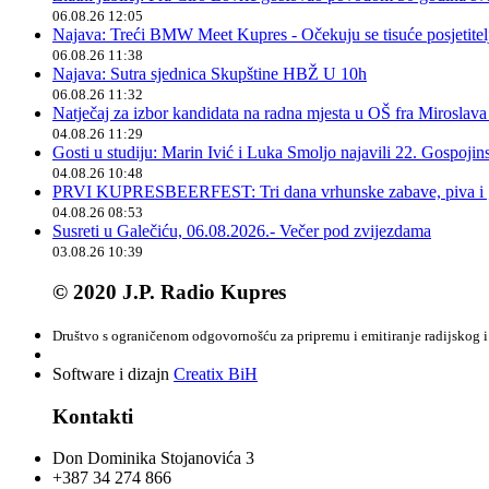
06.08.26 12:05
Najava: Treći BMW Meet Kupres - Očekuju se tisuće posjetitelja
06.08.26 11:38
Najava: Sutra sjednica Skupštine HBŽ U 10h
06.08.26 11:32
Natječaj za izbor kandidata na radna mjesta u OŠ fra Miroslav
04.08.26 11:29
Gosti u studiju: Marin Ivić i Luka Smoljo najavili 22. Gospoji
04.08.26 10:48
PRVI KUPRESBEERFEST: Tri dana vrhunske zabave, piva i „
04.08.26 08:53
Susreti u Galečiću, 06.08.2026.- Večer pod zvijezdama
03.08.26 10:39
© 2020 J.P. Radio Kupres
Društvo s ograničenom odgovornošću za pripremu i emitiranje radijskog i 
Software i dizajn
Creatix BiH
Kontakti
Don Dominika Stojanovića 3
+387 34 274 866