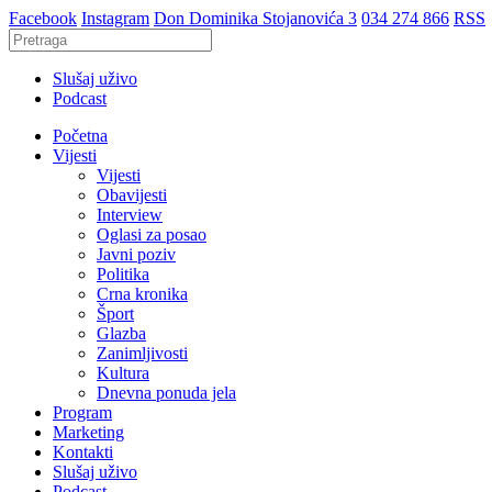
Facebook
Instagram
Don Dominika Stojanovića 3
034 274 866
RSS
Slušaj uživo
Podcast
Početna
Vijesti
Vijesti
Obavijesti
Interview
Oglasi za posao
Javni poziv
Politika
Crna kronika
Šport
Glazba
Zanimljivosti
Kultura
Dnevna ponuda jela
Program
Marketing
Kontakti
Slušaj uživo
Podcast