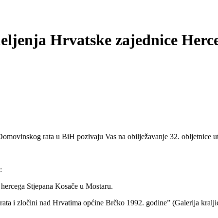
meljenja Hrvatske zajednice Her
r Domovinskog rata u BiH pozivaju Vas na obilježavanje 32. obljetn
:
 hercega Stjepana Kosače u Mostaru.
k rata i zločini nad Hrvatima općine Brčko 1992. godine” (Galerija kr