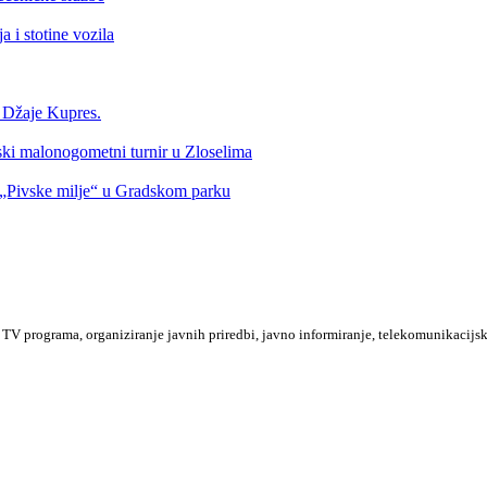
 i stotine vozila
a Džaje Kupres.
nski malonogometni turnir u Zloselima
Pivske milje“ u Gradskom parku
TV programa, organiziranje javnih priredbi, javno informiranje, telekomunikacijsk