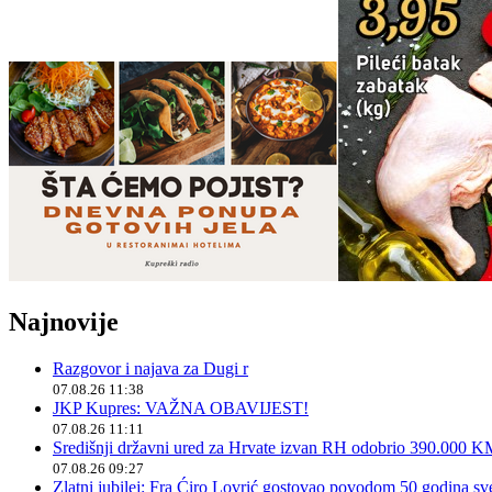
Najnovije
Razgovor i najava za Dugi r
07.08.26 11:38
JKP Kupres: VAŽNA OBAVIJEST!
07.08.26 11:11
Središnji državni ured za Hrvate izvan RH odobrio 390.000 
07.08.26 09:27
Zlatni jubilej: Fra Ćiro Lovrić gostovao povodom 50 godina sv