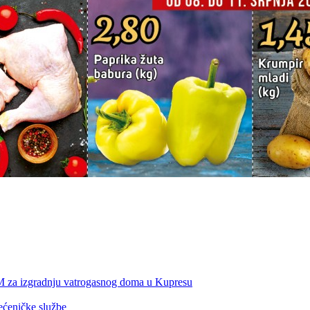
KM za izgradnju vatrogasnog doma u Kupresu
ećeničke službe