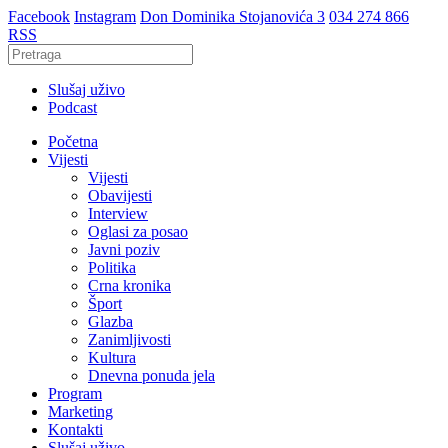
Facebook
Instagram
Don Dominika Stojanovića 3
034 274 866
RSS
Slušaj uživo
Podcast
Početna
Vijesti
Vijesti
Obavijesti
Interview
Oglasi za posao
Javni poziv
Politika
Crna kronika
Šport
Glazba
Zanimljivosti
Kultura
Dnevna ponuda jela
Program
Marketing
Kontakti
Slušaj uživo