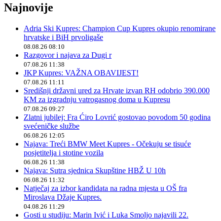
Najnovije
Adria Ski Kupres: Champion Cup Kupres okupio renomirane
hrvatske i BiH prvoligaše
08.08.26 08:10
Razgovor i najava za Dugi r
07.08.26 11:38
JKP Kupres: VAŽNA OBAVIJEST!
07.08.26 11:11
Središnji državni ured za Hrvate izvan RH odobrio 390.000
KM za izgradnju vatrogasnog doma u Kupresu
07.08.26 09:27
Zlatni jubilej: Fra Ćiro Lovrić gostovao povodom 50 godina
svećeničke službe
06.08.26 12:05
Najava: Treći BMW Meet Kupres - Očekuju se tisuće
posjetitelja i stotine vozila
06.08.26 11:38
Najava: Sutra sjednica Skupštine HBŽ U 10h
06.08.26 11:32
Natječaj za izbor kandidata na radna mjesta u OŠ fra
Miroslava Džaje Kupres.
04.08.26 11:29
Gosti u studiju: Marin Ivić i Luka Smoljo najavili 22.