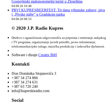
Gospojinski malonogometni turnir u Zloselima
04.08.26 10:48
PRVI KUPRESBEERFEST: Tri dana vrhunske zabave, piva
i „Pivske milje“ u Gradskom parku
04.08.26 08:53
© 2020 J.P. Radio Kupres
Društvo s ograničenom odgovornošću za pripremu i emitiranje radijskog
i TV programa, organiziranje javnih priredbi, javno informiranje,
telekomunikacijske usluge, muzička produkciju i izdavačku djelatnost.
Software i dizajn
Creatix BiH
Kontakti
Don Dominika Stojanovića 3
+387 34 274 866
+387 34 274 631
+387 63 720 240
info@kupreskiradio.com
Social