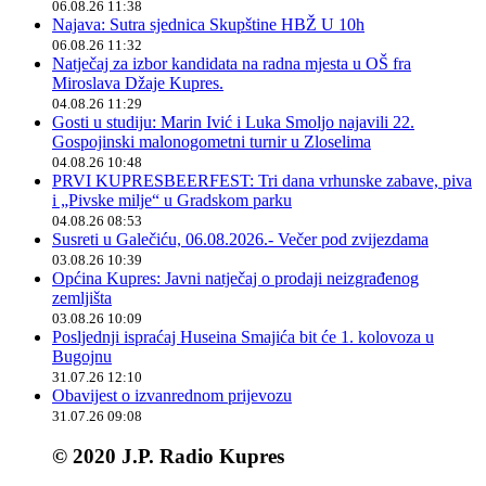
06.08.26 11:38
Najava: Sutra sjednica Skupštine HBŽ U 10h
06.08.26 11:32
Natječaj za izbor kandidata na radna mjesta u OŠ fra
Miroslava Džaje Kupres.
04.08.26 11:29
Gosti u studiju: Marin Ivić i Luka Smoljo najavili 22.
Gospojinski malonogometni turnir u Zloselima
04.08.26 10:48
PRVI KUPRESBEERFEST: Tri dana vrhunske zabave, piva
i „Pivske milje“ u Gradskom parku
04.08.26 08:53
Susreti u Galečiću, 06.08.2026.- Večer pod zvijezdama
03.08.26 10:39
Općina Kupres: Javni natječaj o prodaji neizgrađenog
zemljišta
03.08.26 10:09
Posljednji ispraćaj Huseina Smajića bit će 1. kolovoza u
Bugojnu
31.07.26 12:10
Obavijest o izvanrednom prijevozu
31.07.26 09:08
© 2020 J.P. Radio Kupres