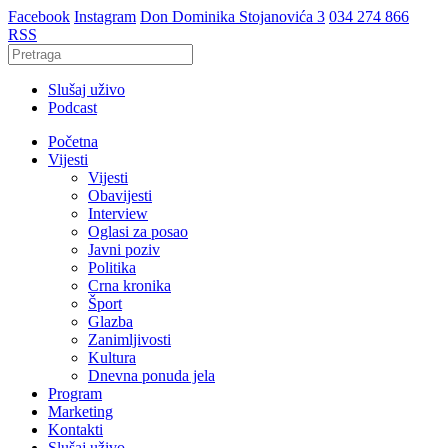
Facebook
Instagram
Don Dominika Stojanovića 3
034 274 866
RSS
Slušaj uživo
Podcast
Početna
Vijesti
Vijesti
Obavijesti
Interview
Oglasi za posao
Javni poziv
Politika
Crna kronika
Šport
Glazba
Zanimljivosti
Kultura
Dnevna ponuda jela
Program
Marketing
Kontakti
Slušaj uživo