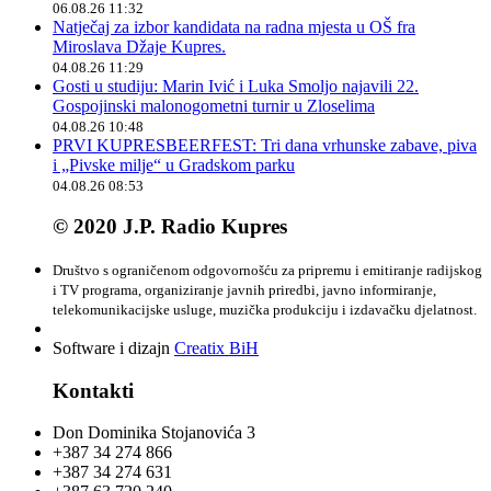
06.08.26 11:32
Natječaj za izbor kandidata na radna mjesta u OŠ fra
Miroslava Džaje Kupres.
04.08.26 11:29
Gosti u studiju: Marin Ivić i Luka Smoljo najavili 22.
Gospojinski malonogometni turnir u Zloselima
04.08.26 10:48
PRVI KUPRESBEERFEST: Tri dana vrhunske zabave, piva
i „Pivske milje“ u Gradskom parku
04.08.26 08:53
© 2020 J.P. Radio Kupres
Društvo s ograničenom odgovornošću za pripremu i emitiranje radijskog
i TV programa, organiziranje javnih priredbi, javno informiranje,
telekomunikacijske usluge, muzička produkciju i izdavačku djelatnost.
Software i dizajn
Creatix BiH
Kontakti
Don Dominika Stojanovića 3
+387 34 274 866
+387 34 274 631