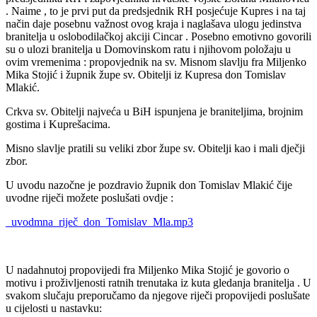
. Naime , to je prvi put da predsjednik RH posjećuje Kupres i na taj
način daje posebnu važnost ovog kraja i naglašava ulogu jedinstva
branitelja u oslobodilačkoj akciji Cincar . Posebno emotivno govorili
su o ulozi branitelja u Domovinskom ratu i njihovom položaju u
ovim vremenima : propovjednik na sv. Misnom slavlju fra Miljenko
Mika Stojić i župnik župe sv. Obitelji iz Kupresa don Tomislav
Mlakić.
Crkva sv. Obitelji najveća u BiH ispunjena je braniteljima, brojnim
gostima i Kuprešacima.
Misno slavlje pratili su veliki zbor župe sv. Obitelji kao i mali dječji
zbor.
U uvodu nazočne je pozdravio župnik don Tomislav Mlakić čije
uvodne riječi možete poslušati ovdje :
_uvodmna_riječ_don_Tomislav_Mla.mp3
U nadahnutoj propovijedi fra Miljenko Mika Stojić je govorio o
motivu i proživljenosti ratnih trenutaka iz kuta gledanja branitelja . U
svakom slučaju preporučamo da njegove riječi propovijedi poslušate
u cijelosti u nastavku: