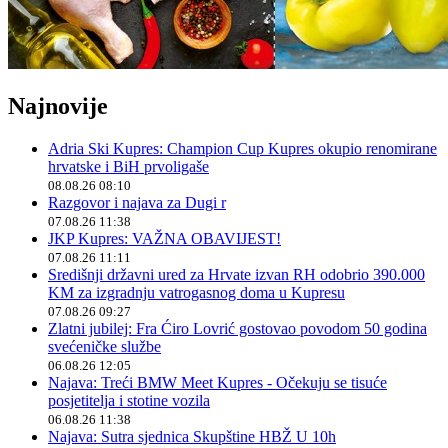
Najnovije
Adria Ski Kupres: Champion Cup Kupres okupio renomirane
hrvatske i BiH prvoligaše
08.08.26 08:10
Razgovor i najava za Dugi r
07.08.26 11:38
JKP Kupres: VAŽNA OBAVIJEST!
07.08.26 11:11
Središnji državni ured za Hrvate izvan RH odobrio 390.000
KM za izgradnju vatrogasnog doma u Kupresu
07.08.26 09:27
Zlatni jubilej: Fra Ćiro Lovrić gostovao povodom 50 godina
svećeničke službe
06.08.26 12:05
Najava: Treći BMW Meet Kupres - Očekuju se tisuće
posjetitelja i stotine vozila
06.08.26 11:38
Najava: Sutra sjednica Skupštine HBŽ U 10h