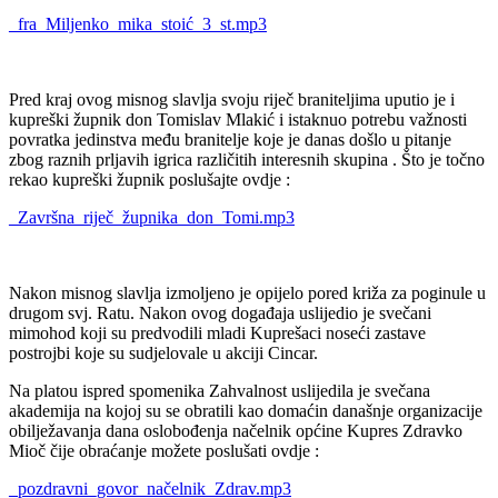
_fra_Miljenko_mika_stoić_3_st.mp3
Pred kraj ovog misnog slavlja svoju riječ braniteljima uputio je i
kupreški župnik don Tomislav Mlakić i istaknuo potrebu važnosti
povratka jedinstva među branitelje koje je danas došlo u pitanje
zbog raznih prljavih igrica različitih interesnih skupina . Što je točno
rekao kupreški župnik poslušajte ovdje :
_Završna_riječ_župnika_don_Tomi.mp3
Nakon misnog slavlja izmoljeno je opijelo pored križa za poginule u
drugom svj. Ratu. Nakon ovog događaja uslijedio je svečani
mimohod koji su predvodili mladi Kuprešaci noseći zastave
postrojbi koje su sudjelovale u akciji Cincar.
Na platou ispred spomenika Zahvalnost uslijedila je svečana
akademija na kojoj su se obratili kao domaćin današnje organizacije
obilježavanja dana oslobođenja načelnik općine Kupres Zdravko
Mioč čije obraćanje možete poslušati ovdje :
_pozdravni_govor_načelnik_Zdrav.mp3