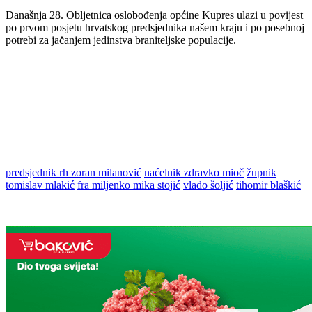
Današnja 28. Obljetnica oslobođenja općine Kupres ulazi u povijest
po prvom posjetu hrvatskog predsjednika našem kraju i po posebnoj
potrebi za jačanjem jedinstva braniteljske populacije.
predsjednik rh zoran milanović
naćelnik zdravko mioč
župnik
tomislav mlakić
fra miljenko mika stojić
vlado šoljić
tihomir blaškić