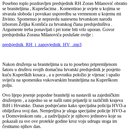
Posebno toplo pozdravljen predsjednik RH Zoran Milanović obratio
se braniteljima , Kuprešacima . Komentirao je uvjete u kojima se
stvarala sloboda i povukao usporedbu sa vremenom u kojemu mi
živimo. Spomenuo je nepravdu nanesenu hrvatskom narodu
izborom Željka Komšića za hrvatskog člana predsjedništva .
Argumente treba ponavljati i pri tome biti vrlo uporan. Govor
predsjednika Zorana Milanovića poslušate ovdje :
predsjednik_RH_i_zapovjednik_HV_.mp3
Nakon druženja sa braniteljima u za to posebno pripremljenom
šatoru u društvu svojih domaćina hrvatski predsjednik je posjetio
kuću Kupreških kosaca , a u povratku položio je vijenac i upalio
svijeću na spomeniku vukovarskim braniteljima na Kupreškom
polju.
Ovo lijepo jesenje popodne branitelji su nastavili sa zajedničkim
druženjem , a zajedno su se našli ratni prijatelji iz različitih krajeva
BiH i Hrvatske. Danas podsjećamo kako specijalna policija HVO-a
obilježava svoj dan. Nemjerljiva je uloga specijalne policije HVO-a
u Domovinskom ratu , a zadivljujuće je njihovo jedinstvo koje su
pokazali za sve ove protekle godine kroz voju udrugu stoga im
čestitamo njihov dan.