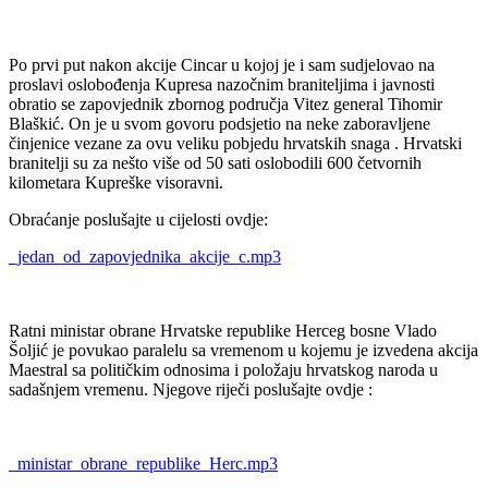
Po prvi put nakon akcije Cincar u kojoj je i sam sudjelovao na
proslavi oslobođenja Kupresa nazočnim braniteljima i javnosti
obratio se zapovjednik zbornog područja Vitez general Tihomir
Blaškić. On je u svom govoru podsjetio na neke zaboravljene
činjenice vezane za ovu veliku pobjedu hrvatskih snaga . Hrvatski
branitelji su za nešto više od 50 sati oslobodili 600 četvornih
kilometara Kupreške visoravni.
Obraćanje poslušajte u cijelosti ovdje:
_jedan_od_zapovjednika_akcije_c.mp3
Ratni ministar obrane Hrvatske republike Herceg bosne Vlado
Šoljić je povukao paralelu sa vremenom u kojemu je izvedena akcija
Maestral sa političkim odnosima i položaju hrvatskog naroda u
sadašnjem vremenu. Njegove riječi poslušajte ovdje :
_ministar_obrane_republike_Herc.mp3