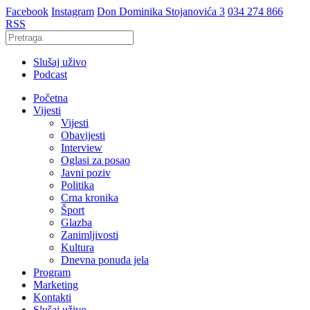
Facebook
Instagram
Don Dominika Stojanovića 3
034 274 866
RSS
Slušaj uživo
Podcast
Početna
Vijesti
Vijesti
Obavijesti
Interview
Oglasi za posao
Javni poziv
Politika
Crna kronika
Šport
Glazba
Zanimljivosti
Kultura
Dnevna ponuda jela
Program
Marketing
Kontakti
Slušaj uživo