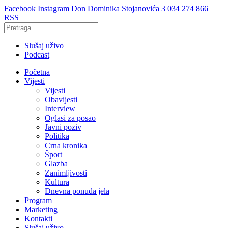
Facebook
Instagram
Don Dominika Stojanovića 3
034 274 866
RSS
Slušaj uživo
Podcast
Početna
Vijesti
Vijesti
Obavijesti
Interview
Oglasi za posao
Javni poziv
Politika
Crna kronika
Šport
Glazba
Zanimljivosti
Kultura
Dnevna ponuda jela
Program
Marketing
Kontakti
Slušaj uživo