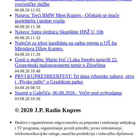
svećeničke službe
06.08.26 12:05
Najava: Treći BMW Meet Kupres - Očekuju se tisuće
posjetitelja i stotine vozila
06.08.26 11:38
Najava: Sutra sjednica Skupštine HBŽ U 10h
06.08.26 11:32
Natječaj za izbor kandidata na radna mjesta u OŠ fra
Miroslava Džaje Kupres.
04.08.26 11:29
Gosti u studiju: Marin Ivić i Luka Smoljo najavili 22.
Gospojinski malonogometni turnir u Zloselima
04.08.26 10:48
PRVI KUPRESBEERFEST: Tri dana vrhunske zabave, piva
i „Pivske milje“ u Gradskom parku
04.08.26 08:53
Susreti u Galečiću, 06.08.2026.- Večer pod zvijezdama
03.08.26 10:39
© 2020 J.P. Radio Kupres
Društvo s ograničenom odgovornošću za pripremu i emitiranje radijskog
i TV programa, organiziranje javnih priredbi, javno informiranje,
telekomunikacijske usluge, muzička produkciju i izdavačku djelatnost.