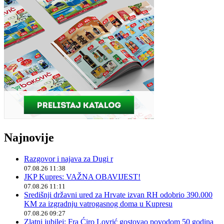
Najnovije
Razgovor i najava za Dugi r
07.08.26 11:38
JKP Kupres: VAŽNA OBAVIJEST!
07.08.26 11:11
Središnji državni ured za Hrvate izvan RH odobrio 390.000
KM za izgradnju vatrogasnog doma u Kupresu
07.08.26 09:27
Zlatni jubilej: Fra Ćiro Lovrić gostovao povodom 50 godina