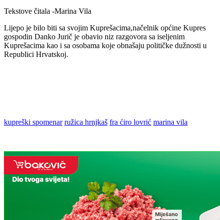
Tekstove čitala -Marina Vila
Lijepo je bilo biti sa svojim Kuprešacima,načelnik općine Kupres
gospodin Danko Jurič je obavio niz razgovora sa iseljenim
Kuprešacima kao i sa osobama koje obnašaju političke dužnosti u
Republici Hrvatskoj.
kupreški spomenar
ružica hrnjkaš
fra ćiro lovrić
marina vila