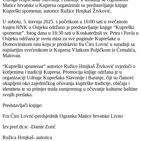
Matice hrvatske u Kupresu organizirali su predstavljanje knjige
Kupreški spomenar, autorice Ružice Hrnjkaš Živković.
U subotu, 5. travnja 2025. s početkom u 16:00 sati u svečanom
foajeu HNK u Osijeku održano je predstavljanje knjige “Kupreški
spomenar”. Istog dana u 18:30 sati u Konkatedrali sv. Petra i Pavla u
Osijeku održana je sveta misa za sve poginule Kuprešake u
Domovinskom ratu koju je predslavio fra Ćiro Lovrić u suradnji sa
najstarijim svećenikom iz Kupresa Vlatkom Poljičkom iz Ćemalića,
Malovan.
“Kupreški spomenar” autorice Ružice Hrnjkaš Živković svjedoči o
korijenima i tradiciji Kupresa. Promocija knjige održana je u
organizaciji Udruge Kuprešaka Slavonije i Baranje, čiji su članovi
okupljeni oko zajedničkog očuvanja kupreške tradicije, običaja i
identiteta te su primjer truda usmjerenog u očuvanje kulturne baštine
svojih predaka.
Predstavljači knjige:
Fra Ćiro Lovrić-predsjednik Ogranka Matice hrvatske Livno
Izv.prof.dr.sc -Damir Zorić
Ružica Hrnjkaš- autorica