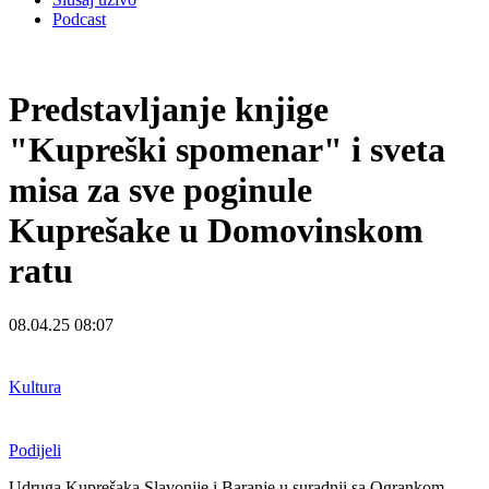
Podcast
Predstavljanje knjige
"Kupreški spomenar" i sveta
misa za sve poginule
Kuprešake u Domovinskom
ratu
08.04.25 08:07
Kultura
Podijeli
Udruga Kuprešaka Slavonije i Baranje u suradnji sa Ogrankom