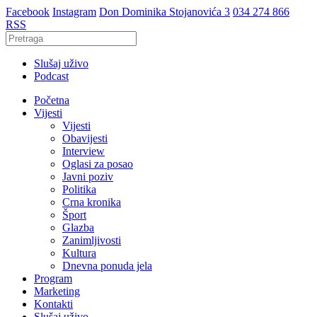
Facebook
Instagram
Don Dominika Stojanovića 3
034 274 866
RSS
Slušaj uživo
Podcast
Početna
Vijesti
Vijesti
Obavijesti
Interview
Oglasi za posao
Javni poziv
Politika
Crna kronika
Šport
Glazba
Zanimljivosti
Kultura
Dnevna ponuda jela
Program
Marketing
Kontakti
Slušaj uživo