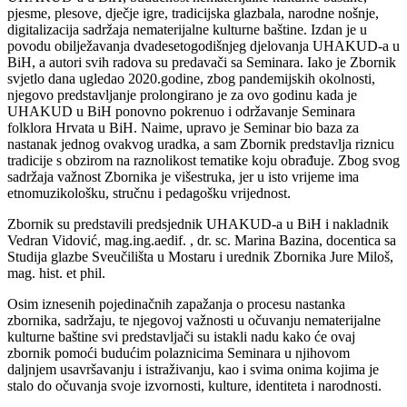
pjesme, plesove, dječje igre, tradicijska glazbala, narodne nošnje,
digitalizacija sadržaja nematerijalne kulturne baštine. Izdan je u
povodu obilježavanja dvadesetogodišnjeg djelovanja UHAKUD-a u
BiH, a autori svih radova su predavači sa Seminara. Iako je Zbornik
svjetlo dana ugledao 2020.godine, zbog pandemijskih okolnosti,
njegovo predstavljanje prolongirano je za ovo godinu kada je
UHAKUD u BiH ponovno pokrenuo i održavanje Seminara
folklora Hrvata u BiH. Naime, upravo je Seminar bio baza za
nastanak jednog ovakvog uradka, a sam Zbornik predstavlja riznicu
tradicije s obzirom na raznolikost tematike koju obrađuje. Zbog svog
sadržaja važnost Zbornika je višestruka, jer u isto vrijeme ima
etnomuzikološku, stručnu i pedagošku vrijednost.
Zbornik su predstavili predsjednik UHAKUD-a u BiH i nakladnik
Vedran Vidović, mag.ing.aedif. ,
dr. sc. Marina Bazina, docentica sa
Studija glazbe Sveučilišta u Mostaru i urednik Zbornika Jure Miloš,
mag. hist. et phil.
Osim iznesenih pojedinačnih zapažanja o procesu nastanka
zbornika, sadržaju, te njegovoj važnosti u očuvanju nematerijalne
kulturne baštine svi predstavljači su istakli nadu kako će ovaj
zbornik pomoći budućim polaznicima Seminara u njihovom
daljnjem usavršavanju i istraživanju, kao i svima onima kojima je
stalo do očuvanja svoje izvornosti, kulture, identiteta i narodnosti.