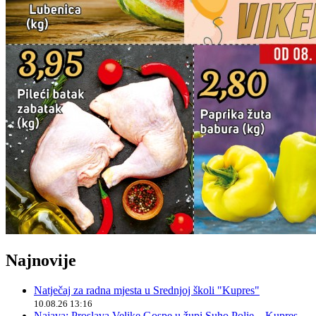
Najnovije
Natječaj za radna mjesta u Srednjoj školi "Kupres"
10.08.26 13:16
Najava: Proslava Velike Gospe u župi Suho Polje – Kupres