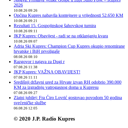
2026
10.08.26 09:26
Općina Kupres nabavila kontejnere u vrijednosti 52.650 KM
10.08.26 09:21
Rezultati 15. Gospojinskog šahovskog turnira
10.08.26 09:11
JKP Kupres: Obavijest - radi se na otklanjanju kvara
10.08.26 09:07
Adria Ski Kupres: Champion Cup Kupres okupio renomirane
hrvatske i BiH prvoligaše
08.08.26 08:10
Razgovor i najava za Dugi r
07.08.26 11:38
JKP Kupres: VAŽNA OBAVIJEST!
07.08.26 11:11
Središnji državni ured za Hrvate izvan RH odobrio 390.000
KM za izgradnju vatrogasnog doma u Kupresu
07.08.26 09:27
Zlatni jubilej: Fra Ćiro Lovrić gostovao povodom 50 godina
svećeničke službe
06.08.26 12:05
© 2020 J.P. Radio Kupres