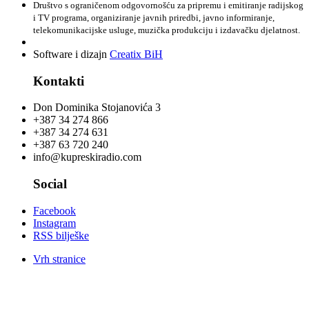
Društvo s ograničenom odgovornošću za pripremu i emitiranje radijskog
i TV programa, organiziranje javnih priredbi, javno informiranje,
telekomunikacijske usluge, muzička produkciju i izdavačku djelatnost.
Software i dizajn
Creatix BiH
Kontakti
Don Dominika Stojanovića 3
+387 34 274 866
+387 34 274 631
+387 63 720 240
info@kupreskiradio.com
Social
Facebook
Instagram
RSS bilješke
Vrh stranice