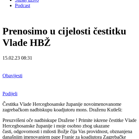
Podcast
Prenosimo u cijelosti čestitku
Vlade HBŽ
15.02.23 08:31
Obavijesti
Podijeli
Čestitka Vlade Hercegbosanske županije novoimenovanome
zagrebačkom nadbiskupu koadjutoru mons. Draženu Kutleši:
Preuzvišeni oče nadbiskupe Dražene !
Primite iskrene čestitke Vlade
Hercegbosanske županije i moje osobno zbog ukazane
časti,
odgovornosti i milosti Božje čija Vas providnost, obznanjena
današnjim imenovanjem pape
Franje za koadjutora Zagrebačke