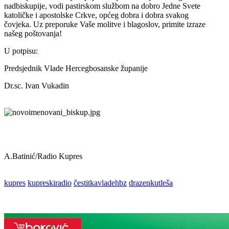
nadbiskupije, vodi pastirskom službom na dobro Jedne
Svete
katoličke i apostolske Crkve, općeg dobra i dobra svakog
čovjeka.
Uz preporuke Vaše molitve i blagoslov, primite izraze
našeg poštovanja!
U potpisu:
Predsjednik Vlade Hercegbosanske županije
Dr.sc. Ivan Vukadin
A.Batinić/Radio Kupres
kupres
kupreskiradio
čestitkavladehbz
drazenkutleša