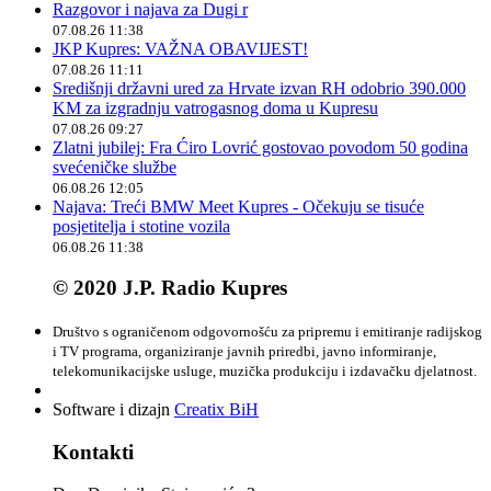
Razgovor i najava za Dugi r
07.08.26 11:38
JKP Kupres: VAŽNA OBAVIJEST!
07.08.26 11:11
Središnji državni ured za Hrvate izvan RH odobrio 390.000
KM za izgradnju vatrogasnog doma u Kupresu
07.08.26 09:27
Zlatni jubilej: Fra Ćiro Lovrić gostovao povodom 50 godina
svećeničke službe
06.08.26 12:05
Najava: Treći BMW Meet Kupres - Očekuju se tisuće
posjetitelja i stotine vozila
06.08.26 11:38
© 2020 J.P. Radio Kupres
Društvo s ograničenom odgovornošću za pripremu i emitiranje radijskog
i TV programa, organiziranje javnih priredbi, javno informiranje,
telekomunikacijske usluge, muzička produkciju i izdavačku djelatnost.
Software i dizajn
Creatix BiH
Kontakti