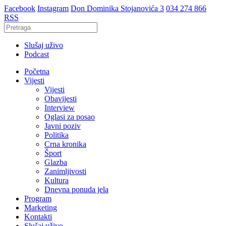
Facebook
Instagram
Don Dominika Stojanovića 3
034 274 866
RSS
Slušaj uživo
Podcast
Početna
Vijesti
Vijesti
Obavijesti
Interview
Oglasi za posao
Javni poziv
Politika
Crna kronika
Šport
Glazba
Zanimljivosti
Kultura
Dnevna ponuda jela
Program
Marketing
Kontakti
Slušaj uživo