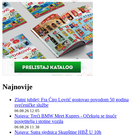
Najnovije
Zlatni jubilej: Fra Ćiro Lovrić gostovao povodom 50 godina
svećeničke službe
06.08.26 12:05
Najava: Treći BMW Meet Kupres - Očekuju se tisuće
posjetitelja i stotine vozila
06.08.26 11:38
Najava: Sutra sjednica Skupštine HBŽ U 10h