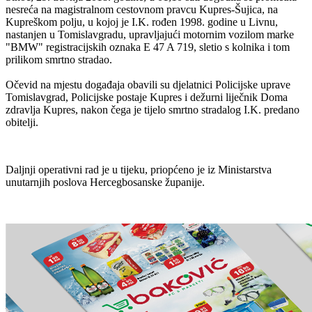
nesreća na magistralnom cestovnom pravcu Kupres-Šujica, na
Kupreškom polju, u kojoj je I.K. rođen 1998. godine u Livnu,
nastanjen u Tomislavgradu, upravljajući motornim vozilom marke
"BMW" registracijskih oznaka E 47 A 719, sletio s kolnika i tom
prilikom smrtno stradao.
Očevid na mjestu događaja obavili su djelatnici Policijske uprave
Tomislavgrad, Policijske postaje Kupres i dežurni liječnik Doma
zdravlja Kupres, nakon čega je tijelo smrtno stradalog I.K. predano
obitelji.
Daljnji operativni rad je u tijeku, priopćeno je iz Ministarstva
unutarnjih poslova Hercegbosanske županije.