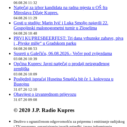
06.08.26 11:32
Natječaj za izbor kandidata na radna mjesta u OŠ fra
Miroslava Džaje Kupres.
04.08.26 11:29
Gosti u studiju: Marin Ivić i Luka Smoljo najavili 22.
Gospojinski malonogometni turnir u Zloselima
04.08.26 10:48
PRVI KUPRESBEERFEST: Tri dana vrhunske zabave, piva
i „Pivske milje“ u Gradskom parku
04.08.26 08:53
Susreti u Galečiću, 06.08.2026.- Večer pod zvijezdama
03.08.26 10:39
Općina Kupres: Javni natječaj o prodaji neizgrađenog
zemljišta
03.08.26 10:09
Posljednji ispraćaj Huseina Smajića bit će 1. kolovoza u
Bugojnu
31.07.26 12:10
Obavijest o izvanrednom prijevozu
31.07.26 09:08
© 2020 J.P. Radio Kupres
Društvo s ograničenom odgovornošću za pripremu i emitiranje radijskog
i TV programa, organiziranje javnih priredbi, javno informiranje,