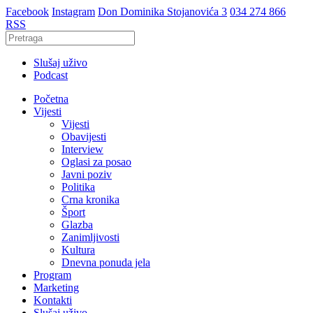
Facebook
Instagram
Don Dominika Stojanovića 3
034 274 866
RSS
Slušaj uživo
Podcast
Početna
Vijesti
Vijesti
Obavijesti
Interview
Oglasi za posao
Javni poziv
Politika
Crna kronika
Šport
Glazba
Zanimljivosti
Kultura
Dnevna ponuda jela
Program
Marketing
Kontakti
Slušaj uživo