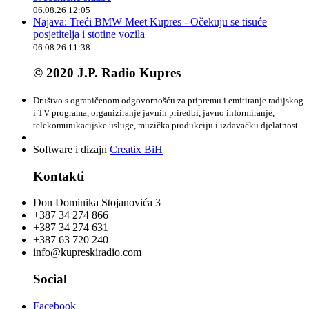
06.08.26 12:05
Najava: Treći BMW Meet Kupres - Očekuju se tisuće
posjetitelja i stotine vozila
06.08.26 11:38
© 2020 J.P. Radio Kupres
Društvo s ograničenom odgovornošću za pripremu i emitiranje radijskog
i TV programa, organiziranje javnih priredbi, javno informiranje,
telekomunikacijske usluge, muzička produkciju i izdavačku djelatnost.
Software i dizajn
Creatix BiH
Kontakti
Don Dominika Stojanovića 3
+387 34 274 866
+387 34 274 631
+387 63 720 240
info@kupreskiradio.com
Social
Facebook