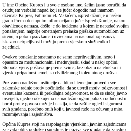
U ime Općine Kupres i u svoje osobno ime, želim jasno poručiti da
osuđujem verbalni napad koji se jučer dogodio nad imamom
džemata Kupres, Fahrudin-ef. Makićem, ispred džamije u našem
gradu.Prema dostupnim informacijama jučer ispred džamije, nakon
obavljenog namaza, došlo je do incidenta u kojem je napadač svojim
ponašanjem, najprije ometanjem prelaska pješaka automobilom uz
sirenu, a potom psovkama i uvredama na nacionalnoj osnovi,
iskazao netrpeljivost i mržnju prema vjerskom službeniku i
zajednici.
Ovakvo ponašanje smatramo ne samo neprihvatljivim, nego i
opasnim za međunacionalni i međuvjerski sklad u našoj općini.
Sloboda vjere, poštovanje prema svima, bez obzira na etničku ili
vjersku pripadnost temelj su civiliziranog i tolerantnog društva.
Pozivamo nadležne institucije da hitno i temeljno provedu sve
zakonske radnje protiv počinitelja, da se utvrdi motiv, odgovornost i
eventualna kaznena ili prekršajna odgovornost, te da se slučaj javno
rasvijetli, ujedno očekujemo da nadležni organi pokažu odlučnost u
borbi protiv govora mržnje i nasilja, te da zaštite ugled i sigurnost
svih građana, posebno onih koji u javnosti rade na očuvanju mira,
razumijevanja i zajedništva.
Općina Kupres stoji na raspolaganju vjerskim i javnim zajednicama
za svaki oblik podrške i suradnje, te poziva sve građane da zajedno