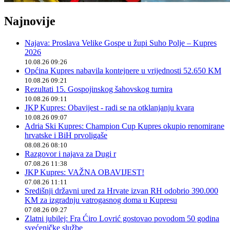
Najnovije
Najava: Proslava Velike Gospe u župi Suho Polje – Kupres
2026
10.08.26 09:26
Općina Kupres nabavila kontejnere u vrijednosti 52.650 KM
10.08.26 09:21
Rezultati 15. Gospojinskog šahovskog turnira
10.08.26 09:11
JKP Kupres: Obavijest - radi se na otklanjanju kvara
10.08.26 09:07
Adria Ski Kupres: Champion Cup Kupres okupio renomirane
hrvatske i BiH prvoligaše
08.08.26 08:10
Razgovor i najava za Dugi r
07.08.26 11:38
JKP Kupres: VAŽNA OBAVIJEST!
07.08.26 11:11
Središnji državni ured za Hrvate izvan RH odobrio 390.000
KM za izgradnju vatrogasnog doma u Kupresu
07.08.26 09:27
Zlatni jubilej: Fra Ćiro Lovrić gostovao povodom 50 godina
svećeničke službe