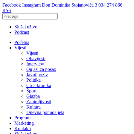
Facebook
Instagram
Don Dominika Stojanovića 3
034 274 866
RSS
Slušaj uživo
Podcast
Početna
Vijesti
Vijesti
Obavijesti
Interview
Oglasi za posao
Javni poziv
Politika
Crna kronika
Šport
Glazba
Zanimljivosti
Kultura
Dnevna ponuda jela
Program
Marketing
Kontakti
Slušaj uživo