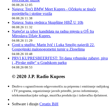
svećeničke službe
06.08.26 12:05
Najava: Treći BMW Meet Kupres - Očekuju se tisuće
posjetitelja i stotine vozila
06.08.26 11:38
Najava: Sutra sjednica Skupštine HBŽ U 10h
06.08.26 11:32
Natječaj za izbor kandidata na radna mjesta u OŠ fra
Miroslava Džaje Kupres.
04.08.26 11:29
Gosti u studiju: Marin Ivić i Luka Smoljo najavili 22.
Gospojinski malonogometni turnir u Zloselima
04.08.26 10:48
PRVI KUPRESBEERFEST: Tri dana vrhunske zabave, piva
i „Pivske milje“ u Gradskom parku
04.08.26 08:53
© 2020 J.P. Radio Kupres
Društvo s ograničenom odgovornošću za pripremu i emitiranje radijskog
i TV programa, organiziranje javnih priredbi, javno informiranje,
telekomunikacijske usluge, muzička produkciju i izdavačku djelatnost.
Software i dizajn
Creatix BiH