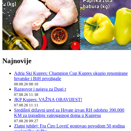
Najnovije
Adria Ski Kupres: Champion Cup Kupres okupio renomirane
hrvatske i BiH prvoligaše
08.08.26 08:10
Razgovor i najava za Dugi r
07.08.26 11:38
JKP Kupres: VAŽNA OBAVIJEST!
07.08.26 11:11
Središnji državni ured za Hrvate izvan RH odobrio 390.000
KM za izgradnju vatrogasnog doma u Kupresu
07.08.26 09:27
Zlatni jubilej: Fra Ćiro Lovrić gostovao povodom 50 godina