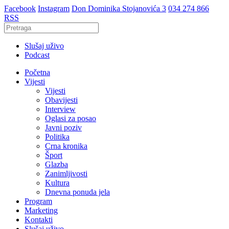
Facebook
Instagram
Don Dominika Stojanovića 3
034 274 866
RSS
Slušaj uživo
Podcast
Početna
Vijesti
Vijesti
Obavijesti
Interview
Oglasi za posao
Javni poziv
Politika
Crna kronika
Šport
Glazba
Zanimljivosti
Kultura
Dnevna ponuda jela
Program
Marketing
Kontakti
Slušaj uživo