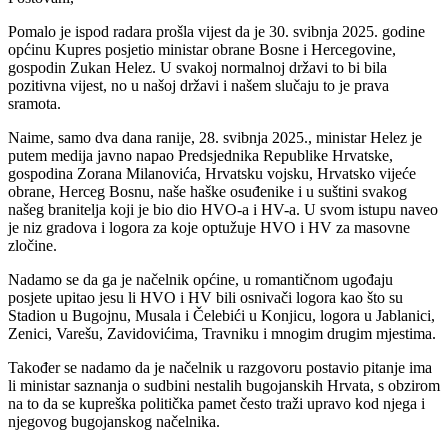
Pomalo je ispod radara prošla vijest da je 30. svibnja 2025. godine
općinu Kupres posjetio ministar obrane Bosne i Hercegovine,
gospodin Zukan Helez. U svakoj normalnoj državi to bi bila
pozitivna vijest, no u našoj državi i našem slučaju to je prava
sramota.
Naime, samo dva dana ranije, 28. svibnja 2025., ministar Helez je
putem medija javno napao Predsjednika Republike Hrvatske,
gospodina Zorana Milanovića, Hrvatsku vojsku, Hrvatsko vijeće
obrane, Herceg Bosnu, naše haške osuđenike i u suštini svakog
našeg branitelja koji je bio dio HVO-a i HV-a. U svom istupu naveo
je niz gradova i logora za koje optužuje HVO i HV za masovne
zločine.
Nadamo se da ga je načelnik općine, u romantičnom ugođaju
posjete upitao jesu li HVO i HV bili osnivači logora kao što su
Stadion u Bugojnu, Musala i Čelebići u Konjicu, logora u Jablanici,
Zenici, Varešu, Zavidovićima, Travniku i mnogim drugim mjestima.
Također se nadamo da je načelnik u razgovoru postavio pitanje ima
li ministar saznanja o sudbini nestalih bugojanskih Hrvata, s obzirom
na to da se kupreška politička pamet često traži upravo kod njega i
njegovog bugojanskog načelnika.