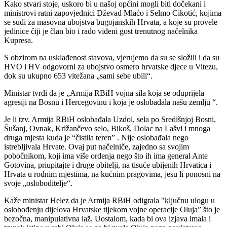
Kako stvari stoje, uskoro bi u našoj općini mogli biti dočekani i
ministrovi ratni zapovjednici Dževad Mlaćo i Selmo Cikotić, kojima
se sudi za masovna ubojstva bugojanskih Hrvata, a koje su provele
jedinice čiji je član bio i rado viđeni gost trenutnog načelnika
Kupresa.
S obzirom na usklađenost stavova, vjerujemo da su se složili i da su
HVO i HV odgovorni za ubojstvo osmero hrvatske djece u Vitezu,
dok su ukupno 653 vitežana „sami sebe ubili“.
Ministar tvrdi da je „Armija RBiH vojna sila koja se oduprijela
agresiji na Bosnu i Hercegovinu i koja je oslobađala našu zemlju “.
Je li tzv. Armija RBiH oslobađala Uzdol, sela po Središnjoj Bosni,
Šušanj, Ovnak, Križančevo selo, Bikoš, Dolac na Lašvi i mnoga
druga mjesta kuda je “čistila teren” . Nije oslobađala nego
istrebljivala Hrvate. Ovaj put načelniče, zajedno sa svojim
pobočnikom, koji ima više ordenja nego što ih ima general Ante
Gotovina, priupitajte i druge obitelji, na tisuće ubijenih Hrvatica i
Hrvata u rodnim mjestima, na kućnim pragovima, jesu li ponosni na
svoje „osloboditelje“.
Kaže ministar Helez da je Armija RBiH odigrala "ključnu ulogu u
oslobođenju dijelova Hrvatske tijekom vojne operacije Oluja” što je
bezočna, manipulativna laž. Uostalom, kada bi ova izjava imala i