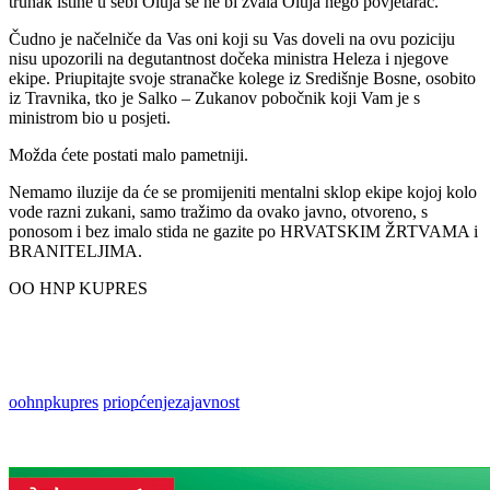
trunak istine u sebi Oluja se ne bi zvala Oluja nego povjetarac.
Čudno je načelniče da Vas oni koji su Vas doveli na ovu poziciju
nisu upozorili na degutantnost dočeka ministra Heleza i njegove
ekipe. Priupitajte svoje stranačke kolege iz Središnje Bosne, osobito
iz Travnika, tko je Salko – Zukanov pobočnik koji Vam je s
ministrom bio u posjeti.
Možda ćete postati malo pametniji.
Nemamo iluzije da će se promijeniti mentalni sklop ekipe kojoj kolo
vode razni zukani, samo tražimo da ovako javno, otvoreno, s
ponosom i bez imalo stida ne gazite po HRVATSKIM ŽRTVAMA i
BRANITELJIMA.
OO HNP KUPRES
oohnpkupres
priopćenjezajavnost