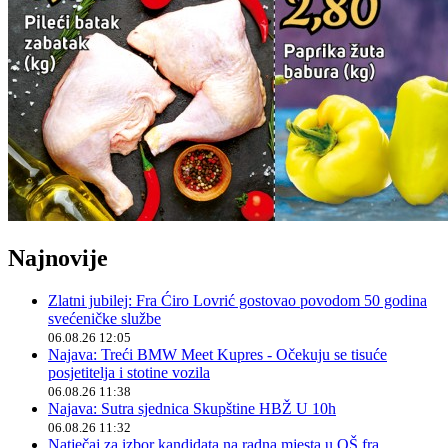
Najnovije
Zlatni jubilej: Fra Ćiro Lovrić gostovao povodom 50 godina
svećeničke službe
06.08.26 12:05
Najava: Treći BMW Meet Kupres - Očekuju se tisuće
posjetitelja i stotine vozila
06.08.26 11:38
Najava: Sutra sjednica Skupštine HBŽ U 10h
06.08.26 11:32
Natječaj za izbor kandidata na radna mjesta u OŠ fra