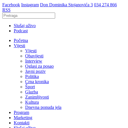
Facebook
Instagram
Don Dominika Stojanovića 3
034 274 866
RSS
Slušaj uživo
Podcast
Početna
Vijesti
Vijesti
Obavijesti
Interview
Oglasi za posao
Javni poziv
Politika
Crna kronika
Šport
Glazba
Zanimljivosti
Kultura
Dnevna ponuda jela
Program
Marketing
Kontakti
Slušaj uživo