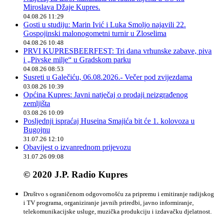
Miroslava Džaje Kupres.
04.08.26 11:29
Gosti u studiju: Marin Ivić i Luka Smoljo najavili 22.
Gospojinski malonogometni turnir u Zloselima
04.08.26 10:48
PRVI KUPRESBEERFEST: Tri dana vrhunske zabave, piva
i „Pivske milje“ u Gradskom parku
04.08.26 08:53
Susreti u Galečiću, 06.08.2026.- Večer pod zvijezdama
03.08.26 10:39
Općina Kupres: Javni natječaj o prodaji neizgrađenog
zemljišta
03.08.26 10:09
Posljednji ispraćaj Huseina Smajića bit će 1. kolovoza u
Bugojnu
31.07.26 12:10
Obavijest o izvanrednom prijevozu
31.07.26 09:08
© 2020 J.P. Radio Kupres
Društvo s ograničenom odgovornošću za pripremu i emitiranje radijskog
i TV programa, organiziranje javnih priredbi, javno informiranje,
telekomunikacijske usluge, muzička produkciju i izdavačku djelatnost.