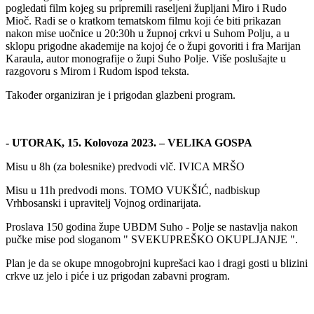
pogledati film kojeg su pripremili raseljeni župljani Miro i Rudo
Mioč. Radi se o kratkom tematskom filmu koji će biti prikazan
nakon mise uočnice u 20:30h u župnoj crkvi u Suhom Polju, a u
sklopu prigodne akademije na kojoj će o župi govoriti i fra Marijan
Karaula, autor monografije o župi Suho Polje. Više poslušajte u
razgovoru s Mirom i Rudom ispod teksta.
Također organiziran je i prigodan glazbeni program.
- UTORAK, 15. Kolovoza 2023. – VELIKA GOSPA
Misu u 8h (za bolesnike) predvodi vlč. IVICA MRŠO
Misu u 11h predvodi mons. TOMO VUKŠIĆ, nadbiskup
Vrhbosanski i upravitelj Vojnog ordinarijata.
Proslava 150 godina župe UBDM Suho - Polje se nastavlja nakon
pučke mise pod sloganom " SVEKUPREŠKO OKUPLJANJE ".
Plan je da se okupe mnogobrojni kuprešaci kao i dragi gosti u blizini
crkve uz jelo i piće i uz prigodan zabavni program.