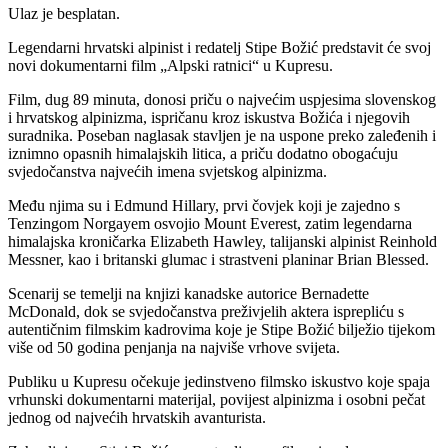
Ulaz je besplatan.
Legendarni hrvatski alpinist i redatelj Stipe Božić predstavit će svoj
novi dokumentarni film „Alpski ratnici“ u Kupresu.
Film, dug 89 minuta, donosi priču o najvećim uspjesima slovenskog
i hrvatskog alpinizma, ispričanu kroz iskustva Božića i njegovih
suradnika. Poseban naglasak stavljen je na uspone preko zaleđenih i
iznimno opasnih himalajskih litica, a priču dodatno obogaćuju
svjedočanstva najvećih imena svjetskog alpinizma.
Među njima su i Edmund Hillary, prvi čovjek koji je zajedno s
Tenzingom Norgayem osvojio Mount Everest, zatim legendarna
himalajska kroničarka Elizabeth Hawley, talijanski alpinist Reinhold
Messner, kao i britanski glumac i strastveni planinar Brian Blessed.
Scenarij se temelji na knjizi kanadske autorice Bernadette
McDonald, dok se svjedočanstva preživjelih aktera isprepliću s
autentičnim filmskim kadrovima koje je Stipe Božić bilježio tijekom
više od 50 godina penjanja na najviše vrhove svijeta.
Publiku u Kupresu očekuje jedinstveno filmsko iskustvo koje spaja
vrhunski dokumentarni materijal, povijest alpinizma i osobni pečat
jednog od najvećih hrvatskih avanturista.