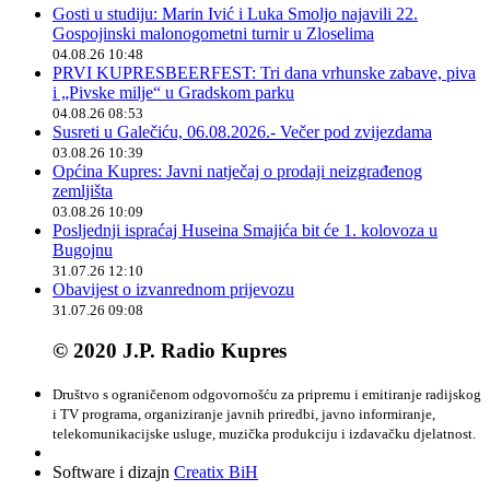
Gosti u studiju: Marin Ivić i Luka Smoljo najavili 22.
Gospojinski malonogometni turnir u Zloselima
04.08.26 10:48
PRVI KUPRESBEERFEST: Tri dana vrhunske zabave, piva
i „Pivske milje“ u Gradskom parku
04.08.26 08:53
Susreti u Galečiću, 06.08.2026.- Večer pod zvijezdama
03.08.26 10:39
Općina Kupres: Javni natječaj o prodaji neizgrađenog
zemljišta
03.08.26 10:09
Posljednji ispraćaj Huseina Smajića bit će 1. kolovoza u
Bugojnu
31.07.26 12:10
Obavijest o izvanrednom prijevozu
31.07.26 09:08
© 2020 J.P. Radio Kupres
Društvo s ograničenom odgovornošću za pripremu i emitiranje radijskog
i TV programa, organiziranje javnih priredbi, javno informiranje,
telekomunikacijske usluge, muzička produkciju i izdavačku djelatnost.
Software i dizajn
Creatix BiH