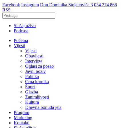
Facebook
Instagram
Don Dominika Stojanovića 3
034 274 866
RSS
Slušaj uživo
Podcast
Početna
Vijesti
Vijesti
Obavijesti
Interview
Oglasi za posao
Javni poziv
Politika
Crna kronika
Šport
Glazba
Zanimljivosti
Kultura
Dnevna ponuda jela
Program
Marketing
Kontakti
Slušaj uživo