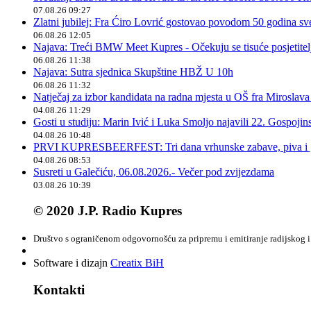
07.08.26 09:27
Zlatni jubilej: Fra Ćiro Lovrić gostovao povodom 50 godina sv
06.08.26 12:05
Najava: Treći BMW Meet Kupres - Očekuju se tisuće posjetitelja
06.08.26 11:38
Najava: Sutra sjednica Skupštine HBŽ U 10h
06.08.26 11:32
Natječaj za izbor kandidata na radna mjesta u OŠ fra Miroslav
04.08.26 11:29
Gosti u studiju: Marin Ivić i Luka Smoljo najavili 22. Gospoji
04.08.26 10:48
PRVI KUPRESBEERFEST: Tri dana vrhunske zabave, piva i „
04.08.26 08:53
Susreti u Galečiću, 06.08.2026.- Večer pod zvijezdama
03.08.26 10:39
© 2020 J.P. Radio Kupres
Društvo s ograničenom odgovornošću za pripremu i emitiranje radijskog i 
Software i dizajn
Creatix BiH
Kontakti