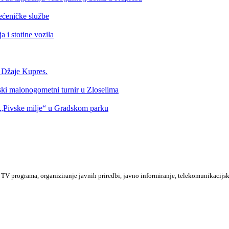
ećeničke službe
 i stotine vozila
a Džaje Kupres.
nski malonogometni turnir u Zloselima
Pivske milje“ u Gradskom parku
TV programa, organiziranje javnih priredbi, javno informiranje, telekomunikacijsk