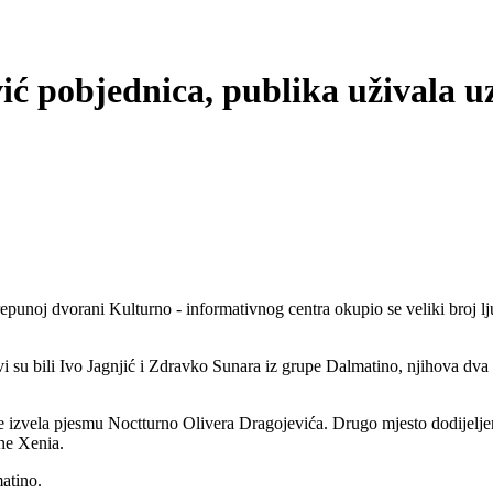
ić pobjednica, publika uživala u
prepunoj dvorani Kulturno - informativnog centra okupio se veliki broj 
lanovi su bili Ivo Jagnjić i Zdravko Sunara iz grupe Dalmatino, njihova d
 je izvela pjesmu Noctturno Olivera Dragojevića. Drugo mjesto dodijelj
ne Xenia.
atino.