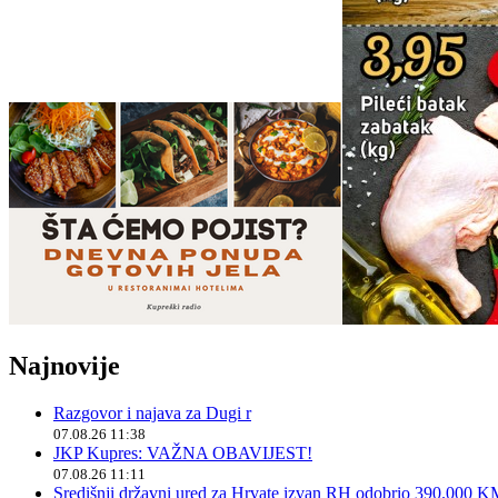
Najnovije
Razgovor i najava za Dugi r
07.08.26 11:38
JKP Kupres: VAŽNA OBAVIJEST!
07.08.26 11:11
Središnji državni ured za Hrvate izvan RH odobrio 390.000 