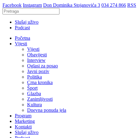
Facebook
Instagram
Don Dominika Stojanovića 3
034 274 866
RSS
Slušaj uživo
Podcast
Početna
Vijesti
Vijesti
Obavijesti
Interview
Oglasi za posao
Javni poziv
Politika
Crna kronika
Šport
Glazba
Zanimljivosti
Kultura
Dnevna ponuda jela
Program
Marketing
Kontakti
Slušaj uživo
Podcast