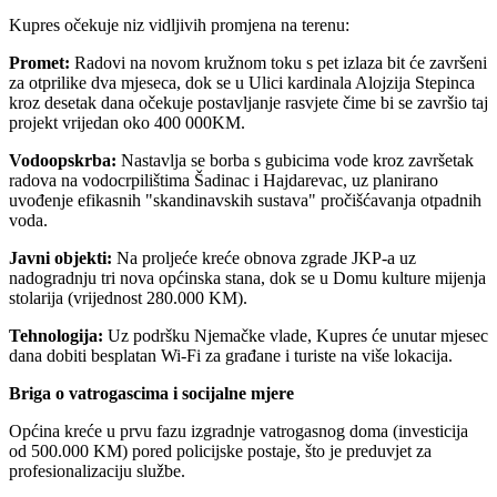
Kupres očekuje niz vidljivih promjena na terenu:
Promet:
Radovi na novom kružnom toku s pet izlaza bit će završeni
za otprilike dva mjeseca, dok se u Ulici kardinala Alojzija Stepinca
kroz desetak dana očekuje postavljanje rasvjete čime bi se završio taj
projekt vrijedan oko 400 000KM.
Vodoopskrba:
Nastavlja se borba s gubicima vode kroz završetak
radova na vodocrpilištima Šadinac i Hajdarevac, uz planirano
uvođenje efikasnih "skandinavskih sustava" pročišćavanja otpadnih
voda.
Javni objekti:
Na proljeće kreće obnova zgrade JKP-a uz
nadogradnju tri nova općinska stana, dok se u Domu kulture mijenja
stolarija (vrijednost 280.000 KM).
Tehnologija:
Uz podršku Njemačke vlade, Kupres će unutar mjesec
dana dobiti besplatan Wi-Fi za građane i turiste na više lokacija.
Briga o vatrogascima i socijalne mjere
Općina kreće u prvu fazu izgradnje vatrogasnog doma (investicija
od 500.000 KM) pored policijske postaje, što je preduvjet za
profesionalizaciju službe.