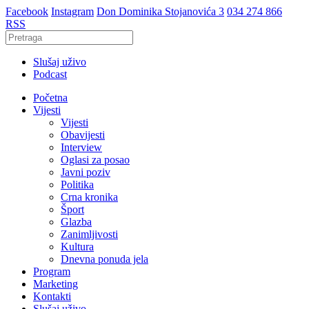
Facebook
Instagram
Don Dominika Stojanovića 3
034 274 866
RSS
Slušaj uživo
Podcast
Početna
Vijesti
Vijesti
Obavijesti
Interview
Oglasi za posao
Javni poziv
Politika
Crna kronika
Šport
Glazba
Zanimljivosti
Kultura
Dnevna ponuda jela
Program
Marketing
Kontakti
Slušaj uživo