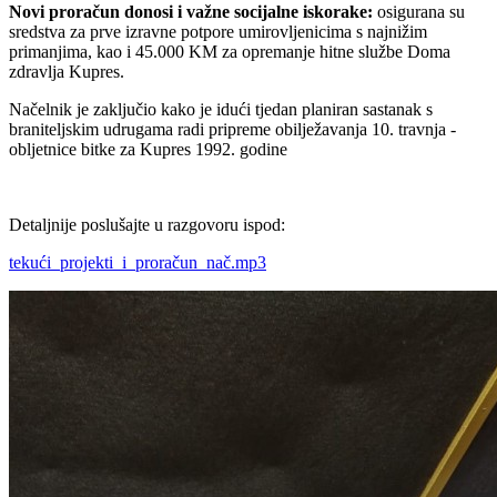
Novi proračun donosi i važne socijalne iskorake:
osigurana su
sredstva za prve izravne potpore umirovljenicima s najnižim
primanjima, kao i 45.000 KM za opremanje hitne službe Doma
zdravlja Kupres.
Načelnik je zaključio kako je idući tjedan planiran sastanak s
braniteljskim udrugama radi pripreme obilježavanja 10. travnja -
obljetnice bitke za Kupres 1992. godine
Detaljnije poslušajte u razgovoru ispod:
tekući_projekti_i_proračun_nač.mp3