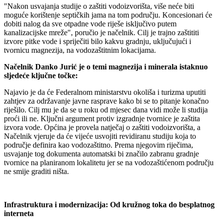
"Nakon usvajanja studije o zaštiti vodoizvorišta, više neće biti
moguće korištenje septičkih jama na tom području. Koncesionari će
dobiti nalog da sve otpadne vode riješe isključivo putem
kanalizacijske mreže", poručio je načelnik. Cilj je trajno zaštititi
izvore pitke vode i spriječiti bilo kakvu gradnju, uključujući i
tvornicu magnezija, na vodozaštitnim lokacijama.
Načelnik Danko Jurić je o temi magnezija i minerala istaknuo
sljedeće ključne točke:
Najavio je da će Federalnom ministarstvu okoliša i turizma uputiti
zahtjev za održavanje javne rasprave kako bi se to pitanje konačno
riješilo. Cilj mu je da se u roku od mjesec dana vidi može li studija
proći ili ne.
Ključni argument protiv izgradnje tvornice je zaštita
izvora vode. Općina je provela natječaj o zaštiti vodoizvorišta, a
Načelnik vjeruje da će vijeće usvojiti revidiranu studiju koja to
područje definira kao vodozaštitno.
Prema njegovim riječima,
usvajanje tog dokumenta automatski bi značilo zabranu gradnje
tvornice na planiranom lokalitetu jer se na vodozaštićenom području
ne smije graditi ništa.
Infrastruktura i modernizacija: Od kružnog toka do besplatnog
interneta