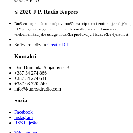
03.08.26 10:39
© 2020 J.P. Radio Kupres
Društvo s ograničenom odgovornošću za pripremu i emitiranje radijskog
i TV programa, organiziranje javnih priredbi, javno informiranje,
telekomunikacijske usluge, muzička produkciju i izdavačku djelatnost.
Software i dizajn
Creatix BiH
Kontakti
Don Dominika Stojanovića 3
+387 34 274 866
+387 34 274 631
+387 63 720 240
info@kupreskiradio.com
Social
Facebook
Instagram
RSS bilješke
Vrh stranice