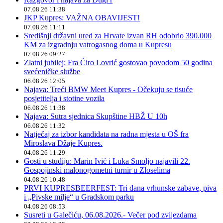
07.08.26 11:38
JKP Kupres: VAŽNA OBAVIJEST!
07.08.26 11:11
Središnji državni ured za Hrvate izvan RH odobrio 390.000
KM za izgradnju vatrogasnog doma u Kupresu
07.08.26 09:27
Zlatni jubilej: Fra Ćiro Lovrić gostovao povodom 50 godina
svećeničke službe
06.08.26 12:05
Najava: Treći BMW Meet Kupres - Očekuju se tisuće
posjetitelja i stotine vozila
06.08.26 11:38
Najava: Sutra sjednica Skupštine HBŽ U 10h
06.08.26 11:32
Natječaj za izbor kandidata na radna mjesta u OŠ fra
Miroslava Džaje Kupres.
04.08.26 11:29
Gosti u studiju: Marin Ivić i Luka Smoljo najavili 22.
Gospojinski malonogometni turnir u Zloselima
04.08.26 10:48
PRVI KUPRESBEERFEST: Tri dana vrhunske zabave, piva
i „Pivske milje“ u Gradskom parku
04.08.26 08:53
Susreti u Galečiću, 06.08.2026.- Večer pod zvijezdama