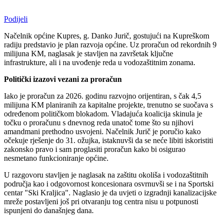
Podijeli
Načelnik općine Kupres, g. Danko Jurič, gostujući na Kupreškom
radiju predstavio je plan razvoja općine. Uz proračun od rekordnih 9
milijuna KM, naglasak je stavljen na završetak ključne
infrastrukture, ali i na uvođenje reda u vodozaštitnim zonama.
Politički izazovi vezani za proračun
Iako je proračun za 2026. godinu razvojno orijentiran, s čak 4,5
milijuna KM planiranih za kapitalne projekte, trenutno se suočava s
određenom političkom blokadom. Vladajuća koalicija skinula je
točku o proračunu s dnevnog reda unatoč tome što su njihovi
amandmani prethodno usvojeni. Načelnik Jurič je poručio kako
očekuje rješenje do 31. ožujka, istaknuvši da se neće libiti iskoristiti
zakonsko pravo i sam proglasiti proračun kako bi osigurao
nesmetano funkcioniranje općine.
U razgovoru stavljen je naglasak na zaštitu okoliša i vodozaštitnih
područja kao i odgovornost koncesionara osvrnuvši se i na Sportski
centar "Ski Kraljica". Naglasio je da uvjeti o izgradnji kanalizacijske
mreže postavljeni još pri otvaranju tog centra nisu u potpunosti
ispunjeni do današnjeg dana.