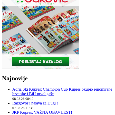
Najnovije
Adria Ski Kupres: Champion Cup Kupres okupio renomirane
hrvatske i BiH prvoligaše
08.08.26 08:10
Razgovor i najava za Dugi r
07.08.26 11:38
JKP Kupres: VAŽNA OBAVIJEST!