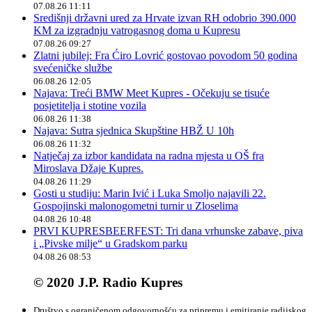
07.08.26 11:11
Središnji državni ured za Hrvate izvan RH odobrio 390.000
KM za izgradnju vatrogasnog doma u Kupresu
07.08.26 09:27
Zlatni jubilej: Fra Ćiro Lovrić gostovao povodom 50 godina
svećeničke službe
06.08.26 12:05
Najava: Treći BMW Meet Kupres - Očekuju se tisuće
posjetitelja i stotine vozila
06.08.26 11:38
Najava: Sutra sjednica Skupštine HBŽ U 10h
06.08.26 11:32
Natječaj za izbor kandidata na radna mjesta u OŠ fra
Miroslava Džaje Kupres.
04.08.26 11:29
Gosti u studiju: Marin Ivić i Luka Smoljo najavili 22.
Gospojinski malonogometni turnir u Zloselima
04.08.26 10:48
PRVI KUPRESBEERFEST: Tri dana vrhunske zabave, piva
i „Pivske milje“ u Gradskom parku
04.08.26 08:53
© 2020 J.P. Radio Kupres
Društvo s ograničenom odgovornošću za pripremu i emitiranje radijskog