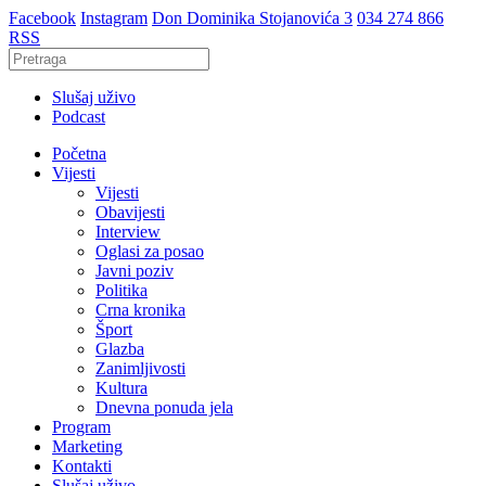
Facebook
Instagram
Don Dominika Stojanovića 3
034 274 866
RSS
Slušaj uživo
Podcast
Početna
Vijesti
Vijesti
Obavijesti
Interview
Oglasi za posao
Javni poziv
Politika
Crna kronika
Šport
Glazba
Zanimljivosti
Kultura
Dnevna ponuda jela
Program
Marketing
Kontakti
Slušaj uživo