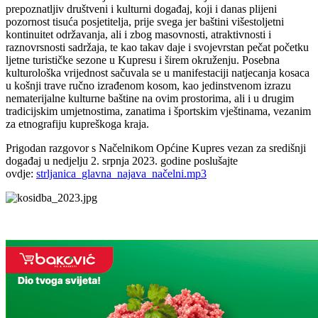
prepoznatljiv društveni i kulturni događaj, koji i danas plijeni
pozornost tisuća posjetitelja, prije svega jer baštini višestoljetni
kontinuitet održavanja, ali i zbog masovnosti, atraktivnosti i
raznovrsnosti sadržaja, te kao takav daje i svojevrstan pečat početku
ljetne turističke sezone u Kupresu i širem okruženju. Posebna
kulturološka vrijednost sačuvala se u manifestaciji natjecanja kosaca
u košnji trave ručno izrađenom kosom, kao jedinstvenom izrazu
nematerijalne kulturne baštine na ovim prostorima, ali i u drugim
tradicijskim umjetnostima, zanatima i športskim vještinama, vezanim
za etnografiju kupreškoga kraja.
Prigodan razgovor s Načelnikom Općine Kupres vezan za središnji
događaj u nedjelju 2. srpnja 2023. godine poslušajte
ovdje:
strljanica_glavna_najava_načelni.mp3