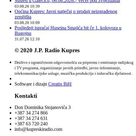
Susreti u Galečiću, 06.08.2026.- Večer pod zvijezdama
03.08.26 10:39
Općina Kupres: Javni natječaj o prodaji neizgrađenog
zemljišta
03.08.26 10:09
Posljednji ispraćaj Huseina Smajića bit će 1. kolovoza u
Bugojnu
31.07.26 12:10
© 2020 J.P. Radio Kupres
Društvo s ograničenom odgovornošću za pripremu i emitiranje radijskog
i TV programa, organiziranje javnih priredbi, javno informiranje,
telekomunikacijske usluge, muzička produkciju i izdavačku djelatnost.
Software i dizajn
Creatix BiH
Kontakti
Don Dominika Stojanovića 3
+387 34 274 866
+387 34 274 631
+387 63 720 240
info@kupreskiradio.com