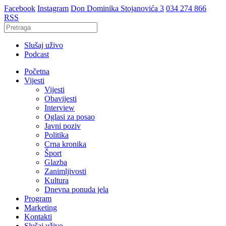
Facebook
Instagram
Don Dominika Stojanovića 3
034 274 866
RSS
Slušaj uživo
Podcast
Početna
Vijesti
Vijesti
Obavijesti
Interview
Oglasi za posao
Javni poziv
Politika
Crna kronika
Šport
Glazba
Zanimljivosti
Kultura
Dnevna ponuda jela
Program
Marketing
Kontakti
Slušaj uživo