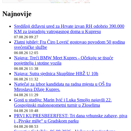
Najnovije
Središnji državni ured za Hrvate izvan RH odobrio 390.000
KM za izgradnju vatrogasnog doma u Kupresu
07.08.26 09:27
Zlatni jubilej: Fra Ćiro Lovrić gostovao povodom 50 godina
svećeničke službe
06.08.26 12:05
Najava: Treći BMW Meet Kupres - Očekuju se tisuće
posjetitelja i stotine vozila
06.08.26 11:38
Najava: Sutra sjednica Skupštine HBŽ U 10h
06.08.26 11:32
Natječaj za izbor kandidata na radna mjesta u OŠ fra
Miroslava Džaje Kupres.
04.08.26 11:29
Gosti u studiju: Marin Ivić i Luka Smoljo najavili 22.
Gospojinski malonogometni turnir u Zloselima
04.08.26 10:48
PRVI KUPRESBEERFEST: Tri dana vrhunske zabave, piva
i „Pivske milje“ u Gradskom parku
04.08.26 08:53