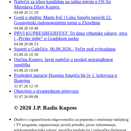
Natječaj za izbor kandidata na radna mjesta u OŠ fra
Miroslava Džaje Kupres.
04.08.26 11:29
Gosti u studiju: Marin Ivić i Luka Smoljo najavili 22.
Gospojinski malonogometni turnir u Zloselima
04.08.26 10:48
PRVI KUPRESBEERFEST: Tri dana vrhunske zabave, piva
i „Pivske milje“ u Gradskom parku
04.08.26 08:53
Susreti u Galečiću, 06.08.2026.- Večer pod zvijezdama
03.08.26 10:39
Općina Kupres: Javni natječaj o prodaji neizgrađenog
zemljišta
03.08.26 10:09
Posljednji ispraćaj Huseina Smajića bit će 1. kolovoza u
Bugojnu
31.07.26 12:10
Obavijest o izvanrednom prijevozu
31.07.26 09:08
© 2020 J.P. Radio Kupres
Društvo s ograničenom odgovornošću za pripremu i emitiranje radijskog
i TV programa, organiziranje javnih priredbi, javno informiranje,
telekomunikacijske usluge, muzička produkciju i izdavačku djelatnost.