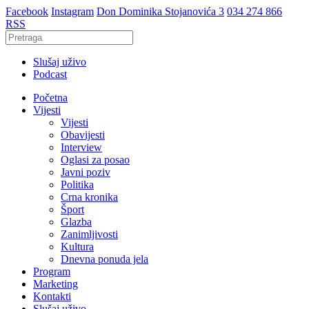
Facebook
Instagram
Don Dominika Stojanovića 3
034 274 866
RSS
Slušaj uživo
Podcast
Početna
Vijesti
Vijesti
Obavijesti
Interview
Oglasi za posao
Javni poziv
Politika
Crna kronika
Šport
Glazba
Zanimljivosti
Kultura
Dnevna ponuda jela
Program
Marketing
Kontakti
Slušaj uživo