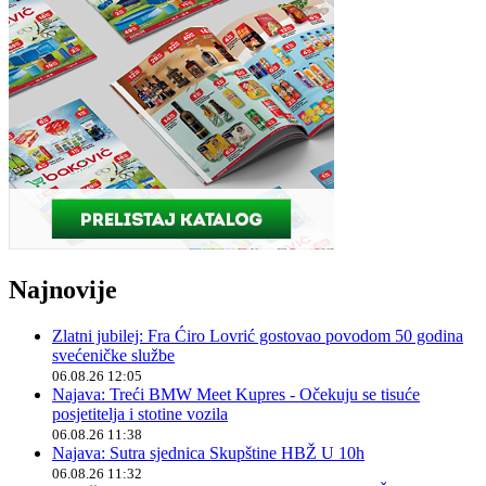
Najnovije
Zlatni jubilej: Fra Ćiro Lovrić gostovao povodom 50 godina
svećeničke službe
06.08.26 12:05
Najava: Treći BMW Meet Kupres - Očekuju se tisuće
posjetitelja i stotine vozila
06.08.26 11:38
Najava: Sutra sjednica Skupštine HBŽ U 10h
06.08.26 11:32