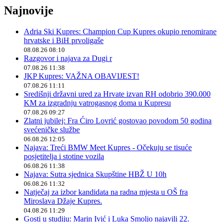
Najnovije
Adria Ski Kupres: Champion Cup Kupres okupio renomirane
hrvatske i BiH prvoligaše
08.08.26 08:10
Razgovor i najava za Dugi r
07.08.26 11:38
JKP Kupres: VAŽNA OBAVIJEST!
07.08.26 11:11
Središnji državni ured za Hrvate izvan RH odobrio 390.000
KM za izgradnju vatrogasnog doma u Kupresu
07.08.26 09:27
Zlatni jubilej: Fra Ćiro Lovrić gostovao povodom 50 godina
svećeničke službe
06.08.26 12:05
Najava: Treći BMW Meet Kupres - Očekuju se tisuće
posjetitelja i stotine vozila
06.08.26 11:38
Najava: Sutra sjednica Skupštine HBŽ U 10h
06.08.26 11:32
Natječaj za izbor kandidata na radna mjesta u OŠ fra
Miroslava Džaje Kupres.
04.08.26 11:29
Gosti u studiju: Marin Ivić i Luka Smoljo najavili 22.