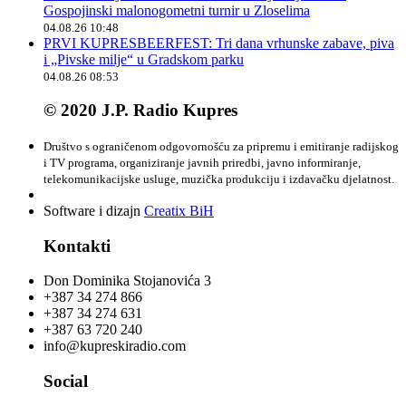
Gospojinski malonogometni turnir u Zloselima
04.08.26 10:48
PRVI KUPRESBEERFEST: Tri dana vrhunske zabave, piva
i „Pivske milje“ u Gradskom parku
04.08.26 08:53
© 2020 J.P. Radio Kupres
Društvo s ograničenom odgovornošću za pripremu i emitiranje radijskog
i TV programa, organiziranje javnih priredbi, javno informiranje,
telekomunikacijske usluge, muzička produkciju i izdavačku djelatnost.
Software i dizajn
Creatix BiH
Kontakti
Don Dominika Stojanovića 3
+387 34 274 866
+387 34 274 631
+387 63 720 240
info@kupreskiradio.com
Social