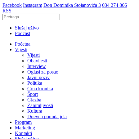
Facebook
Instagram
Don Dominika Stojanovića 3
034 274 866
RSS
Slušaj uživo
Podcast
Početna
Vijesti
Vijesti
Obavijesti
Interview
Oglasi za posao
Javni poziv
Politika
Crna kronika
Šport
Glazba
Zanimljivosti
Kultura
Dnevna ponuda jela
Program
Marketing
Kontakti
Slušaj uživo