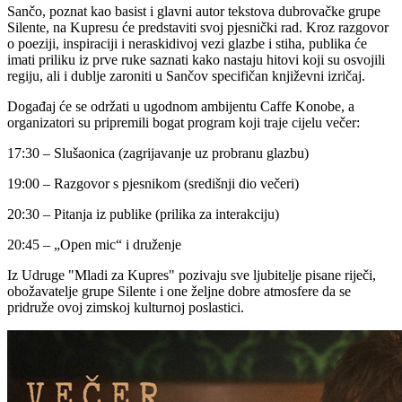
Sančo, poznat kao basist i glavni autor tekstova dubrovačke grupe
Silente, na Kupresu će predstaviti svoj pjesnički rad. Kroz razgovor
o poeziji, inspiraciji i neraskidivoj vezi glazbe i stiha, publika će
imati priliku iz prve ruke saznati kako nastaju hitovi koji su osvojili
regiju, ali i dublje zaroniti u Sančov specifičan književni izričaj.
Događaj će se održati u ugodnom ambijentu Caffe Konobe, a
organizatori su pripremili bogat program koji traje cijelu večer:
17:30 – Slušaonica (zagrijavanje uz probranu glazbu)
19:00 – Razgovor s pjesnikom (središnji dio večeri)
20:30 – Pitanja iz publike (prilika za interakciju)
20:45 – „Open mic“ i druženje
Iz Udruge "Mladi za Kupres" pozivaju sve ljubitelje pisane riječi,
obožavatelje grupe Silente i one željne dobre atmosfere da se
pridruže ovoj zimskoj kulturnoj poslastici.