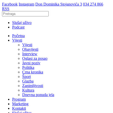
Facebook
Instagram
Don Dominika Stojanovića 3
034 274 866
RSS
Slušaj uživo
Podcast
Početna
Vijesti
Vijesti
Obavijesti
Interview
Oglasi za posao
Javni poziv
Politika
Crna kronika
Šport
Glazba
Zanimljivosti
Kultura
Dnevna ponuda jela
Program
Marketing
Kontakti
Slušaj uživo