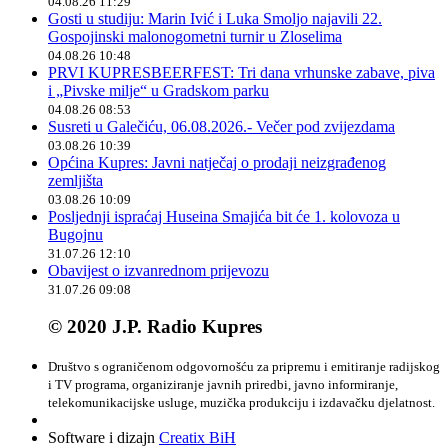
04.08.26 11:29
Gosti u studiju: Marin Ivić i Luka Smoljo najavili 22.
Gospojinski malonogometni turnir u Zloselima
04.08.26 10:48
PRVI KUPRESBEERFEST: Tri dana vrhunske zabave, piva
i „Pivske milje“ u Gradskom parku
04.08.26 08:53
Susreti u Galečiću, 06.08.2026.- Večer pod zvijezdama
03.08.26 10:39
Općina Kupres: Javni natječaj o prodaji neizgrađenog
zemljišta
03.08.26 10:09
Posljednji ispraćaj Huseina Smajića bit će 1. kolovoza u
Bugojnu
31.07.26 12:10
Obavijest o izvanrednom prijevozu
31.07.26 09:08
© 2020 J.P. Radio Kupres
Društvo s ograničenom odgovornošću za pripremu i emitiranje radijskog
i TV programa, organiziranje javnih priredbi, javno informiranje,
telekomunikacijske usluge, muzička produkciju i izdavačku djelatnost.
Software i dizajn
Creatix BiH