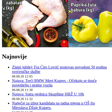
Najnovije
Zlatni jubilej: Fra Ćiro Lovrić gostovao povodom 50 godina
svećeničke službe
06.08.26 12:05
Najava: Treći BMW Meet Kupres - Očekuju se tisuće
posjetitelja i stotine vozila
06.08.26 11:38
Najava: Sutra sjednica Skupštine HBŽ U 10h
06.08.26 11:32
Natječaj za izbor kandidata na radna mjesta u OŠ fra
Miroslava Džaje Kupres.