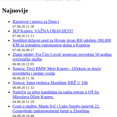
Najnovije
Razgovor i najava za Dugi r
07.08.26 11:38
JKP Kupres: VAŽNA OBAVIJEST!
07.08.26 11:11
Središnji državni ured za Hrvate izvan RH odobrio 390.000
KM za izgradnju vatrogasnog doma u Kupresu
07.08.26 09:27
Zlatni jubilej: Fra Ćiro Lovrić gostovao povodom 50 godina
svećeničke službe
06.08.26 12:05
Najava: Treći BMW Meet Kupres - Očekuju se tisuće
posjetitelja i stotine vozila
06.08.26 11:38
Najava: Sutra sjednica Skupštine HBŽ U 10h
06.08.26 11:32
Natječaj za izbor kandidata na radna mjesta u OŠ fra
Miroslava Džaje Kupres.
04.08.26 11:29
Gosti u studiju: Marin Ivić i Luka Smoljo najavili 22.
Gospojinski malonogometni turnir u Zloselima
04.08.26 10:48