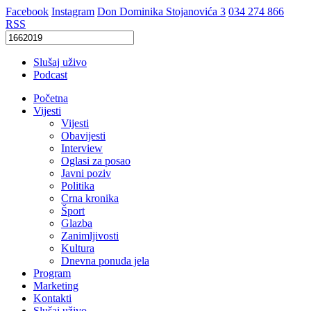
Facebook
Instagram
Don Dominika Stojanovića 3
034 274 866
RSS
Slušaj uživo
Podcast
Početna
Vijesti
Vijesti
Obavijesti
Interview
Oglasi za posao
Javni poziv
Politika
Crna kronika
Šport
Glazba
Zanimljivosti
Kultura
Dnevna ponuda jela
Program
Marketing
Kontakti
Slušaj uživo