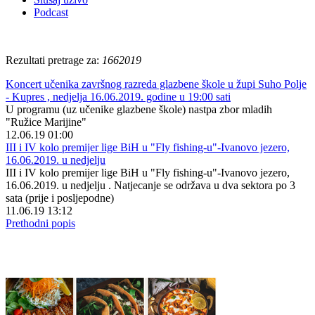
Podcast
Rezultati pretrage za:
1662019
Koncert učenika završnog razreda glazbene škole u župi Suho Polje
- Kupres , nedjelja 16.06.2019. godine u 19:00 sati
U programu (uz učenike glazbene škole) nastpa zbor mladih
"Ružice Marijine"
12.06.19 01:00
III i IV kolo premijer lige BiH u "Fly fishing-u"-Ivanovo jezero,
16.06.2019. u nedjelju
III i IV kolo premijer lige BiH u "Fly fishing-u"-Ivanovo jezero,
16.06.2019. u nedjelju . Natjecanje se održava u dva sektora po 3
sata (prije i posljepodne)
11.06.19 13:12
Prethodni popis