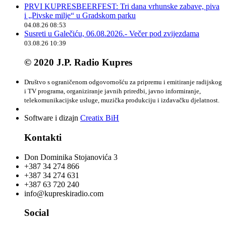
PRVI KUPRESBEERFEST: Tri dana vrhunske zabave, piva
i „Pivske milje“ u Gradskom parku
04.08.26 08:53
Susreti u Galečiću, 06.08.2026.- Večer pod zvijezdama
03.08.26 10:39
© 2020 J.P. Radio Kupres
Društvo s ograničenom odgovornošću za pripremu i emitiranje radijskog
i TV programa, organiziranje javnih priredbi, javno informiranje,
telekomunikacijske usluge, muzička produkciju i izdavačku djelatnost.
Software i dizajn
Creatix BiH
Kontakti
Don Dominika Stojanovića 3
+387 34 274 866
+387 34 274 631
+387 63 720 240
info@kupreskiradio.com
Social