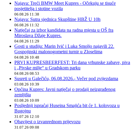
Najava: Treći BMW Meet Kupres - Očekuju se tisuće
posjetitelja i stotine vozila
06.08.26 11:38
Najava: Sutra sjednica Skupštine HBŽ U 10h
06.08.26 11:32
Natječaj za izbor kandidata na radna mjesta u OŠ fra
Miroslava Džaje Kupres.
04.08.26 11:29
Gosti u studiju: Marin Ivić i Luka Smoljo najavili 22.
Gospojinski malonogometni turnir u Zloselima
04.08.26 10:48
PRVI KUPRESBEERFEST: Tri dana vrhunske zabave, piva
i „Pivske milje“ u Gradskom parku
04.08.26 08:53
Susreti u Galečiću, 06.08.2026.- Večer pod zvijezdama
03.08.26 10:39
Općina Kupres: Javni natječaj o prodaji neizgrađenog
zemljišta
03.08.26 10:09
Posljednji ispraćaj Huseina Smajića bit će 1. kolovoza u
Bugojnu
31.07.26 12:10
Obavijest o izvanrednom prijevozu
31.07.26 09:08