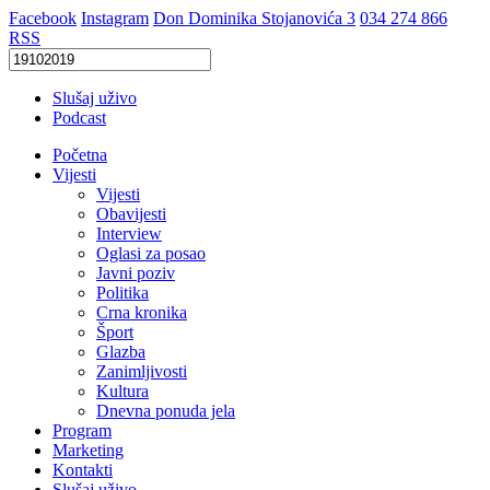
Facebook
Instagram
Don Dominika Stojanovića 3
034 274 866
RSS
Slušaj uživo
Podcast
Početna
Vijesti
Vijesti
Obavijesti
Interview
Oglasi za posao
Javni poziv
Politika
Crna kronika
Šport
Glazba
Zanimljivosti
Kultura
Dnevna ponuda jela
Program
Marketing
Kontakti
Slušaj uživo