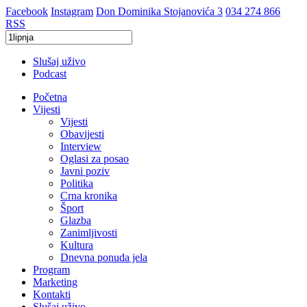
Facebook
Instagram
Don Dominika Stojanovića 3
034 274 866
RSS
Slušaj uživo
Podcast
Početna
Vijesti
Vijesti
Obavijesti
Interview
Oglasi za posao
Javni poziv
Politika
Crna kronika
Šport
Glazba
Zanimljivosti
Kultura
Dnevna ponuda jela
Program
Marketing
Kontakti
Slušaj uživo