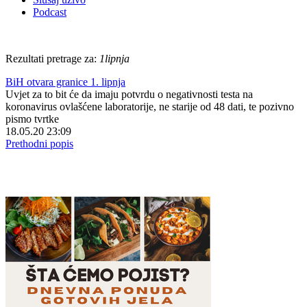
Podcast
Rezultati pretrage za:
1lipnja
BiH otvara granice 1. lipnja
Uvjet za to bit će da imaju potvrdu o negativnosti testa na
koronavirus ovlašćene laboratorije, ne starije od 48 dati, te pozivno
pismo tvrtke
18.05.20 23:09
Prethodni popis