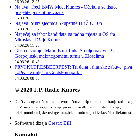
06.08.26 12:05
Najava: Treći BMW Meet Kupres - Očekuju se tisuće
posjetitelja i stotine vozila
06.08.26 11:38
Najava: Sutra sjednica Skupštine HBŽ U 10h
06.08.26 11:32
Natječaj za izbor kandidata na radna mjesta u OŠ fra
Miroslava Džaje Kupres.
04.08.26 11:29
Gosti u studiju: Marin Ivić i Luka Smoljo najavili 22.
Gospojinski malonogometni turnir u Zloselima
04.08.26 10:48
PRVI KUPRESBEERFEST: Tri dana vrhunske zabave, piva
i „Pivske milje“ u Gradskom parku
04.08.26 08:53
© 2020 J.P. Radio Kupres
Društvo s ograničenom odgovornošću za pripremu i emitiranje radijskog
i TV programa, organiziranje javnih priredbi, javno informiranje,
telekomunikacijske usluge, muzička produkciju i izdavačku djelatnost.
Software i dizajn
Creatix BiH
Kontakti