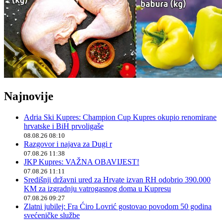
Najnovije
Adria Ski Kupres: Champion Cup Kupres okupio renomirane
hrvatske i BiH prvoligaše
08.08.26 08:10
Razgovor i najava za Dugi r
07.08.26 11:38
JKP Kupres: VAŽNA OBAVIJEST!
07.08.26 11:11
Središnji državni ured za Hrvate izvan RH odobrio 390.000
KM za izgradnju vatrogasnog doma u Kupresu
07.08.26 09:27
Zlatni jubilej: Fra Ćiro Lovrić gostovao povodom 50 godina
svećeničke službe