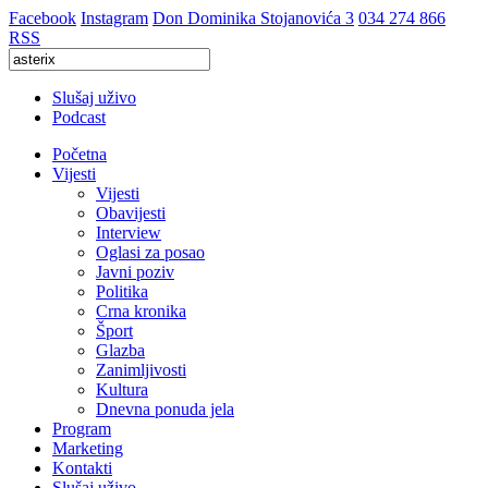
Facebook
Instagram
Don Dominika Stojanovića 3
034 274 866
RSS
Slušaj uživo
Podcast
Početna
Vijesti
Vijesti
Obavijesti
Interview
Oglasi za posao
Javni poziv
Politika
Crna kronika
Šport
Glazba
Zanimljivosti
Kultura
Dnevna ponuda jela
Program
Marketing
Kontakti
Slušaj uživo