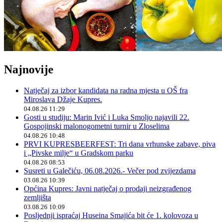
Najnovije
Natječaj za izbor kandidata na radna mjesta u OŠ fra
Miroslava Džaje Kupres.
04.08.26 11:29
Gosti u studiju: Marin Ivić i Luka Smoljo najavili 22.
Gospojinski malonogometni turnir u Zloselima
04.08.26 10:48
PRVI KUPRESBEERFEST: Tri dana vrhunske zabave, piva
i „Pivske milje“ u Gradskom parku
04.08.26 08:53
Susreti u Galečiću, 06.08.2026.- Večer pod zvijezdama
03.08.26 10:39
Općina Kupres: Javni natječaj o prodaji neizgrađenog
zemljišta
03.08.26 10:09
Posljednji ispraćaj Huseina Smajića bit će 1. kolovoza u