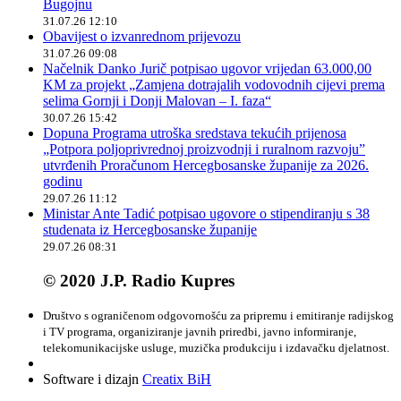
Bugojnu
31.07.26 12:10
Obavijest o izvanrednom prijevozu
31.07.26 09:08
Načelnik Danko Jurič potpisao ugovor vrijedan 63.000,00
KM za projekt „Zamjena dotrajalih vodovodnih cijevi prema
selima Gornji i Donji Malovan – I. faza“
30.07.26 15:42
Dopuna Programa utroška sredstava tekućih prijenosa
„Potpora poljoprivrednoj proizvodnji i ruralnom razvoju”
utvrđenih Proračunom Hercegbosanske županije za 2026.
godinu
29.07.26 11:12
Ministar Ante Tadić potpisao ugovore o stipendiranju s 38
studenata iz Hercegbosanske županije
29.07.26 08:31
© 2020 J.P. Radio Kupres
Društvo s ograničenom odgovornošću za pripremu i emitiranje radijskog
i TV programa, organiziranje javnih priredbi, javno informiranje,
telekomunikacijske usluge, muzička produkciju i izdavačku djelatnost.
Software i dizajn
Creatix BiH