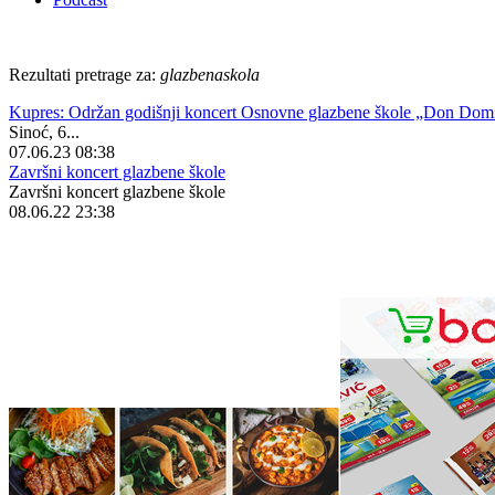
Rezultati pretrage za:
glazbenaskola
Kupres: Održan godišnji koncert Osnovne glazbene škole „Don Domi
Sinoć, 6...
07.06.23 08:38
Završni koncert glazbene škole
Završni koncert glazbene škole
08.06.22 23:38