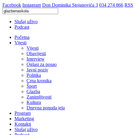
Facebook
Instagram
Don Dominika Stojanovića 3
034 274 866
RSS
Slušaj uživo
Podcast
Početna
Vijesti
Vijesti
Obavijesti
Interview
Oglasi za posao
Javni poziv
Politika
Crna kronika
Šport
Glazba
Zanimljivosti
Kultura
Dnevna ponuda jela
Program
Marketing
Kontakti
Slušaj uživo
Podcast