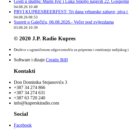
Gosti u studiju: Marin Ivić i Luka Smoljo najavili 22. Gospoji
04.08.26 10:48
PRVI KUPRESBEERFEST: Tri dana vrhunske zabave, piva i „
04.08.26 08:53
Susreti u Galečiću, 06.08.2026.- Večer pod zvijezdama
03.08.26 10:39
© 2020 J.P. Radio Kupres
Društvo s ograničenom odgovornošću za pripremu i emitiranje radijskog i 
Software i dizajn
Creatix BiH
Kontakti
Don Dominika Stojanovića 3
+387 34 274 866
+387 34 274 631
+387 63 720 240
info@kupreskiradio.com
Social
Facebook