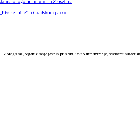
nski malonogometni turnir u Zloselima
Pivske milje“ u Gradskom parku
TV programa, organiziranje javnih priredbi, javno informiranje, telekomunikacijsk