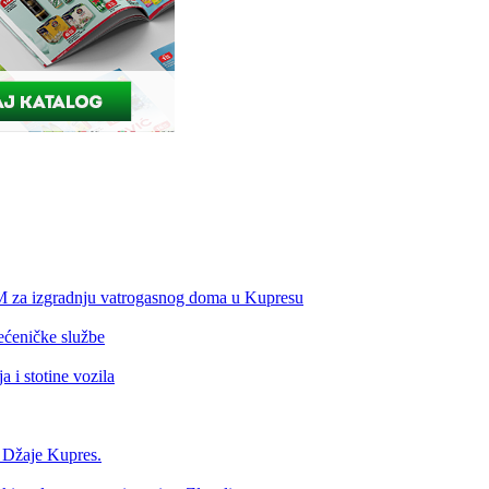
KM za izgradnju vatrogasnog doma u Kupresu
ećeničke službe
 i stotine vozila
a Džaje Kupres.