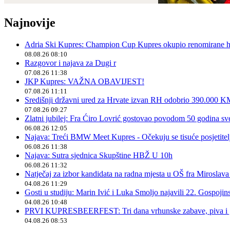
Najnovije
Adria Ski Kupres: Champion Cup Kupres okupio renomirane hr
08.08.26 08:10
Razgovor i najava za Dugi r
07.08.26 11:38
JKP Kupres: VAŽNA OBAVIJEST!
07.08.26 11:11
Središnji državni ured za Hrvate izvan RH odobrio 390.000 
07.08.26 09:27
Zlatni jubilej: Fra Ćiro Lovrić gostovao povodom 50 godina sv
06.08.26 12:05
Najava: Treći BMW Meet Kupres - Očekuju se tisuće posjetitelja
06.08.26 11:38
Najava: Sutra sjednica Skupštine HBŽ U 10h
06.08.26 11:32
Natječaj za izbor kandidata na radna mjesta u OŠ fra Miroslav
04.08.26 11:29
Gosti u studiju: Marin Ivić i Luka Smoljo najavili 22. Gospoji
04.08.26 10:48
PRVI KUPRESBEERFEST: Tri dana vrhunske zabave, piva i „
04.08.26 08:53