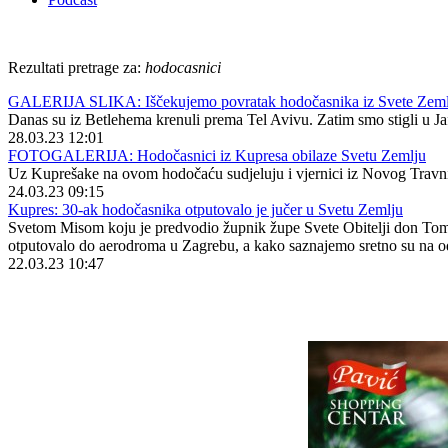
Rezultati pretrage za:
hodocasnici
GALERIJA SLIKA: Iščekujemo povratak hodočasnika iz Svete Zeml
Danas su iz Betlehema krenuli prema Tel Avivu. Zatim smo stigli u Jaff
28.03.23 12:01
FOTOGALERIJA: Hodočasnici iz Kupresa obilaze Svetu Zemlju
Uz Kuprešake na ovom hodočaću sudjeluju i vjernici iz Novog Travni
24.03.23 09:15
Kupres: 30-ak hodočasnika otputovalo je jučer u Svetu Zemlju
Svetom Misom koju je predvodio župnik župe Svete Obitelji don Tomo
otputovalo do aerodroma u Zagrebu, a kako saznajemo sretno su na odr
22.03.23 10:47