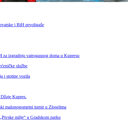
vatske i BiH prvoligaše
KM za izgradnju vatrogasnog doma u Kupresu
ećeničke službe
 i stotine vozila
a Džaje Kupres.
nski malonogometni turnir u Zloselima
Pivske milje“ u Gradskom parku