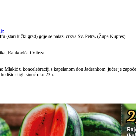
je
u (stari lučki grad) gdje se nalazi crkva Sv. Petra. (Župa Kupres)
ka, Rankovića i Viteza.
 Mlakić u koncelebraciji s kapelanom don Jadrankom, jučer je započe
edište stigli sinoć oko 23h.