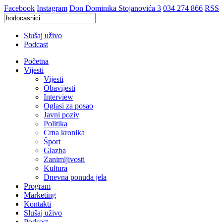
Facebook
Instagram
Don Dominika Stojanovića 3
034 274 866
RSS
Slušaj uživo
Podcast
Početna
Vijesti
Vijesti
Obavijesti
Interview
Oglasi za posao
Javni poziv
Politika
Crna kronika
Šport
Glazba
Zanimljivosti
Kultura
Dnevna ponuda jela
Program
Marketing
Kontakti
Slušaj uživo
Podcast