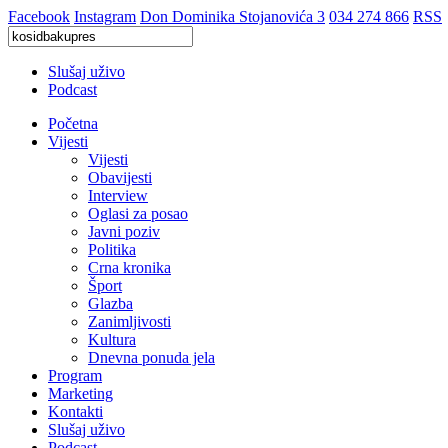
Facebook
Instagram
Don Dominika Stojanovića 3
034 274 866
RSS
Slušaj uživo
Podcast
Početna
Vijesti
Vijesti
Obavijesti
Interview
Oglasi za posao
Javni poziv
Politika
Crna kronika
Šport
Glazba
Zanimljivosti
Kultura
Dnevna ponuda jela
Program
Marketing
Kontakti
Slušaj uživo
Podcast