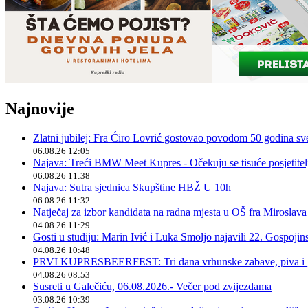
Najnovije
Zlatni jubilej: Fra Ćiro Lovrić gostovao povodom 50 godina sv
06.08.26 12:05
Najava: Treći BMW Meet Kupres - Očekuju se tisuće posjetitelja
06.08.26 11:38
Najava: Sutra sjednica Skupštine HBŽ U 10h
06.08.26 11:32
Natječaj za izbor kandidata na radna mjesta u OŠ fra Miroslav
04.08.26 11:29
Gosti u studiju: Marin Ivić i Luka Smoljo najavili 22. Gospoji
04.08.26 10:48
PRVI KUPRESBEERFEST: Tri dana vrhunske zabave, piva i „
04.08.26 08:53
Susreti u Galečiću, 06.08.2026.- Večer pod zvijezdama
03.08.26 10:39