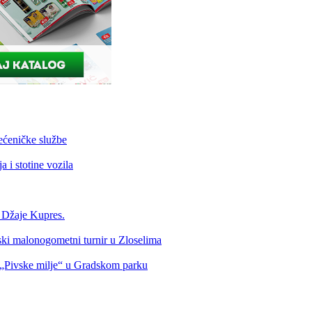
ećeničke službe
 i stotine vozila
a Džaje Kupres.
nski malonogometni turnir u Zloselima
Pivske milje“ u Gradskom parku