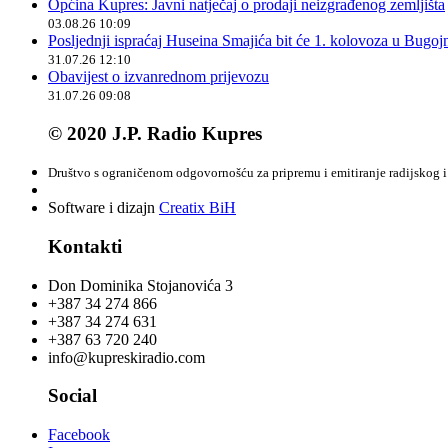
Općina Kupres: Javni natječaj o prodaji neizgrađenog zemljišta
03.08.26 10:09
Posljednji ispraćaj Huseina Smajića bit će 1. kolovoza u Bugoj
31.07.26 12:10
Obavijest o izvanrednom prijevozu
31.07.26 09:08
© 2020 J.P. Radio Kupres
Društvo s ograničenom odgovornošću za pripremu i emitiranje radijskog i 
Software i dizajn
Creatix BiH
Kontakti
Don Dominika Stojanovića 3
+387 34 274 866
+387 34 274 631
+387 63 720 240
info@kupreskiradio.com
Social
Facebook