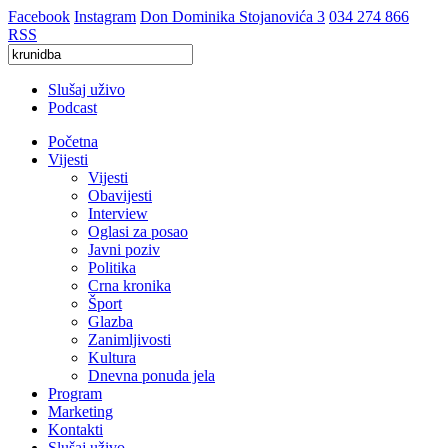
Facebook
Instagram
Don Dominika Stojanovića 3
034 274 866
RSS
Slušaj uživo
Podcast
Početna
Vijesti
Vijesti
Obavijesti
Interview
Oglasi za posao
Javni poziv
Politika
Crna kronika
Šport
Glazba
Zanimljivosti
Kultura
Dnevna ponuda jela
Program
Marketing
Kontakti
Slušaj uživo