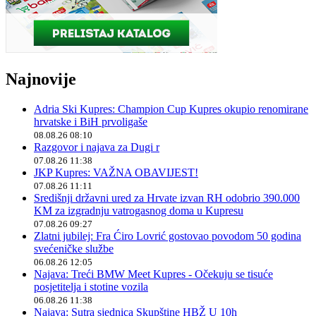
Najnovije
Adria Ski Kupres: Champion Cup Kupres okupio renomirane
hrvatske i BiH prvoligaše
08.08.26 08:10
Razgovor i najava za Dugi r
07.08.26 11:38
JKP Kupres: VAŽNA OBAVIJEST!
07.08.26 11:11
Središnji državni ured za Hrvate izvan RH odobrio 390.000
KM za izgradnju vatrogasnog doma u Kupresu
07.08.26 09:27
Zlatni jubilej: Fra Ćiro Lovrić gostovao povodom 50 godina
svećeničke službe
06.08.26 12:05
Najava: Treći BMW Meet Kupres - Očekuju se tisuće
posjetitelja i stotine vozila
06.08.26 11:38
Najava: Sutra sjednica Skupštine HBŽ U 10h