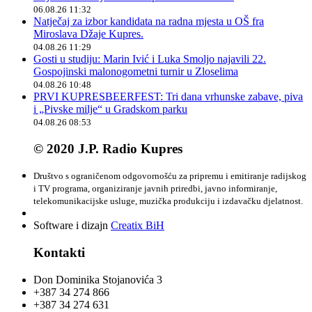
06.08.26 11:32
Natječaj za izbor kandidata na radna mjesta u OŠ fra
Miroslava Džaje Kupres.
04.08.26 11:29
Gosti u studiju: Marin Ivić i Luka Smoljo najavili 22.
Gospojinski malonogometni turnir u Zloselima
04.08.26 10:48
PRVI KUPRESBEERFEST: Tri dana vrhunske zabave, piva
i „Pivske milje“ u Gradskom parku
04.08.26 08:53
© 2020 J.P. Radio Kupres
Društvo s ograničenom odgovornošću za pripremu i emitiranje radijskog
i TV programa, organiziranje javnih priredbi, javno informiranje,
telekomunikacijske usluge, muzička produkciju i izdavačku djelatnost.
Software i dizajn
Creatix BiH
Kontakti
Don Dominika Stojanovića 3
+387 34 274 866
+387 34 274 631