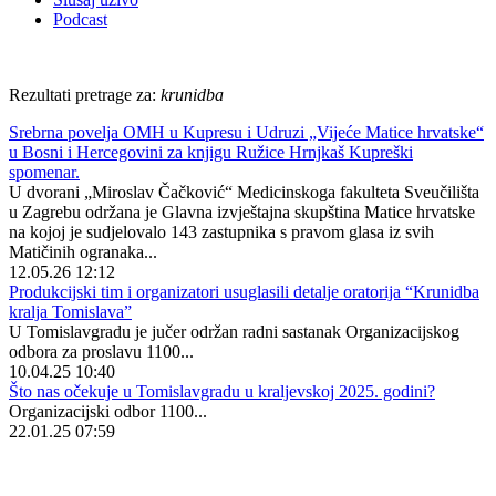
Podcast
Rezultati pretrage za:
krunidba
Srebrna povelja OMH u Kupresu i Udruzi „Vijeće Matice hrvatske“
u Bosni i Hercegovini za knjigu Ružice Hrnjkaš Kupreški
spomenar.
U dvorani „Miroslav Čačković“ Medicinskoga fakulteta Sveučilišta
u Zagrebu održana je Glavna izvještajna skupština Matice hrvatske
na kojoj je sudjelovalo 143 zastupnika s pravom glasa iz svih
Matičinih ogranaka...
12.05.26 12:12
Produkcijski tim i organizatori usuglasili detalje oratorija “Krunidba
kralja Tomislava”
U Tomislavgradu je jučer održan radni sastanak Organizacijskog
odbora za proslavu 1100...
10.04.25 10:40
Što nas očekuje u Tomislavgradu u kraljevskoj 2025. godini?
Organizacijski odbor 1100...
22.01.25 07:59