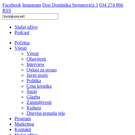
Facebook
Instagram
Don Dominika Stojanovića 3
034 274 866
RSS
Slušaj uživo
Podcast
Početna
Vijesti
Vijesti
Obavijesti
Interview
Oglasi za posao
Javni poziv
Politika
Crna kronika
Šport
Glazba
Zanimljivosti
Kultura
Dnevna ponuda jela
Program
Marketing
Kontakti
Slušaj uživo