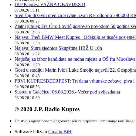
JKP Kupres: VAŽNA OBAVIJEST!
07.08.26 11:11
Središnji državni ured za Hrvate izvan RH odobrio 390.000 
07.08.26 09:27
Zlatni jubilej: Fra Ćiro Lovrić gostovao povodom 50 godina sv
06.08.26 12:05
Najava: Treći BMW Meet Kupres - Očekuju se tisuće posjetitelja
06.08.26 11:38
Najava: Sutra sjednica Skupštine HBŽ U 10h
06.08.26 11:32
Natječaj za izbor kandidata na radna mjesta u OŠ fra Miroslav
04.08.26 11:29
Gosti u studiju: Marin Ivić i Luka Smoljo najavili 22. Gospoji
04.08.26 10:48
PRVI KUPRESBEERFEST: Tri dana vrhunske zabave, piva i „
04.08.26 08:53
Susreti u Galečiću, 06.08.2026.- Večer pod zvijezdama
03.08.26 10:39
© 2020 J.P. Radio Kupres
Društvo s ograničenom odgovornošću za pripremu i emitiranje radijskog i 
Software i dizajn
Creatix BiH