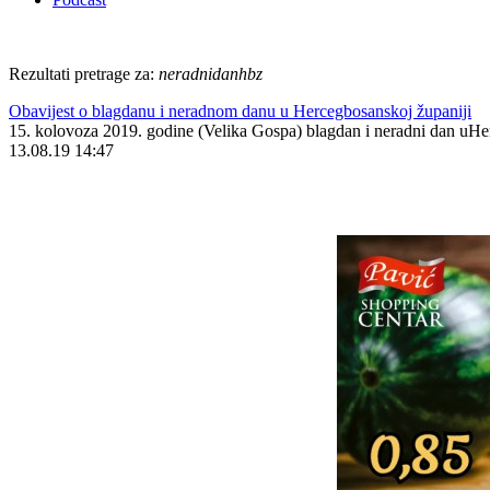
Rezultati pretrage za:
neradnidanhbz
Obavijest o blagdanu i neradnom danu u Hercegbosanskoj županiji
15. kolovoza 2019. godine (Velika Gospa) blagdan i neradni dan uHe
13.08.19 14:47