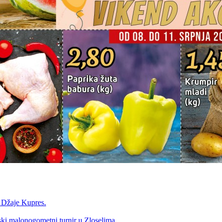
a Džaje Kupres.
nski malonogometni turnir u Zloselima