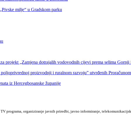
Pivske milje“ u Gradskom parku
nu
a projekt „Zamjena dotrajalih vodovodnih cijevi prema selima Gornji i
 poljoprivrednoj proizvodnji i ruralnom razvoju” utvrđenih Proračuno
denata iz Hercegbosanske županije
TV programa, organiziranje javnih priredbi, javno informiranje, telekomunikacijsk