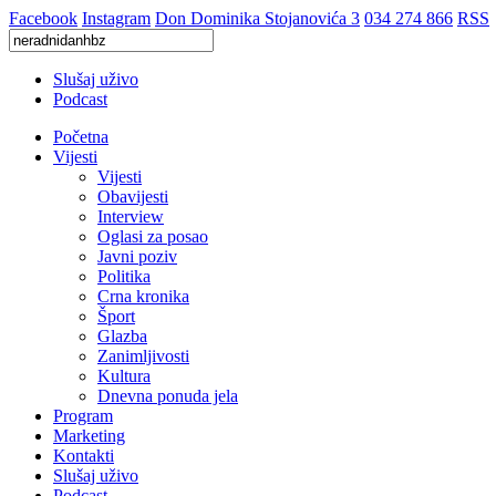
Facebook
Instagram
Don Dominika Stojanovića 3
034 274 866
RSS
Slušaj uživo
Podcast
Početna
Vijesti
Vijesti
Obavijesti
Interview
Oglasi za posao
Javni poziv
Politika
Crna kronika
Šport
Glazba
Zanimljivosti
Kultura
Dnevna ponuda jela
Program
Marketing
Kontakti
Slušaj uživo
Podcast