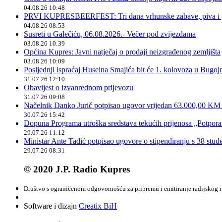
04.08.26 10:48
PRVI KUPRESBEERFEST: Tri dana vrhunske zabave, piva i „
04.08.26 08:53
Susreti u Galečiću, 06.08.2026.- Večer pod zvijezdama
03.08.26 10:39
Općina Kupres: Javni natječaj o prodaji neizgrađenog zemljišta
03.08.26 10:09
Posljednji ispraćaj Huseina Smajića bit će 1. kolovoza u Bugoj
31.07.26 12:10
Obavijest o izvanrednom prijevozu
31.07.26 09:08
Načelnik Danko Jurič potpisao ugovor vrijedan 63.000,00 KM z
30.07.26 15:42
Dopuna Programa utroška sredstava tekućih prijenosa „Potpora
29.07.26 11:12
Ministar Ante Tadić potpisao ugovore o stipendiranju s 38 stu
29.07.26 08:31
© 2020 J.P. Radio Kupres
Društvo s ograničenom odgovornošću za pripremu i emitiranje radijskog i 
Software i dizajn
Creatix BiH