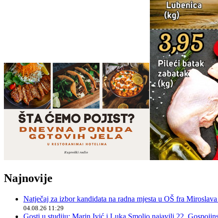
Najnovije
Natječaj za izbor kandidata na radna mjesta u OŠ fra Miroslav
04.08.26 11:29
Gosti u studiju: Marin Ivić i Luka Smoljo najavili 22. Gospoji