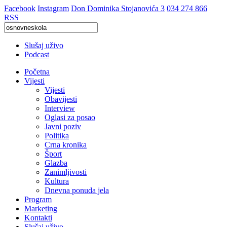
Facebook
Instagram
Don Dominika Stojanovića 3
034 274 866
RSS
Slušaj uživo
Podcast
Početna
Vijesti
Vijesti
Obavijesti
Interview
Oglasi za posao
Javni poziv
Politika
Crna kronika
Šport
Glazba
Zanimljivosti
Kultura
Dnevna ponuda jela
Program
Marketing
Kontakti
Slušaj uživo