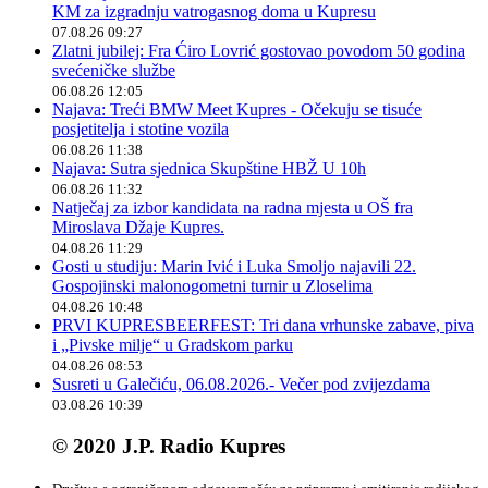
KM za izgradnju vatrogasnog doma u Kupresu
07.08.26 09:27
Zlatni jubilej: Fra Ćiro Lovrić gostovao povodom 50 godina
svećeničke službe
06.08.26 12:05
Najava: Treći BMW Meet Kupres - Očekuju se tisuće
posjetitelja i stotine vozila
06.08.26 11:38
Najava: Sutra sjednica Skupštine HBŽ U 10h
06.08.26 11:32
Natječaj za izbor kandidata na radna mjesta u OŠ fra
Miroslava Džaje Kupres.
04.08.26 11:29
Gosti u studiju: Marin Ivić i Luka Smoljo najavili 22.
Gospojinski malonogometni turnir u Zloselima
04.08.26 10:48
PRVI KUPRESBEERFEST: Tri dana vrhunske zabave, piva
i „Pivske milje“ u Gradskom parku
04.08.26 08:53
Susreti u Galečiću, 06.08.2026.- Večer pod zvijezdama
03.08.26 10:39
© 2020 J.P. Radio Kupres