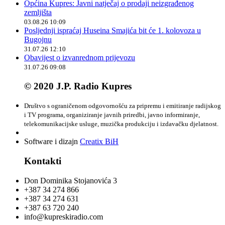
Općina Kupres: Javni natječaj o prodaji neizgrađenog
zemljišta
03.08.26 10:09
Posljednji ispraćaj Huseina Smajića bit će 1. kolovoza u
Bugojnu
31.07.26 12:10
Obavijest o izvanrednom prijevozu
31.07.26 09:08
© 2020 J.P. Radio Kupres
Društvo s ograničenom odgovornošću za pripremu i emitiranje radijskog
i TV programa, organiziranje javnih priredbi, javno informiranje,
telekomunikacijske usluge, muzička produkciju i izdavačku djelatnost.
Software i dizajn
Creatix BiH
Kontakti
Don Dominika Stojanovića 3
+387 34 274 866
+387 34 274 631
+387 63 720 240
info@kupreskiradio.com