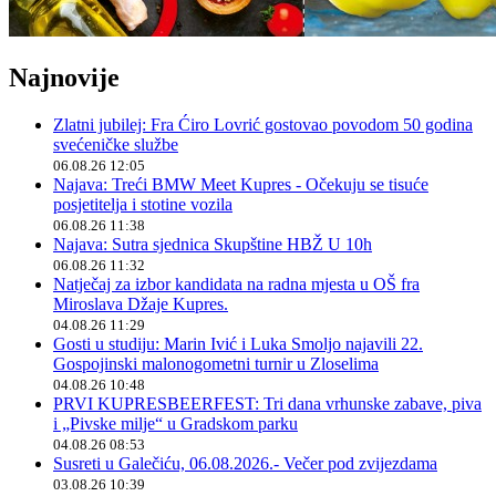
Najnovije
Zlatni jubilej: Fra Ćiro Lovrić gostovao povodom 50 godina
svećeničke službe
06.08.26 12:05
Najava: Treći BMW Meet Kupres - Očekuju se tisuće
posjetitelja i stotine vozila
06.08.26 11:38
Najava: Sutra sjednica Skupštine HBŽ U 10h
06.08.26 11:32
Natječaj za izbor kandidata na radna mjesta u OŠ fra
Miroslava Džaje Kupres.
04.08.26 11:29
Gosti u studiju: Marin Ivić i Luka Smoljo najavili 22.
Gospojinski malonogometni turnir u Zloselima
04.08.26 10:48
PRVI KUPRESBEERFEST: Tri dana vrhunske zabave, piva
i „Pivske milje“ u Gradskom parku
04.08.26 08:53
Susreti u Galečiću, 06.08.2026.- Večer pod zvijezdama
03.08.26 10:39