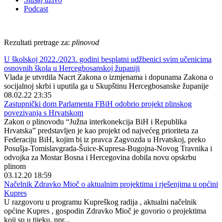
Podcast
Rezultati pretrage za:
plinovod
U školskoj 2022./2023. godini besplatni udžbenici svim učenicima
osnovnih škola u Hercegbosanskoj županiji
Vlada je utvrdila Nacrt Zakona o izmjenama i dopunama Zakona o
socijalnoj skrbi i uputila ga u Skupštinu Hercegbosanske županije
08.02.22 23:35
Zastupnički dom Parlamenta FBiH odobrio projekt plinskog
povezivanja s Hrvatskom
Zakon o plinovodu “Južna interkonekcija BiH i Republika
Hrvatska” predstavljen je kao projekt od najvećeg prioriteta za
Federaciju BiH, kojim bi iz pravca Zagvozda u Hrvatskoj, preko
Posušja-Tomislavgrada-Šuice-Kupresa-Bugojna-Novog Travnika i
odvojka za Mostar Bosna i Hercegovina dobila novu opskrbu
plinom
03.12.20 18:59
Načelnik Zdravko Mioč o aktualnim projektima i rješenjima u općini
Kupres
U razgovoru u programu Kupreškog radija , aktualni načelnik
općine Kupres , gospodin Zdravko Mioč je govorio o projektima
koji su u tijeku, npr...