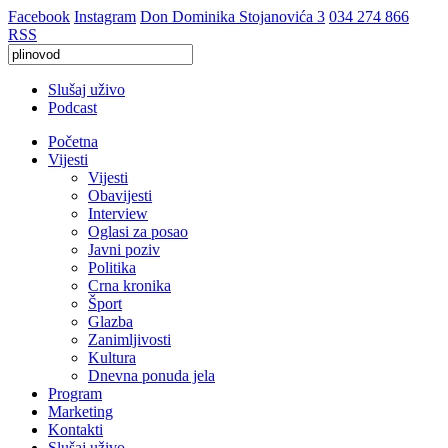
Facebook
Instagram
Don Dominika Stojanovića 3
034 274 866
RSS
Slušaj uživo
Podcast
Početna
Vijesti
Vijesti
Obavijesti
Interview
Oglasi za posao
Javni poziv
Politika
Crna kronika
Šport
Glazba
Zanimljivosti
Kultura
Dnevna ponuda jela
Program
Marketing
Kontakti
Slušaj uživo