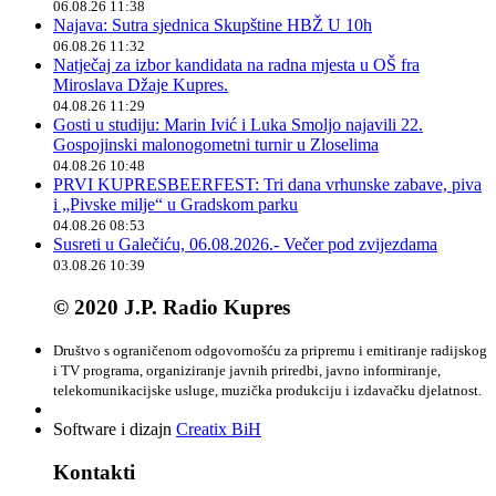
06.08.26 11:38
Najava: Sutra sjednica Skupštine HBŽ U 10h
06.08.26 11:32
Natječaj za izbor kandidata na radna mjesta u OŠ fra
Miroslava Džaje Kupres.
04.08.26 11:29
Gosti u studiju: Marin Ivić i Luka Smoljo najavili 22.
Gospojinski malonogometni turnir u Zloselima
04.08.26 10:48
PRVI KUPRESBEERFEST: Tri dana vrhunske zabave, piva
i „Pivske milje“ u Gradskom parku
04.08.26 08:53
Susreti u Galečiću, 06.08.2026.- Večer pod zvijezdama
03.08.26 10:39
© 2020 J.P. Radio Kupres
Društvo s ograničenom odgovornošću za pripremu i emitiranje radijskog
i TV programa, organiziranje javnih priredbi, javno informiranje,
telekomunikacijske usluge, muzička produkciju i izdavačku djelatnost.
Software i dizajn
Creatix BiH
Kontakti