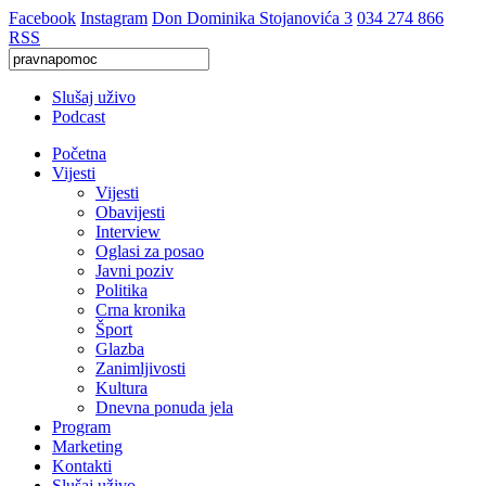
Facebook
Instagram
Don Dominika Stojanovića 3
034 274 866
RSS
Slušaj uživo
Podcast
Početna
Vijesti
Vijesti
Obavijesti
Interview
Oglasi za posao
Javni poziv
Politika
Crna kronika
Šport
Glazba
Zanimljivosti
Kultura
Dnevna ponuda jela
Program
Marketing
Kontakti
Slušaj uživo