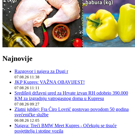
Najnovije
Razgovor i najava za Dugi r
07.08.26 11:38
JKP Kupres: VAŽNA OBAVIJEST!
07.08.26 11:11
Središnji državni ured za Hrvate izvan RH odobrio 390.000
KM za izgradnju vatrogasnog doma u Kupresu
07.08.26 09:27
Zlatni jubilej: Fra Ćiro Lovrić gostovao povodom 50 godina
svećeničke službe
06.08.26 12:05
Najava: Treći BMW Meet Kupres - Očekuju se tisuće
posjetitelja i stotine vozila