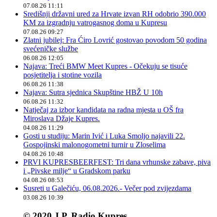
07.08.26 11:11
Središnji državni ured za Hrvate izvan RH odobrio 390.000
KM za izgradnju vatrogasnog doma u Kupresu
07.08.26 09:27
Zlatni jubilej: Fra Ćiro Lovrić gostovao povodom 50 godina
svećeničke službe
06.08.26 12:05
Najava: Treći BMW Meet Kupres - Očekuju se tisuće
posjetitelja i stotine vozila
06.08.26 11:38
Najava: Sutra sjednica Skupštine HBŽ U 10h
06.08.26 11:32
Natječaj za izbor kandidata na radna mjesta u OŠ fra
Miroslava Džaje Kupres.
04.08.26 11:29
Gosti u studiju: Marin Ivić i Luka Smoljo najavili 22.
Gospojinski malonogometni turnir u Zloselima
04.08.26 10:48
PRVI KUPRESBEERFEST: Tri dana vrhunske zabave, piva
i „Pivske milje“ u Gradskom parku
04.08.26 08:53
Susreti u Galečiću, 06.08.2026.- Večer pod zvijezdama
03.08.26 10:39
© 2020 J.P. Radio Kupres