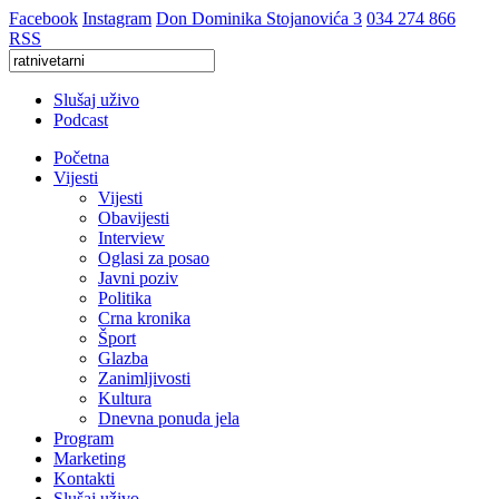
Facebook
Instagram
Don Dominika Stojanovića 3
034 274 866
RSS
Slušaj uživo
Podcast
Početna
Vijesti
Vijesti
Obavijesti
Interview
Oglasi za posao
Javni poziv
Politika
Crna kronika
Šport
Glazba
Zanimljivosti
Kultura
Dnevna ponuda jela
Program
Marketing
Kontakti
Slušaj uživo