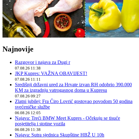
Najnovije
Razgovor i najava za Dugi r
07.08.26 11:38
JKP Kupres: VAŽNA OBAVIJEST!
07.08.26 11:11
Središnji državni ured za Hrvate izvan RH odobrio 390.000
KM za izgradnju vatrogasnog doma u Kupresu
07.08.26 09:27
Zlatni jubilej: Fra Ćiro Lovrić gostovao povodom 50 godina
svećeničke službe
06.08.26 12:05
Najava: Treći BMW Meet Kupres - Očekuju se tisuće
posjetitelja i stotine vozila
06.08.26 11:38
Najava: Sutra sjednica Skupštine HBŽ U 10h