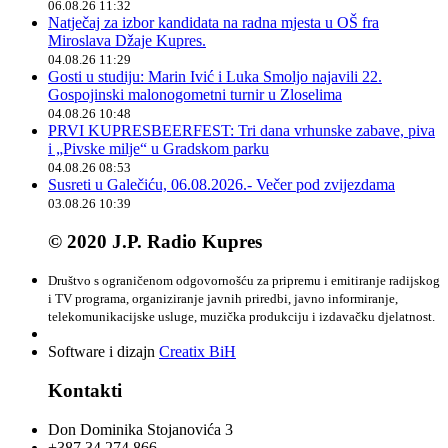
06.08.26 11:32
Natječaj za izbor kandidata na radna mjesta u OŠ fra
Miroslava Džaje Kupres.
04.08.26 11:29
Gosti u studiju: Marin Ivić i Luka Smoljo najavili 22.
Gospojinski malonogometni turnir u Zloselima
04.08.26 10:48
PRVI KUPRESBEERFEST: Tri dana vrhunske zabave, piva
i „Pivske milje“ u Gradskom parku
04.08.26 08:53
Susreti u Galečiću, 06.08.2026.- Večer pod zvijezdama
03.08.26 10:39
© 2020 J.P. Radio Kupres
Društvo s ograničenom odgovornošću za pripremu i emitiranje radijskog
i TV programa, organiziranje javnih priredbi, javno informiranje,
telekomunikacijske usluge, muzička produkciju i izdavačku djelatnost.
Software i dizajn
Creatix BiH
Kontakti
Don Dominika Stojanovića 3
+387 34 274 866