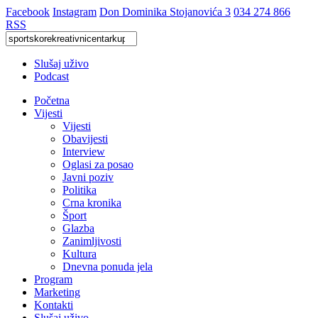
Facebook
Instagram
Don Dominika Stojanovića 3
034 274 866
RSS
Slušaj uživo
Podcast
Početna
Vijesti
Vijesti
Obavijesti
Interview
Oglasi za posao
Javni poziv
Politika
Crna kronika
Šport
Glazba
Zanimljivosti
Kultura
Dnevna ponuda jela
Program
Marketing
Kontakti
Slušaj uživo