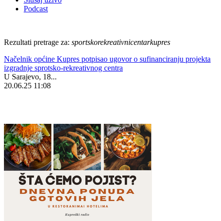
Podcast
Rezultati pretrage za:
sportskorekreativnicentarkupres
Načelnik općine Kupres potpisao ugovor o sufinanciranju projekta
izgradnje sprotsko-rekreativnog centra
U Sarajevo, 18...
20.06.25 11:08