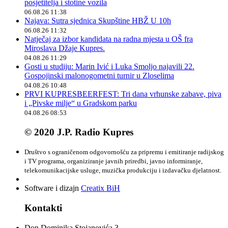
posjetitelja i stotine vozila
06.08.26 11:38
Najava: Sutra sjednica Skupštine HBŽ U 10h
06.08.26 11:32
Natječaj za izbor kandidata na radna mjesta u OŠ fra
Miroslava Džaje Kupres.
04.08.26 11:29
Gosti u studiju: Marin Ivić i Luka Smoljo najavili 22.
Gospojinski malonogometni turnir u Zloselima
04.08.26 10:48
PRVI KUPRESBEERFEST: Tri dana vrhunske zabave, piva
i „Pivske milje“ u Gradskom parku
04.08.26 08:53
© 2020 J.P. Radio Kupres
Društvo s ograničenom odgovornošću za pripremu i emitiranje radijskog
i TV programa, organiziranje javnih priredbi, javno informiranje,
telekomunikacijske usluge, muzička produkciju i izdavačku djelatnost.
Software i dizajn
Creatix BiH
Kontakti
Don Dominika Stojanovića 3