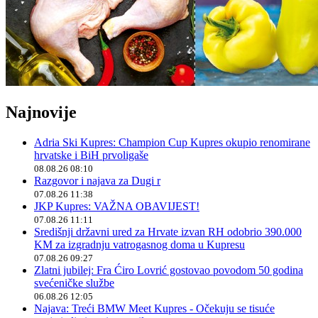
Najnovije
Adria Ski Kupres: Champion Cup Kupres okupio renomirane
hrvatske i BiH prvoligaše
08.08.26 08:10
Razgovor i najava za Dugi r
07.08.26 11:38
JKP Kupres: VAŽNA OBAVIJEST!
07.08.26 11:11
Središnji državni ured za Hrvate izvan RH odobrio 390.000
KM za izgradnju vatrogasnog doma u Kupresu
07.08.26 09:27
Zlatni jubilej: Fra Ćiro Lovrić gostovao povodom 50 godina
svećeničke službe
06.08.26 12:05
Najava: Treći BMW Meet Kupres - Očekuju se tisuće