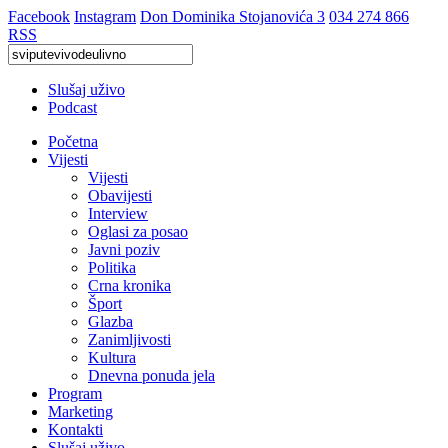
Facebook
Instagram
Don Dominika Stojanovića 3
034 274 866
RSS
Slušaj uživo
Podcast
Početna
Vijesti
Vijesti
Obavijesti
Interview
Oglasi za posao
Javni poziv
Politika
Crna kronika
Šport
Glazba
Zanimljivosti
Kultura
Dnevna ponuda jela
Program
Marketing
Kontakti
Slušaj uživo