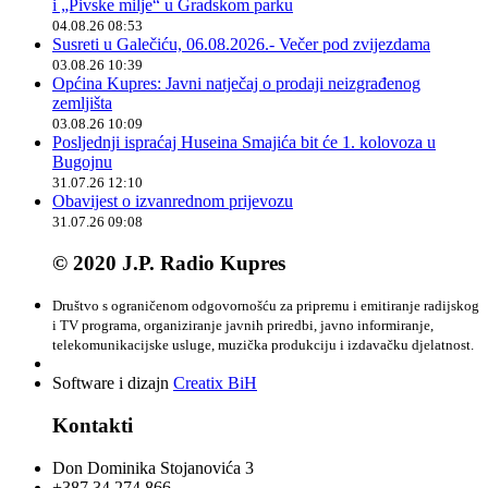
i „Pivske milje“ u Gradskom parku
04.08.26 08:53
Susreti u Galečiću, 06.08.2026.- Večer pod zvijezdama
03.08.26 10:39
Općina Kupres: Javni natječaj o prodaji neizgrađenog
zemljišta
03.08.26 10:09
Posljednji ispraćaj Huseina Smajića bit će 1. kolovoza u
Bugojnu
31.07.26 12:10
Obavijest o izvanrednom prijevozu
31.07.26 09:08
© 2020 J.P. Radio Kupres
Društvo s ograničenom odgovornošću za pripremu i emitiranje radijskog
i TV programa, organiziranje javnih priredbi, javno informiranje,
telekomunikacijske usluge, muzička produkciju i izdavačku djelatnost.
Software i dizajn
Creatix BiH
Kontakti
Don Dominika Stojanovića 3
+387 34 274 866