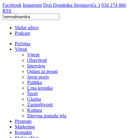
Facebook
Instagram
Don Dominika Stojanovića 3
034 274 866
RSS
Slušaj uživo
Podcast
Početna
Vijesti
Vijesti
Obavijesti
Interview
Oglasi za posao
Javni poziv
Politika
Crna kronika
Šport
Glazba
Zanimljivosti
Kultura
Dnevna ponuda jela
Program
Marketing
Kontakti
Slušaj uživo