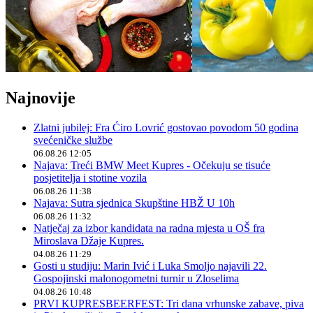
Najnovije
Zlatni jubilej: Fra Ćiro Lovrić gostovao povodom 50 godina
svećeničke službe
06.08.26 12:05
Najava: Treći BMW Meet Kupres - Očekuju se tisuće
posjetitelja i stotine vozila
06.08.26 11:38
Najava: Sutra sjednica Skupštine HBŽ U 10h
06.08.26 11:32
Natječaj za izbor kandidata na radna mjesta u OŠ fra
Miroslava Džaje Kupres.
04.08.26 11:29
Gosti u studiju: Marin Ivić i Luka Smoljo najavili 22.
Gospojinski malonogometni turnir u Zloselima
04.08.26 10:48
PRVI KUPRESBEERFEST: Tri dana vrhunske zabave, piva