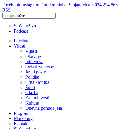
Facebook
Instagram
Don Dominika Stojanovića 3
034 274 866
RSS
Slušaj uživo
Podcast
Početna
Vijesti
Vijesti
Obavijesti
Interview
Oglasi za posao
Javni poziv
Politika
Crna kronika
Šport
Glazba
Zanimljivosti
Kultura
Dnevna ponuda jela
Program
Marketing
Kontakti
Slušaj uživo