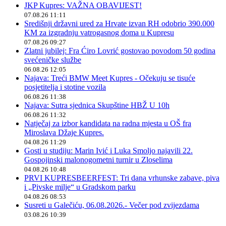
JKP Kupres: VAŽNA OBAVIJEST!
07.08.26 11:11
Središnji državni ured za Hrvate izvan RH odobrio 390.000
KM za izgradnju vatrogasnog doma u Kupresu
07.08.26 09:27
Zlatni jubilej: Fra Ćiro Lovrić gostovao povodom 50 godina
svećeničke službe
06.08.26 12:05
Najava: Treći BMW Meet Kupres - Očekuju se tisuće
posjetitelja i stotine vozila
06.08.26 11:38
Najava: Sutra sjednica Skupštine HBŽ U 10h
06.08.26 11:32
Natječaj za izbor kandidata na radna mjesta u OŠ fra
Miroslava Džaje Kupres.
04.08.26 11:29
Gosti u studiju: Marin Ivić i Luka Smoljo najavili 22.
Gospojinski malonogometni turnir u Zloselima
04.08.26 10:48
PRVI KUPRESBEERFEST: Tri dana vrhunske zabave, piva
i „Pivske milje“ u Gradskom parku
04.08.26 08:53
Susreti u Galečiću, 06.08.2026.- Večer pod zvijezdama
03.08.26 10:39