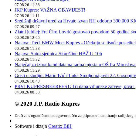
07.08.26 11:38
JKP Kupres: VAŽNA OBAVIJEST!
07.08.26 11:11
Središnji državni ured za Hrvate izvan RH odobrio 390.000 
07.08.26 09:27
Zlatni jubilej: Fra Ćiro Lovrić gostovao povodom 50 godina sv
06.08.26 12:05
Najava: Treći BMW Meet Kupres - Očekuju se tisuće posjetitelja
06.08.26 11:38
Najava: Sutra sjednica Skupštine HBŽ U 10h
06.08.26 11:32
Natječaj za izbor kandidata na radna mjesta u OŠ fra Miroslav
04.08.26 11:29
Gosti u studiju: Marin Ivić i Luka Smoljo najavili 22. Gospoji
04.08.26 10:48
PRVI KUPRESBEERFEST: Tri dana vrhunske zabave, piva i „
04.08.26 08:53
© 2020 J.P. Radio Kupres
Društvo s ograničenom odgovornošću za pripremu i emitiranje radijskog i 
Software i dizajn
Creatix BiH