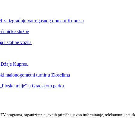
KM za izgradnju vatrogasnog doma u Kupresu
ećeničke službe
 i stotine vozila
a Džaje Kupres.
nski malonogometni turnir u Zloselima
Pivske milje“ u Gradskom parku
TV programa, organiziranje javnih priredbi, javno informiranje, telekomunikacijsk