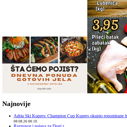
Najnovije
Adria Ski Kupres: Champion Cup Kupres okupio renomirane hr
08.08.26 08:10
Razgovor i najava za Dugi r