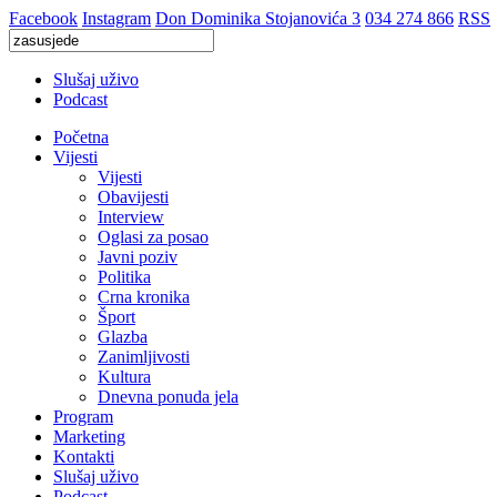
Facebook
Instagram
Don Dominika Stojanovića 3
034 274 866
RSS
Slušaj uživo
Podcast
Početna
Vijesti
Vijesti
Obavijesti
Interview
Oglasi za posao
Javni poziv
Politika
Crna kronika
Šport
Glazba
Zanimljivosti
Kultura
Dnevna ponuda jela
Program
Marketing
Kontakti
Slušaj uživo
Podcast