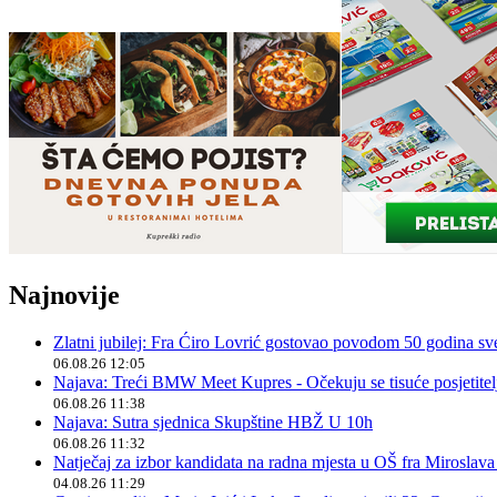
Najnovije
Zlatni jubilej: Fra Ćiro Lovrić gostovao povodom 50 godina sv
06.08.26 12:05
Najava: Treći BMW Meet Kupres - Očekuju se tisuće posjetitelja
06.08.26 11:38
Najava: Sutra sjednica Skupštine HBŽ U 10h
06.08.26 11:32
Natječaj za izbor kandidata na radna mjesta u OŠ fra Miroslav
04.08.26 11:29