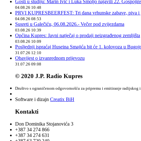
Gosti u studiju: Marin Ivić i Luka Smoljo najavili 22. Gospoji
04.08.26 10:48
PRVI KUPRESBEERFEST: Tri dana vrhunske zabave, piva i „
04.08.26 08:53
Susreti u Galečiću, 06.08.2026.- Večer pod zvijezdama
03.08.26 10:39
Općina Kupres: Javni natječaj o prodaji neizgrađenog zemljišta
03.08.26 10:09
Posljednji ispraćaj Huseina Smajića bit će 1. kolovoza u Bugoj
31.07.26 12:10
Obavijest o izvanrednom prijevozu
31.07.26 09:08
© 2020 J.P. Radio Kupres
Društvo s ograničenom odgovornošću za pripremu i emitiranje radijskog i 
Software i dizajn
Creatix BiH
Kontakti
Don Dominika Stojanovića 3
+387 34 274 866
+387 34 274 631
+387 63 720 240