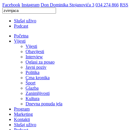
Facebook
Instagram
Don Dominika Stojanovića 3
034 274 866
RSS
Slušaj uživo
Podcast
Početna
Vijesti
Vijesti
Obavijesti
Interview
Oglasi za posao
Javni poziv
Politika
Crna kronika
Šport
Glazba
Zanimljivosti
Kultura
Dnevna ponuda jela
Program
Marketing
Kontakti
Slušaj uživo
Podcast