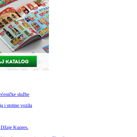
ećeničke službe
 i stotine vozila
a Džaje Kupres.