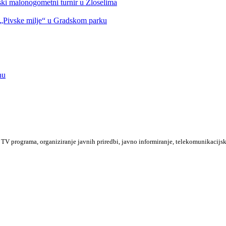
nski malonogometni turnir u Zloselima
Pivske milje“ u Gradskom parku
nu
TV programa, organiziranje javnih priredbi, javno informiranje, telekomunikacijsk