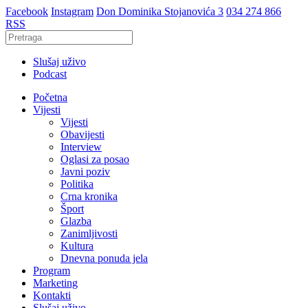
Facebook
Instagram
Don Dominika Stojanovića 3
034 274 866
RSS
Slušaj uživo
Podcast
Početna
Vijesti
Vijesti
Obavijesti
Interview
Oglasi za posao
Javni poziv
Politika
Crna kronika
Šport
Glazba
Zanimljivosti
Kultura
Dnevna ponuda jela
Program
Marketing
Kontakti
Slušaj uživo