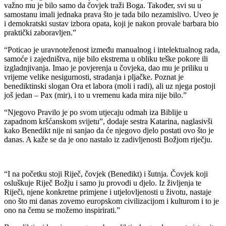
važno mu je bilo samo da čovjek traži Boga. Također, svi su u
samostanu imali jednaka prava što je tada bilo nezamislivo. Uveo je
i demokratski sustav izbora opata, koji je nakon provale barbara bio
praktički zaboravljen.”
“Poticao je uravnoteženost između manualnog i intelektualnog rada,
samoće i zajedništva, nije bilo ekstrema u obliku teške pokore ili
izgladnjivanja. Imao je povjerenja u čovjeka, dao mu je priliku u
vrijeme velike nesigurnosti, stradanja i pljačke. Poznat je
benediktinski slogan Ora et labora (moli i radi), ali uz njega postoji
još jedan – Pax (mir), i to u vremenu kada mira nije bilo.”
“Njegovo Pravilo je po svom utjecaju odmah iza Biblije u
zapadnom kršćanskom svijetu”, dodaje sestra Katarina, naglasivši
kako Benedikt nije ni sanjao da će njegovo djelo postati ovo što je
danas. A kaže se da je ono nastalo iz zadivljenosti Božjom riječju.
“I na početku stoji Riječ, čovjek (Benedikt) i šutnja. Čovjek koji
osluškuje Riječ Božju i samo ju provodi u djelo. Iz življenja te
Riječi, njene konkretne primjene i utjelovljenosti u životu, nastaje
ono što mi danas zovemo europskom civilizacijom i kulturom i to je
ono na čemu se možemo inspirirati.”