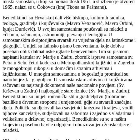
muški samostan, u koji su monasi došli 1961. a službeno je otvoren
1965. nalazi se u Ćokovcu (kraj Tkona na Pašmanu).
Benediktinci su Hrvatskoj dali više biskupa, kulturnih radnika,
teologa, graditelja i književnika (Mavro Vetranović, Mavro Orbini,
Ignjat Đurđević). U svojim samostanima poučavali su mladež u
»čitanju, računanju, astronomiji, pjevanju i teologiji«. U
samostanskim skriptorijima stvarali su vrijedna djela na latinskome i
glagoljici. Unijeli su latinsko pismo beneventanu, koje dobiva
poseban oblik dalmatinske uglaste beneventane. Tim su pismom
napisani kartular sv. Marije u Zadru, zbornik isprava samostana sv.
Petra u Selu, četiri kodeksa u Metropolitanskoj knjižnici u Zagrebu
te mnogobrojni rukopisi u domaćim i stranim arhivima i
knjižnicama. U mnogim samostanima u bogoslužju promicali su
narodni jezik i glagoljicu. U samostanskim arhivima i knjižnicama
sačuvani su najstariji dokumenti naše nacionalne povijesti (Sv.
Krševan u Zadru) i najbogatije stare riznice (Sv. Marija u Zadru).
Benediktinci su unijeli romanički stil u graditeljstvu (trobrodne
bazilike s drvenim stropom) i umjetnosti, gdje su stvarali značajna
djela. Politički su djelovali kao savjetnici knezova i kraljeva, vodili
njihove kancelarije, sudjelovali na saborima i zajedno s vladarima i
velikašima u državnoj organizaciji. Benediktinke su se u našim
krajevima posebno bavile odgojem i obrazovanjem ženske djece i
mladeži.