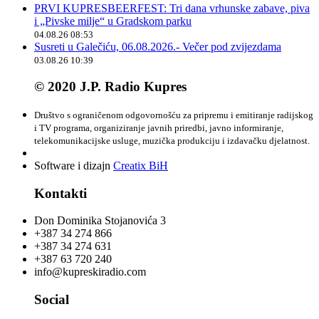
PRVI KUPRESBEERFEST: Tri dana vrhunske zabave, piva
i „Pivske milje“ u Gradskom parku
04.08.26 08:53
Susreti u Galečiću, 06.08.2026.- Večer pod zvijezdama
03.08.26 10:39
© 2020 J.P. Radio Kupres
Društvo s ograničenom odgovornošću za pripremu i emitiranje radijskog
i TV programa, organiziranje javnih priredbi, javno informiranje,
telekomunikacijske usluge, muzička produkciju i izdavačku djelatnost.
Software i dizajn
Creatix BiH
Kontakti
Don Dominika Stojanovića 3
+387 34 274 866
+387 34 274 631
+387 63 720 240
info@kupreskiradio.com
Social