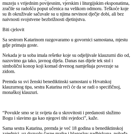
muzeju s vrijednim povijesnim, vjerskim i liturgijskim eksponatima,
zračile su radošću poput učenica na velikom odmoru. Teškoće koje
su ih okruživale sačuvale su u njima nevinost dječje dobi, ali bez
naivnosti svojstvene bezbrižnosti djetinjstva.
Biti cjelovit
Sa sestrom Katarinom razgovaramo u govornici samostana, mjestu
gdje primaju goste.
Nekada je ta soba imala rešetke koje su odjeljivale klauzurni dio od,
nazovimo ga tako, javnog dijela. Danas nas dijele tek stol i
simbolični konop koji komad drvenog namještaja povezuje sa
zidom.
Premda su svi ženski benediktinski samostani u Hrvatskoj
klauzurnog tipa, sestra Katarina reći će da se radi o specifičnoj,
monaškoj klauzuri.
“Povukle smo se iz svijeta da u skrovitosti i predanosti služimo
Bogu i slavimo ga kao njegovi tihi svjedoci”, kaže.
Sama sestra Katarina, premda je već 18 godina u benediktinskoj
zajednici, uz dozvolu časne majke i blagoslov nadbiskupa, pohađa