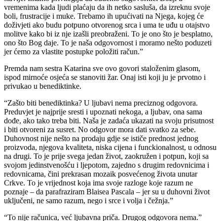
vremenima kada ljudi plaćaju da ih netko sasluša, da izreknu svoje
boli, frustracije i muke. Trebamo ih upućivati na Njega, kojeg će
doživjeti ako budu potpuno otvorenog srca i uma te uđu u otajstvo
molitve kako bi iz nje izašli preobraženi. To je ono što je besplatno,
ono što Bog daje. To je naša odgovornost i moramo nešto poduzeti
jer ćemo za vlastite postupke položiti račun.”
Premda nam sestra Katarina sve ovo govori staloženim glasom,
ispod mirnoće osjeća se stanoviti žar. Onaj isti koji ju je prvotno i
privukao u benediktinke.
“Zašto biti benediktinka? U ljubavi nema preciznog odgovora.
Preduvjet je najprije sresti i upoznati nekoga, a ljubav, ona sama
dođe, ako tako treba biti. Naša je zadaća ukazati na svoju prisutnost
i biti otvoreni za susret. No odgovor mora dati svatko za sebe.
Duhovnost nije nešto na prodaju gdje se ističe prednost jednog
proizvoda, njegova kvaliteta, niska cijena i funckionalnost, u odnosu
na drugi. To je prije svega jedan život, zaokružen i potpun, koji sa
svojom jedinstvenošću i ljepotom, zajedno s drugim redovnicima i
redovnicama, čini prekrasan mozaik posvećenog života unutar
Crkve. To je vrijednost koja ima svoje razloge koje razum ne
poznaje – da parafraziram Blaisea Pascala – jer su u duhovni život
uključeni, ne samo razum, nego i srce i volja i čežnja.”
“To nije računica, već ljubavna priča. Drugog odgovora nema.”