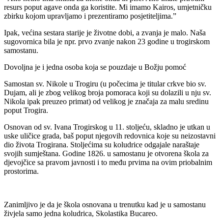
resurs poput agave onda ga koristite. Mi imamo Kairos, umjetničku
zbirku kojom upravljamo i prezentiramo posjetiteljima.”
Ipak, većina sestara starije je životne dobi, a zvanja je malo. Naša
sugovornica bila je npr. prvo zvanje nakon 23 godine u trogirskom
samostanu.
Dovoljna je i jedna osoba koja se pouzdaje u Božju pomoć
Samostan sv. Nikole u Trogiru (u počecima je titular crkve bio sv.
Dujam, ali je zbog velikog broja pomoraca koji su dolazili u nju sv.
Nikola ipak preuzeo primat) od velikog je značaja za malu sredinu
poput Trogira.
Osnovan od sv. Ivana Trogirskog u 11. stoljeću, skladno je utkan u
uske uličice grada, baš poput njegovih redovnica koje su neizostavni
dio života Trogirana. Stoljećima su koludrice odgajale naraštaje
svojih sumještana. Godine 1826. u samostanu je otvorena škola za
djevojčice sa pravom javnosti i to među prvima na ovim priobalnim
prostorima.
Zanimljivo je da je škola osnovana u trenutku kad je u samostanu
živjela samo jedna koludrica, Skolastika Bucareo.