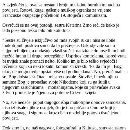
A svjedočio je ovaj samostan i brojnim uistinu burnim trenucima
povijesti. Ratovi, kuge, gašenje muškog ogranka za vrijeme
Francuske okupacije početkom 19. stoljeća i komunizam.
Osvrćući se na ovaj potonji, sestra Katarina Zrno reći će kako je
tada posebno teško bilo biti koludrica.
“Sestre su živjele isključivo od rada svojih ruku i nisu se libile
mukotrpnih poslova samo da bi preživjele. Oskudjevale su i u
najpotrebnijem, a ondašnje vlasti su čak nadzirale donose li im ljudi
možda hranu ili druge potrepštine. Usprkos kontrolama, ispred vrata
bi uvijek znale pronaći nešto. Koliko im je bilo teško svjedoči i
rečenica koju su neki lokalni komunisti izrekli: ‘Pa da im je i Bog
otac, ne mogu ovdje opstati više od godine dana’. No, preračunali su
se. Bog doista jest Otac i mi smo opstale. Štoviše, i među njima
samima Bog je pronašao svoje Nikodeme koji su ga štitili u
njegovim zaručnicama – monahinjama, koje su prihvaćale svaku
žrtvu i prinosile je Njemu za potrebe Crkve i svijeta.”
No, sve nedaće, poput dugogodišnja mukotrpne obnove samostana,
nisu izbrisale njihov osmjeh, što je tiho pričao o Onome koji je
njihova snaga i sigurnost kroz cijelo razdoblje gotovo tisućljetne
povijesti.
Dok smo ih, na naš nagovor, fotografirali u Kairosu, samostanskom