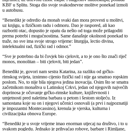
KBF u Splitu. Stoga dio svoje svakodnevne molitve ponekad izmoli
u autobusu.
“Benedikt je odredio da monah svaki dan mora provesti u molitvi,
uz knjigu, u fizičkom radu i odmoru. Dao je raspored, ali kao
razboriti otac, dopustio je opatu da nešto od toga može prilagoditi
prema potrebi i mogućnostima. Same današnje okolnosti ponekad to
traže, no sve ima svoje strogo vrijeme: liturgija, lectio divina,
intelektualni rad, fizički rad i odmor.”
“Sve je potrebno da bi čovjek bio cjelovit, a to je ono što znači riječ
monos, monolitan – biti cjelovit, biti jedan”.
Benedikt je, govori nam sestra Katarina, za razliku od grčko-
rimskog svijeta, iznimno cijenio fizički rad i nije ga smatrao ropskim
poslom. No, to nije bila njegova jedina inovacija. Osim što se smatra
začetnikom monaštva u Latinskoj Crkvi, jedan od njegovih najvećih
doprinosa je očuvanje grčko-rimske kulture, književnosti i
umjetnosti pred naletima barbara u petom i šestom stoljeću. Iz
samostana koje su on i njegovi učenici osnovali (a prvi i najpoznatiji
je impozantni Montecassino), krenula je vjerska, kulturna i
civilizacijska obnova Europe.
“Benedikt je u svoje vrijeme imao enorman utjecaj na društvo, i to u
svakom pogledu. Jednako je prihvaćao robove, barbare i Rimljane,