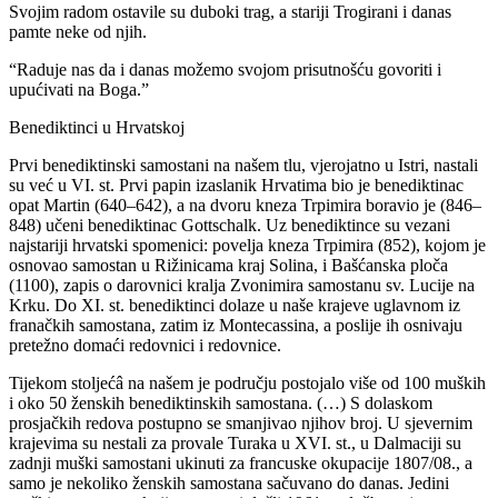
Svojim radom ostavile su duboki trag, a stariji Trogirani i danas
pamte neke od njih.
“Raduje nas da i danas možemo svojom prisutnošću govoriti i
upućivati na Boga.”
Benediktinci u Hrvatskoj
Prvi benediktinski samostani na našem tlu, vjerojatno u Istri, nastali
su već u VI. st. Prvi papin izaslanik Hrvatima bio je benediktinac
opat Martin (640–642), a na dvoru kneza Trpimira boravio je (846–
848) učeni benediktinac Gottschalk. Uz benediktince su vezani
najstariji hrvatski spomenici: povelja kneza Trpimira (852), kojom je
osnovao samostan u Rižinicama kraj Solina, i Bašćanska ploča
(1100), zapis o darovnici kralja Zvonimira samostanu sv. Lucije na
Krku. Do XI. st. benediktinci dolaze u naše krajeve uglavnom iz
franačkih samostana, zatim iz Montecassina, a poslije ih osnivaju
pretežno domaći redovnici i redovnice.
Tijekom stoljećâ na našem je području postojalo više od 100 muških
i oko 50 ženskih benediktinskih samostana. (…) S dolaskom
prosjačkih redova postupno se smanjivao njihov broj. U sjevernim
krajevima su nestali za provale Turaka u XVI. st., u Dalmaciji su
zadnji muški samostani ukinuti za francuske okupacije 1807/08., a
samo je nekoliko ženskih samostana sačuvano do danas. Jedini