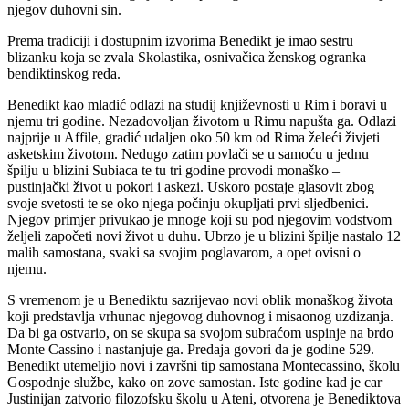
njegov duhovni sin.
Prema tradiciji i dostupnim izvorima Benedikt je imao sestru
blizanku koja se zvala Skolastika, osnivačica ženskog ogranka
bendiktinskog reda.
Benedikt kao mladić odlazi na studij književnosti u Rim i boravi u
njemu tri godine. Nezadovoljan životom u Rimu napušta ga. Odlazi
najprije u Affile, gradić udaljen oko 50 km od Rima želeći živjeti
asketskim životom. Nedugo zatim povlači se u samoću u jednu
špilju u blizini Subiaca te tu tri godine provodi monaško –
pustinjački život u pokori i askezi. Uskoro postaje glasovit zbog
svoje svetosti te se oko njega počinju okupljati prvi sljedbenici.
Njegov primjer privukao je mnoge koji su pod njegovim vodstvom
željeli započeti novi život u duhu. Ubrzo je u blizini špilje nastalo 12
malih samostana, svaki sa svojim poglavarom, a opet ovisni o
njemu.
S vremenom je u Benediktu sazrijevao novi oblik monaškog života
koji predstavlja vrhunac njegovog duhovnog i misaonog uzdizanja.
Da bi ga ostvario, on se skupa sa svojom subraćom uspinje na brdo
Monte Cassino i nastanjuje ga. Predaja govori da je godine 529.
Benedikt utemeljio novi i završni tip samostana Montecassino, školu
Gospodnje službe, kako on zove samostan. Iste godine kad je car
Justinijan zatvorio filozofsku školu u Ateni, otvorena je Benediktova