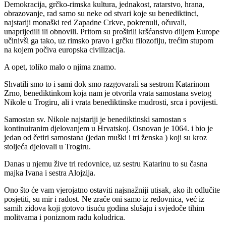
Demokracija, grčko-rimska kultura, jednakost, ratarstvo, hrana,
obrazovanje, rad samo su neke od stvari koje su benediktinci,
najstariji monaški red Zapadne Crkve, pokrenuli, očuvali,
unaprijedili ili obnovili. Pritom su proširili kršćanstvo diljem Europe
učinivši ga tako, uz rimsko pravo i grčku filozofiju, trećim stupom
na kojem počiva europska civilizacija.
A opet, toliko malo o njima znamo.
Shvatili smo to i sami dok smo razgovarali sa sestrom Katarinom
Zrno, benediktinkom koja nam je otvorila vrata samostana svetog
Nikole u Trogiru, ali i vrata benediktinske mudrosti, srca i povijesti.
Samostan sv. Nikole najstariji je benediktinski samostan s
kontinuiranim djelovanjem u Hrvatskoj. Osnovan je 1064. i bio je
jedan od četiri samostana (jedan muški i tri ženska ) koji su kroz
stoljeća djelovali u Trogiru.
Danas u njemu žive tri redovnice, uz sestru Katarinu to su časna
majka Ivana i sestra Alojzija.
Ono što će vam vjerojatno ostaviti najsnažniji utisak, ako ih odlučite
posjetiti, su mir i radost. Ne zrače oni samo iz redovnica, već iz
samih zidova koji gotovo tisuću godina slušaju i svjedoče tihim
molitvama i poniznom radu koludrica.