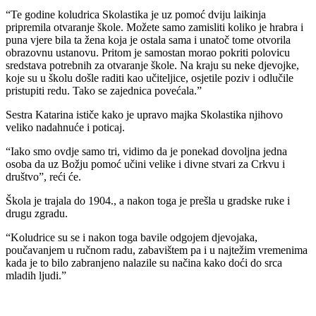
“Te godine koludrica Skolastika je uz pomoć dviju laikinja
pripremila otvaranje škole. Možete samo zamisliti koliko je hrabra i
puna vjere bila ta žena koja je ostala sama i unatoč tome otvorila
obrazovnu ustanovu. Pritom je samostan morao pokriti polovicu
sredstava potrebnih za otvaranje škole. Na kraju su neke djevojke,
koje su u školu došle raditi kao učiteljice, osjetile poziv i odlučile
pristupiti redu. Tako se zajednica povećala.”
Sestra Katarina ističe kako je upravo majka Skolastika njihovo
veliko nadahnuće i poticaj.
“Iako smo ovdje samo tri, vidimo da je ponekad dovoljna jedna
osoba da uz Božju pomoć učini velike i divne stvari za Crkvu i
društvo”, reći će.
Škola je trajala do 1904., a nakon toga je prešla u gradske ruke i
drugu zgradu.
“Koludrice su se i nakon toga bavile odgojem djevojaka,
poučavanjem u ručnom radu, zabavištem pa i u najtežim vremenima
kada je to bilo zabranjeno nalazile su načina kako doći do srca
mladih ljudi.”