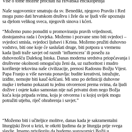
Više o tome možete pročitati na Hrvatska enciklopedija
Naše sugovornice smatraju da sv. Benedikt, njegovo Pravilo i Red
mogu puno dati hrvatskom društvu i žele da se ljudi više upoznaju
sa djelom velikog sveca, njegovih sinova i kćeri.
“Možemo puno ponuditi u promoviranju pravih vrijednosti,
dostojanstva rada i čovjeka. Možemo i pozvane smo biti svjedoci –
svjedoci smisla, svjedoci ljubavi i Krista. Možemo pružiti duhovno
vodstvo, biti one koje će saslušati druge, biti potpora u vremenu
kada ljudi traže savjet od raznih ‘influencera’ ili posežu za
duhovnošću Dalekog Istoka. Danas moderna sredstva priopćavanja i
društvene okolnosti omogućuju ženi da, uz razboritost i mudro
korištenje tekovina naše civilizacije, prenosi Radosnu Božju Vijest.
Papa Franjo u više navrata ponavlja: budite kreativni, istražujte,
iziđite, nemojte biti kauč-kršćani. Mi smo po definiciji duhovne
majke i trebamo pokazati tu jednu otvorenost prema svima, da ljudi
dožive i osjete kako samostan nije naš privatni dom nego Božja
kuća koja pripada svima, koja je otvorena i u kojoj uvijek mogu
potražiti utjehu, riječ ohrabrenja i savjet.”
“Možemo biti i učiteljice molitve, danas kada je sakramentalni
liturgijski život u krizi, te otkriti ljudima da je liturgija prije svega
slavlje. Imamo privilegiju da budemo sugovornici Božji u