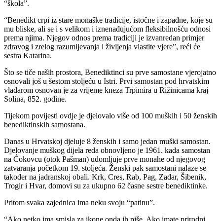
“škola”.
“Benedikt crpi iz stare monaške tradicije, istočne i zapadne, koje su
mu bliske, ali se i s velikom i iznenađujućom fleksibilnošću odnosi
prema njima. Njegov odnos prema tradiciji je izvanredan primjer
zdravog i zrelog razumijevanja i življenja vlastite vjere”, reći će
sestra Katarina.
Što se tiče naših prostora, Benediktinci su prve samostane vjerojatno
osnovali još u šestom stoljeću u Istri. Prvi samostan pod hrvatskim
vladarom osnovan je za vrijeme kneza Trpimira u Rižinicama kraj
Solina, 852. godine.
Tijekom povijesti ovdje je djelovalo više od 100 muških i 50 ženskih
benediktinskih samostana.
Danas u Hrvatskoj djeluje 8 ženskih i samo jedan muški samostan.
Djelovanje muškog dijela reda obnovljeno je 1961. kada samostan
na Ćokovcu (otok Pašman) udomljuje prve monahe od njegovog
zatvaranja početkom 19. stoljeća. Ženski pak samostani nalaze se
također na jadranskoj obali. Krk, Cres, Rab, Pag, Zadar, Šibenik,
Trogir i Hvar, domovi su za ukupno 62 časne sestre benediktinke.
Pritom svaka zajednica ima neku svoju “patinu”.
“Ako netko ima smisla za ikone onda ih piše. Ako imate prirodni