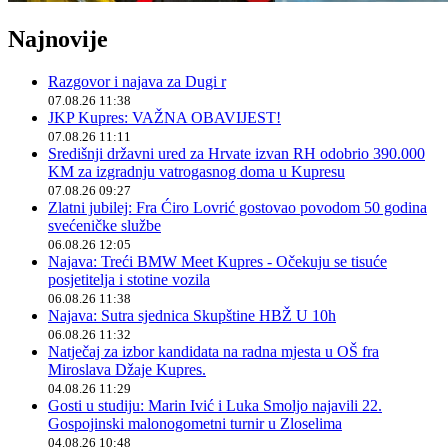
Najnovije
Razgovor i najava za Dugi r
07.08.26 11:38
JKP Kupres: VAŽNA OBAVIJEST!
07.08.26 11:11
Središnji državni ured za Hrvate izvan RH odobrio 390.000
KM za izgradnju vatrogasnog doma u Kupresu
07.08.26 09:27
Zlatni jubilej: Fra Ćiro Lovrić gostovao povodom 50 godina
svećeničke službe
06.08.26 12:05
Najava: Treći BMW Meet Kupres - Očekuju se tisuće
posjetitelja i stotine vozila
06.08.26 11:38
Najava: Sutra sjednica Skupštine HBŽ U 10h
06.08.26 11:32
Natječaj za izbor kandidata na radna mjesta u OŠ fra
Miroslava Džaje Kupres.
04.08.26 11:29
Gosti u studiju: Marin Ivić i Luka Smoljo najavili 22.
Gospojinski malonogometni turnir u Zloselima
04.08.26 10:48