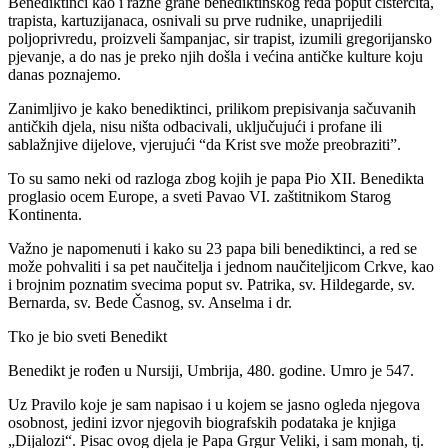
Benediktinci kao i razne grane benediktinskog reda poput cistercita,
trapista, kartuzijanaca, osnivali su prve rudnike, unaprijedili
poljoprivredu, proizveli šampanjac, sir trapist, izumili gregorijansko
pjevanje, a do nas je preko njih došla i većina antičke kulture koju
danas poznajemo.
Zanimljivo je kako benediktinci, prilikom prepisivanja sačuvanih
antičkih djela, nisu ništa odbacivali, uključujući i profane ili
sablažnjive dijelove, vjerujući “da Krist sve može preobraziti”.
To su samo neki od razloga zbog kojih je papa Pio XII. Benedikta
proglasio ocem Europe, a sveti Pavao VI. zaštitnikom Starog
Kontinenta.
Važno je napomenuti i kako su 23 papa bili benediktinci, a red se
može pohvaliti i sa pet naučitelja i jednom naučiteljicom Crkve, kao
i brojnim poznatim svecima poput sv. Patrika, sv. Hildegarde, sv.
Bernarda, sv. Bede Časnog, sv. Anselma i dr.
Tko je bio sveti Benedikt
Benedikt je rođen u Nursiji, Umbrija, 480. godine. Umro je 547.
Uz Pravilo koje je sam napisao i u kojem se jasno ogleda njegova
osobnost, jedini izvor njegovih biografskih podataka je knjiga
„Dijalozi“. Pisac ovog djela je Papa Grgur Veliki, i sam monah, tj.