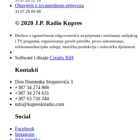
31.07.26 12:10
Obavijest o izvanrednom prijevozu
31.07.26 09:08
© 2020 J.P. Radio Kupres
Društvo s ograničenom odgovornošću za pripremu i emitiranje radijskog
i TV programa, organiziranje javnih priredbi, javno informiranje,
telekomunikacijske usluge, muzička produkciju i izdavačku djelatnost.
Software i dizajn
Creatix BiH
Kontakti
Don Dominika Stojanovića 3
+387 34 274 866
+387 34 274 631
+387 63 720 240
info@kupreskiradio.com
Social
Facebook
Instagram
RSS bilješke