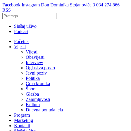
Facebook
Instagram
Don Dominika Stojanovića 3
034 274 866
RSS
Slušaj uživo
Podcast
Početna
Vijesti
Vijesti
Obavijesti
Interview
Oglasi za posao
Javni poziv
Politika
Crna kronika
Šport
Glazba
Zanimljivosti
Kultura
Dnevna ponuda jela
Program
Marketing
Kontakti
Slušaj uživo