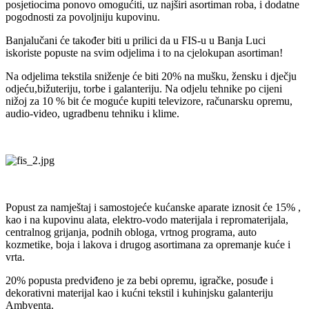
posjetiocima ponovo omogućiti, uz najširi asortiman roba, i dodatne
pogodnosti za povoljniju kupovinu.
Banjalučani će također biti u prilici da u FIS-u u Banja Luci
iskoriste popuste na svim odjelima i to na cjelokupan asortiman!
Na odjelima tekstila sniženje će biti 20% na mušku, žensku i dječju
odjeću,bižuteriju, torbe i galanteriju. Na odjelu tehnike po cijeni
nižoj za 10 % bit će moguće kupiti televizore, računarsku opremu,
audio-video, ugradbenu tehniku i klime.
Popust za namještaj i samostojeće kućanske aparate iznosit će 15% ,
kao i na kupovinu alata, elektro-vodo materijala i repromaterijala,
centralnog grijanja, podnih obloga, vrtnog programa, auto
kozmetike, boja i lakova i drugog asortimana za opremanje kuće i
vrta.
20% popusta predviđeno je za bebi opremu, igračke, posuđe i
dekorativni materijal kao i kućni tekstil i kuhinjsku galanteriju
Ambyenta.