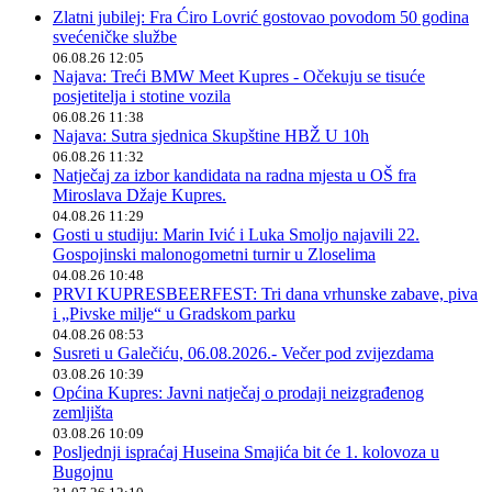
Zlatni jubilej: Fra Ćiro Lovrić gostovao povodom 50 godina
svećeničke službe
06.08.26 12:05
Najava: Treći BMW Meet Kupres - Očekuju se tisuće
posjetitelja i stotine vozila
06.08.26 11:38
Najava: Sutra sjednica Skupštine HBŽ U 10h
06.08.26 11:32
Natječaj za izbor kandidata na radna mjesta u OŠ fra
Miroslava Džaje Kupres.
04.08.26 11:29
Gosti u studiju: Marin Ivić i Luka Smoljo najavili 22.
Gospojinski malonogometni turnir u Zloselima
04.08.26 10:48
PRVI KUPRESBEERFEST: Tri dana vrhunske zabave, piva
i „Pivske milje“ u Gradskom parku
04.08.26 08:53
Susreti u Galečiću, 06.08.2026.- Večer pod zvijezdama
03.08.26 10:39
Općina Kupres: Javni natječaj o prodaji neizgrađenog
zemljišta
03.08.26 10:09
Posljednji ispraćaj Huseina Smajića bit će 1. kolovoza u
Bugojnu