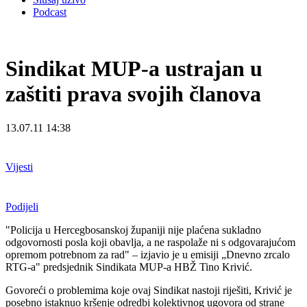
Podcast
Sindikat MUP-a ustrajan u
zaštiti prava svojih članova
13.07.11 14:38
Vijesti
Podijeli
"Policija u Hercegbosanskoj županiji nije plaćena sukladno
odgovornosti posla koji obavlja, a ne raspolaže ni s odgovarajućom
opremom potrebnom za rad" – izjavio je u emisiji „Dnevno zrcalo
RTG-a" predsjednik Sindikata MUP-a HBŽ Tino Krivić.
Govoreći o problemima koje ovaj Sindikat nastoji riješiti, Krivić je
posebno istaknuo kršenje odredbi kolektivnog ugovora od strane