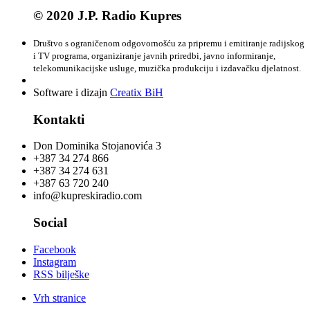
© 2020 J.P. Radio Kupres
Društvo s ograničenom odgovornošću za pripremu i emitiranje radijskog
i TV programa, organiziranje javnih priredbi, javno informiranje,
telekomunikacijske usluge, muzička produkciju i izdavačku djelatnost.
Software i dizajn
Creatix BiH
Kontakti
Don Dominika Stojanovića 3
+387 34 274 866
+387 34 274 631
+387 63 720 240
info@kupreskiradio.com
Social
Facebook
Instagram
RSS bilješke
Vrh stranice