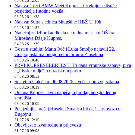
06.08.26 12:05
Najava: Treći BMW Meet Kupres - Očekuju se tisuće
posjetitelja i stotine vozila
06.08.26 11:38
Najava: Sutra sjednica Skupštine HBŽ U 10h
06.08.26 11:32
Natječaj za izbor kandidata na radna mjesta u OŠ fra
Miroslava Džaje Kupres.
04.08.26 11:29
Gosti u studiju: Marin Ivić i Luka Smoljo najavili 22.
Gospojinski malonogometni turnir u Zloselima
04.08.26 10:48
PRVI KUPRESBEERFEST: Tri dana vrhunske zabave, piva
i „Pivske milje“ u Gradskom parku
04.08.26 08:53
Susreti u Galečiću, 06.08.2026.- Večer pod zvijezdama
03.08.26 10:39
Općina Kupres: Javni natječaj o prodaji neizgrađenog
zemljišta
03.08.26 10:09
Posljednji ispraćaj Huseina Smajića bit će 1. kolovoza u
Bugojnu
31.07.26 12:10
Obavijest o izvanrednom prijevozu
31.07.26 09:08