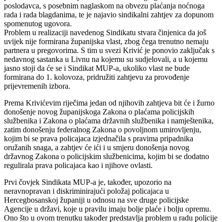
poslodavca, s posebnim naglaskom na obvezu plaćanja noćnoga
rada i rada blagdanima, te je najavio sindikalni zahtjev za dopunom
spomenutog ugovora.
Problem u realizaciji navedenog Sindikatu stvara činjenica da još
uvijek nije formirana županijska vlast, zbog čega trenutno nemaju
partnera u pregovorima. S tim u svezi Krivić je ponovio zaključak s
nedavnog sastanka u Livnu na kojemu su sudjelovali, a u kojemu
jasno stoji da će se i Sindikat MUP-a, ukoliko vlast ne bude
formirana do 1. kolovoza, pridružiti zahtjevu za provođenje
prijevremenih izbora.
Prema Krivićevim riječima jedan od njihovih zahtjeva bit će i žurno
donošenje novog županijskoga Zakona o plaćama policijskih
službenika i Zakona o plaćama državnih službenika i namještenika,
zatim donošenju federalnog Zakona o povoljnom umirovljenju,
kojim bi se prava policajaca izjednačila s pravima pripadnika
oružanih snaga, a zahtjev će ići i u smjeru donošenja novog
državnog Zakona o policijskim službenicima, kojim bi se dodatno
regulirala prava policajaca kao i njihove ovlasti.
Prvi čovjek Sindikata MUP-a je, također, upozorio na
neravnopravan i diskriminirajući položaj policajaca u
Hercegbosanskoj županiji u odnosu na sve druge policijske
Agencije u državi, koje u pravilu imaju bolje plaće i bolju opremu.
Ono što u ovom trenutku također predstavlja problem u radu policije