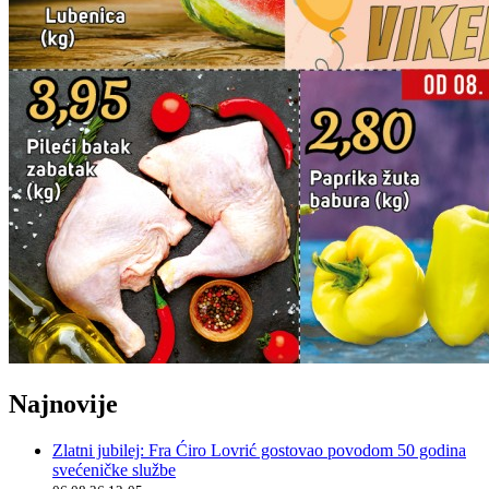
Najnovije
Zlatni jubilej: Fra Ćiro Lovrić gostovao povodom 50 godina
svećeničke službe