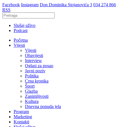
Facebook
Instagram
Don Dominika Stojanovića 3
034 274 866
RSS
Slušaj uživo
Podcast
Početna
Vijesti
Vijesti
Obavijesti
Interview
Oglasi za posao
Javni poziv
Politika
Crna kronika
Šport
Glazba
Zanimljivosti
Kultura
Dnevna ponuda jela
Program
Marketing
Kontakti
Slušaj uživo