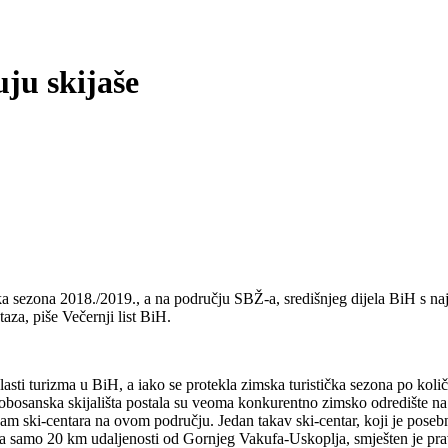
ju skijaše
 sezona 2018./2019., a na području SBŽ-a, središnjeg dijela BiH s najv
aza, piše Večernji list BiH.
sti turizma u BiH, a iako se protekla zimska turistička sezona po količin
obosanska skijališta postala su veoma konkurentno zimsko odredište na b
am ski-centara na ovom području. Jedan takav ski-centar, koji je posebn
 samo 20 km udaljenosti od Gornjeg Vakufa-Uskoplja, smješten je pravi 