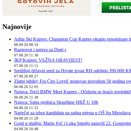
Najnovije
Adria Ski Kupres: Champion Cup Kupres okupio renomirane hr
08.08.26 08:10
Razgovor i najava za Dugi r
07.08.26 11:38
JKP Kupres: VAŽNA OBAVIJEST!
07.08.26 11:11
Središnji državni ured za Hrvate izvan RH odobrio 390.000 
07.08.26 09:27
Zlatni jubilej: Fra Ćiro Lovrić gostovao povodom 50 godina sv
06.08.26 12:05
Najava: Treći BMW Meet Kupres - Očekuju se tisuće posjetitelja
06.08.26 11:38
Najava: Sutra sjednica Skupštine HBŽ U 10h
06.08.26 11:32
Natječaj za izbor kandidata na radna mjesta u OŠ fra Miroslav
04.08.26 11:29
Gosti u studiju: Marin Ivić i Luka Smoljo najavili 22. Gospoji
04.08.26 10:48