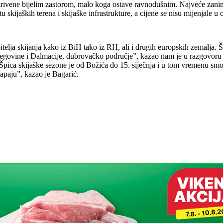
ekrivene bijelim zastorom, malo koga ostave ravnodušnim. Najveće zani
 skijaških terena i skijaške infrastrukture, a cijene se nisu mijenjale u
telja skijanja kako iz BiH tako iz RH, ali i drugih europskih zemalja. Što
rcegovine i Dalmacije, dubrovačko područje”, kazao nam je u razgovoru I
 “Špica skijaške sezone je od Božića do 15. siječnja i u tom vremenu sm
apaju”, kazao je Bagarić.