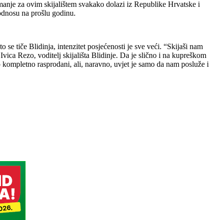
manje za ovim skijalištem svakako dolazi iz Republike Hrvatske i
 odnosu na prošlu godinu.
 se tiče Blidinja, intenzitet posjećenosti je sve veći. “Skijaši nam
vica Rezo, voditelj skijališta Blidinje. Da je slično i na kupreškom
o kompletno rasprodani, ali, naravno, uvjet je samo da nam posluže i