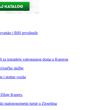
vatske i BiH prvoligaše
KM za izgradnju vatrogasnog doma u Kupresu
ećeničke službe
 i stotine vozila
a Džaje Kupres.
nski malonogometni turnir u Zloselima