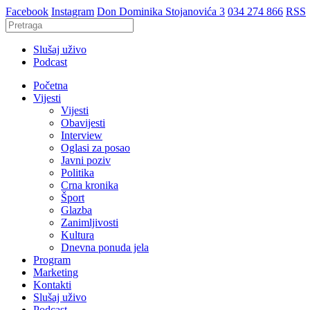
Facebook
Instagram
Don Dominika Stojanovića 3
034 274 866
RSS
Slušaj uživo
Podcast
Početna
Vijesti
Vijesti
Obavijesti
Interview
Oglasi za posao
Javni poziv
Politika
Crna kronika
Šport
Glazba
Zanimljivosti
Kultura
Dnevna ponuda jela
Program
Marketing
Kontakti
Slušaj uživo
Podcast