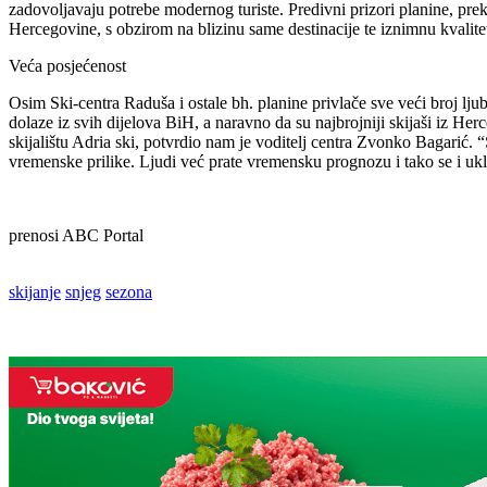
zadovoljavaju potrebe modernog turiste. Predivni prizori planine, pr
Hercegovine, s obzirom na blizinu same destinacije te iznimnu kvalitetu
Veća posjećenost
Osim Ski-centra Raduša i ostale bh. planine privlače sve veći broj ljubi
dolaze iz svih dijelova BiH, a naravno da su najbrojniji skijaši iz He
skijalištu Adria ski, potvrdio nam je voditelj centra Zvonko Bagarić.
vremenske prilike. Ljudi već prate vremensku prognozu i tako se i ukl
prenosi ABC Portal
skijanje
snjeg
sezona