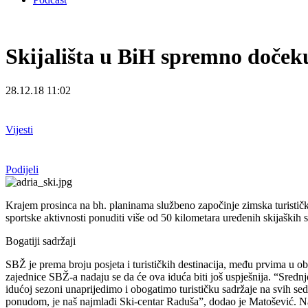
Skijališta u BiH spremno dočeku
28.12.18 11:02
Vijesti
Podijeli
Krajem prosinca na bh. planinama službeno započinje zimska turistička
sportske aktivnosti ponuditi više od 50 kilometara uređenih skijaških st
Bogatiji sadržaji
SBŽ je prema broju posjeta i turističkih destinacija, među prvima u obla
zajednice SBŽ-a nadaju se da će ova iduća biti još uspješnija. “Srednj
idućoj sezoni unaprijedimo i obogatimo turističku sadržaje na svih sed
ponudom, je naš najmlađi Ski-centar Raduša”, dodao je Matošević. Na