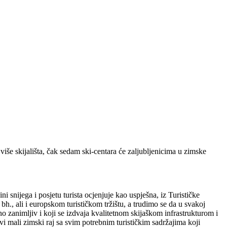
iše skijališta, čak sedam ski-centara će zaljubljenicima u zimske
i snijega i posjetu turista ocjenjuje kao uspješna, iz Turističke
h., ali i europskom turističkom tržištu, a trudimo se da u svakoj
o zanimljiv i koji se izdvaja kvalitetnom skijaškom infrastrukturom i
mali zimski raj sa svim potrebnim turističkim sadržajima koji