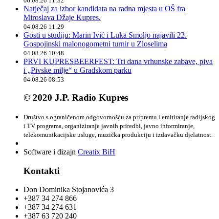
06.08.26 11:32
Natječaj za izbor kandidata na radna mjesta u OŠ fra
Miroslava Džaje Kupres.
04.08.26 11:29
Gosti u studiju: Marin Ivić i Luka Smoljo najavili 22.
Gospojinski malonogometni turnir u Zloselima
04.08.26 10:48
PRVI KUPRESBEERFEST: Tri dana vrhunske zabave, piva
i „Pivske milje“ u Gradskom parku
04.08.26 08:53
© 2020 J.P. Radio Kupres
Društvo s ograničenom odgovornošću za pripremu i emitiranje radijskog
i TV programa, organiziranje javnih priredbi, javno informiranje,
telekomunikacijske usluge, muzička produkciju i izdavačku djelatnost.
Software i dizajn
Creatix BiH
Kontakti
Don Dominika Stojanovića 3
+387 34 274 866
+387 34 274 631
+387 63 720 240