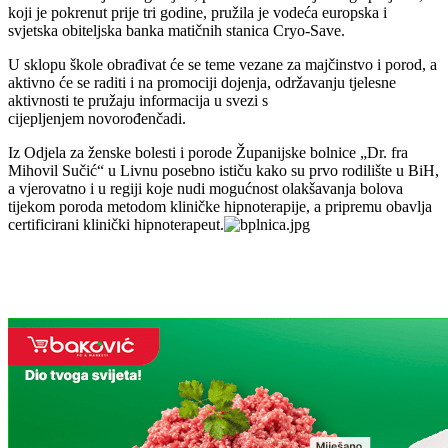
koji je pokrenut prije tri godine, pružila je vodeća europska i
svjetska obiteljska banka matičnih stanica Cryo-Save.
U sklopu škole obrađivat će se teme vezane za majčinstvo i
porod
, a
aktivno će se raditi i na promociji dojenja, održavanju tjelesne
aktivnosti te pružaju informacija u svezi s
cijepljenjem
novorođenčadi
.
Iz Odjela za ženske bolesti i
porode
Županijske bolnice „Dr. fra
Mihovil Sučić“ u Livnu posebno ističu kako su prvo
rodilište
u BiH,
a vjerovatno i u regiji koje nudi mogućnost olakšavanja bolova
tijekom
poroda
metodom kliničke hipnoterapije, a pripremu obavlja
certificirani klinički hipnoterapeut.