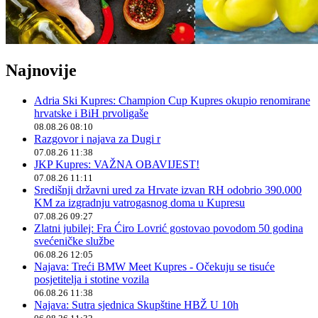
Najnovije
Adria Ski Kupres: Champion Cup Kupres okupio renomirane
hrvatske i BiH prvoligaše
08.08.26 08:10
Razgovor i najava za Dugi r
07.08.26 11:38
JKP Kupres: VAŽNA OBAVIJEST!
07.08.26 11:11
Središnji državni ured za Hrvate izvan RH odobrio 390.000
KM za izgradnju vatrogasnog doma u Kupresu
07.08.26 09:27
Zlatni jubilej: Fra Ćiro Lovrić gostovao povodom 50 godina
svećeničke službe
06.08.26 12:05
Najava: Treći BMW Meet Kupres - Očekuju se tisuće
posjetitelja i stotine vozila
06.08.26 11:38
Najava: Sutra sjednica Skupštine HBŽ U 10h