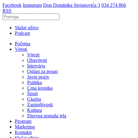
Facebook
Instagram
Don Dominika Stojanovića 3
034 274 866
RSS
Slušaj uživo
Podcast
Početna
Vijesti
Vijesti
Obavijesti
Interview
Oglasi za posao
Javni poziv
Politika
Crna kronika
Šport
Glazba
Zanimljivosti
Kultura
Dnevna ponuda jela
Program
Marketing
Kontakti
Slušaj uživo