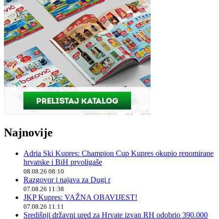
Najnovije
Adria Ski Kupres: Champion Cup Kupres okupio renomirane
hrvatske i BiH prvoligaše
08.08.26 08:10
Razgovor i najava za Dugi r
07.08.26 11:38
JKP Kupres: VAŽNA OBAVIJEST!
07.08.26 11:11
Središnji državni ured za Hrvate izvan RH odobrio 390.000