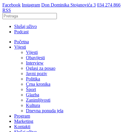
Facebook
Instagram
Don Dominika Stojanovića 3
034 274 866
RSS
Slušaj uživo
Podcast
Početna
Vijesti
Vijesti
Obavijesti
Interview
Oglasi za posao
Javni poziv
Politika
Crna kronika
Šport
Glazba
Zanimljivosti
Kultura
Dnevna ponuda jela
Program
Marketing
Kontakti
Slušaj uživo