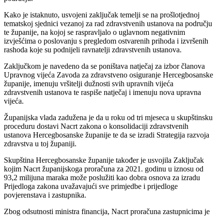
Kako je istaknuto, usvojeni zaključak temelji se na prošlotjednoj
tematskoj sjednici vezanoj za rad zdravstvenih ustanova na području
te županije, na kojoj se raspravljalo o uglavnom negativnim
izvješćima o poslovanju s pregledom ostvarenih prihoda i izvršenih
rashoda koje su podnijeli ravnatelji zdravstvenih ustanova.
Zaključkom je navedeno da se poništava natječaj za izbor članova
Upravnog vijeća Zavoda za zdravstveno osiguranje Hercegbosanske
županije, imenuju vršitelji dužnosti svih upravnih vijeća
zdravstvenih ustanova te raspiše natječaj i imenuju nova upravna
vijeća.
Županijska vlada zadužena je da u roku od tri mjeseca u skupštinsku
proceduru dostavi Nacrt zakona o konsolidaciji zdravstvenih
ustanova Hercegbosanske županije te da se izradi Strategija razvoja
zdravstva u toj županiji.
Skupština Hercegbosanske županije također je usvojila Zaključak
kojim Nacrt županijskoga proračuna za 2021. godinu u iznosu od
93,2 milijuna maraka može poslužiti kao dobra osnova za izradu
Prijedloga zakona uvažavajući sve primjedbe i prijedloge
povjerenstava i zastupnika.
Zbog odsutnosti ministra financija, Nacrt proračuna zastupnicima je