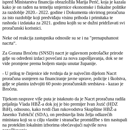
ispred Ministarstva financija obrazložila Marija Perić, koja je kazala
kako je on rađen na temelju smjernice ekonomske i fiskalne politike
za razdoblje 2020.- 2022. godine i Dokumenta okvirnog proračuna
za isto razdoblje koji predviđaju visinu prihoda i primitaka te
rashoda i izdataka za 2021. godinu kojih su se dužni pridržavati svi
proračunski korisnici.
Neke od reakcija zastupnika odnosile su se i na "prenapuhanost
nacrta“.
Za Gorana Broćetu (SNSD) nacrt je uglavnom potrošačke prirode
gdje su određeni izdaci povećani za nova zapošljavanja, dok se ne
vide promjene prema boljem stanju unutar županije.
- U prilog te činjenice ide tvrdnja da je najvećim dijelom Nacrt
proračuna usmjeren na financiranje javne uprave, policije i školstva,
gdje se planira izdvojiti 60 posto proračunskih sredstava - kazao je
Broćeta.
Tijekom rasprave više puta je istaknuto da je Nacrt proračuna radila
prijašnja Vlada HBŽ-a dok joj je bio premijer Ivan Jozić (HDZ
BiH), odnosno, kako tvrdi član rukovodstva Skupštine HBŽ-a
Jasenko Tufekčić (SDA), on predstavlja listu želja odlazećih
ministara koji su u cilju vlastite i stranačke promidžbe s tim nastupali
na proteklim lokalnim izborima obećavajući najviše nova