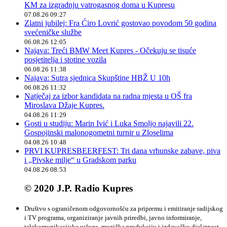
KM za izgradnju vatrogasnog doma u Kupresu
07.08.26 09:27
Zlatni jubilej: Fra Ćiro Lovrić gostovao povodom 50 godina
svećeničke službe
06.08.26 12:05
Najava: Treći BMW Meet Kupres - Očekuju se tisuće
posjetitelja i stotine vozila
06.08.26 11:38
Najava: Sutra sjednica Skupštine HBŽ U 10h
06.08.26 11:32
Natječaj za izbor kandidata na radna mjesta u OŠ fra
Miroslava Džaje Kupres.
04.08.26 11:29
Gosti u studiju: Marin Ivić i Luka Smoljo najavili 22.
Gospojinski malonogometni turnir u Zloselima
04.08.26 10:48
PRVI KUPRESBEERFEST: Tri dana vrhunske zabave, piva
i „Pivske milje“ u Gradskom parku
04.08.26 08:53
© 2020 J.P. Radio Kupres
Društvo s ograničenom odgovornošću za pripremu i emitiranje radijskog
i TV programa, organiziranje javnih priredbi, javno informiranje,
telekomunikacijske usluge, muzička produkciju i izdavačku djelatnost.