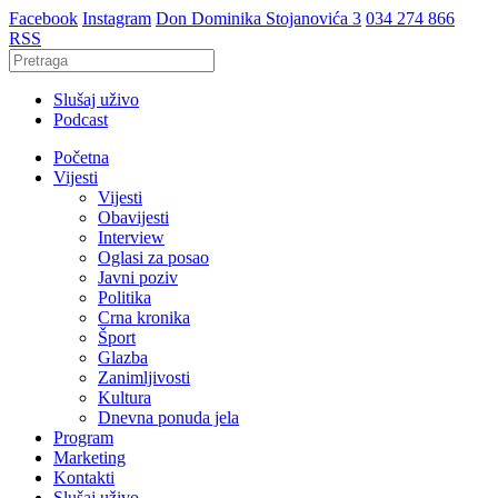
Facebook
Instagram
Don Dominika Stojanovića 3
034 274 866
RSS
Slušaj uživo
Podcast
Početna
Vijesti
Vijesti
Obavijesti
Interview
Oglasi za posao
Javni poziv
Politika
Crna kronika
Šport
Glazba
Zanimljivosti
Kultura
Dnevna ponuda jela
Program
Marketing
Kontakti
Slušaj uživo