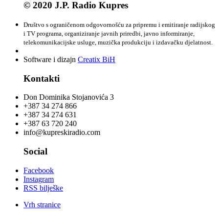
© 2020 J.P. Radio Kupres
Društvo s ograničenom odgovornošću za pripremu i emitiranje radijskog
i TV programa, organiziranje javnih priredbi, javno informiranje,
telekomunikacijske usluge, muzička produkciju i izdavačku djelatnost.
Software i dizajn
Creatix BiH
Kontakti
Don Dominika Stojanovića 3
+387 34 274 866
+387 34 274 631
+387 63 720 240
info@kupreskiradio.com
Social
Facebook
Instagram
RSS bilješke
Vrh stranice