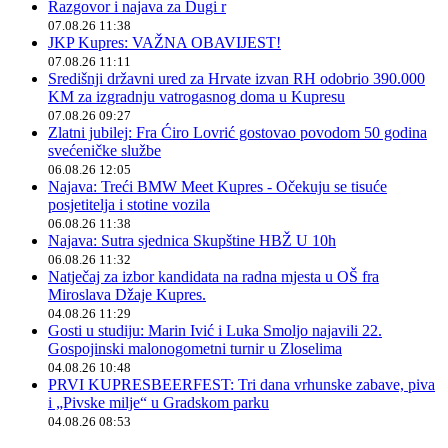
Razgovor i najava za Dugi r
07.08.26 11:38
JKP Kupres: VAŽNA OBAVIJEST!
07.08.26 11:11
Središnji državni ured za Hrvate izvan RH odobrio 390.000
KM za izgradnju vatrogasnog doma u Kupresu
07.08.26 09:27
Zlatni jubilej: Fra Ćiro Lovrić gostovao povodom 50 godina
svećeničke službe
06.08.26 12:05
Najava: Treći BMW Meet Kupres - Očekuju se tisuće
posjetitelja i stotine vozila
06.08.26 11:38
Najava: Sutra sjednica Skupštine HBŽ U 10h
06.08.26 11:32
Natječaj za izbor kandidata na radna mjesta u OŠ fra
Miroslava Džaje Kupres.
04.08.26 11:29
Gosti u studiju: Marin Ivić i Luka Smoljo najavili 22.
Gospojinski malonogometni turnir u Zloselima
04.08.26 10:48
PRVI KUPRESBEERFEST: Tri dana vrhunske zabave, piva
i „Pivske milje“ u Gradskom parku
04.08.26 08:53