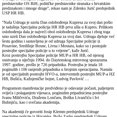
predstavnike OS BiH, političke predstavnike stranaka s hrvatskim
predznakom i mnoge druge'', rekao nam je Zdenko Jurić predsjednik
USP HR HB.
''Naša Udruga je uzela Dan oslobođenja Kupresa za svoj dan pošto
je tadašnja Specijalna policija HR HB prva ušla u Kupres. Prilikom
oslobođenja dala je najveći obol oslobođenju Kupresa i zbog toga
smo uzeli Dan oslobođenja Kupresa za svoj dan. Udruga djeluje već
šestu godinu i sastavljena je od udruga Specijalne policije iz
Posavine, Središnje Bosne, Livna i Mostara, kako su i postojale
postrojbe specijalne policije u to vrijeme'', kaže Jurić.
Kroz postrojbu Specijalne policije MUP-a HR HB, od njenog
osnivanja u siječnju 1994. do Daytonskog mirovnog sporazuma
1997. godine, prošlo je 726 pripadnika. Postrojba je imala 18
poginulih i 106 ranjenih pripadnika u brojnim operacijama. Nastala
je od specijalnih postrojbi HVO-a, interventnih postrojbi MUP-a HZ
HB, Bušića, Kažnjeničke bojne, Ludvig Pavlović …
Programom manifestacije predviđeno je odavanje počasti, paljenjem
svijeća i polaganjem vijenaca, poginulim pripadnicima postrojbe
Ivanu Miličeviću, Draženu Lončaru, Bošku Livančiću i Ivi
Bubnjiću, kao i svečana akademija.
Na akademiji će govoriti Josip Klemm predsjednik Udruge
specijalne policije iz Hrvatske, Božo Zadro predsjednik Udruge