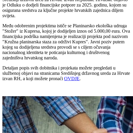
je Odluku o dodjeli financijske potpore za 2025. godinu, kojom su
osigurana sredstva za ključne projekte hrvatskih zajednica diljem
svijeta.
Među odobrenim projektima ističe se Planinarsko ekološka udruga
"Stožer" iz Kupresa, kojoj je dodijeljen iznos od 5.000,00 eura. Ova
financijska podrška namijenjena je realizaciji projekta pod nazivom
"Kružna planinarska staza za održivi Kupres".
Javni poziv putem
kojeg su dodijeljena sredstva provodi se s ciljem očuvanja
nacionalnog identiteta te poticanja kulturnog i društvenog
zajedništva hrvatskog naroda.
Detaljan popis svih dobitnika i projekata možete pregledati u
službenoj objavi na stranicama Središnjeg državnog ureda za Hrvate
izvan RH, a koji možete pronaći
OVDJE
.