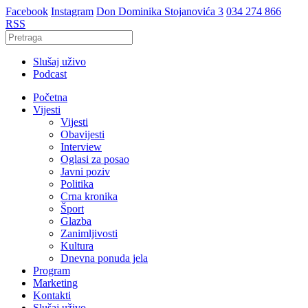
Facebook
Instagram
Don Dominika Stojanovića 3
034 274 866
RSS
Slušaj uživo
Podcast
Početna
Vijesti
Vijesti
Obavijesti
Interview
Oglasi za posao
Javni poziv
Politika
Crna kronika
Šport
Glazba
Zanimljivosti
Kultura
Dnevna ponuda jela
Program
Marketing
Kontakti
Slušaj uživo