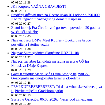
07.08.26 11:38
JKP Kupres: VAŽNA OBAVIJEST!
07.08.26 11:11
Središnji državni ured za Hrvate izvan RH odobrio 390.000
KM za izgradnju vatrogasnog doma u Kupresu
07.08.26 09:27
Zlatni jubilej: Fra Ćiro Lovrić gostovao povodom 50 godina
svećeničke službe
06.08.26 12:05
Najava: Treći BMW Meet Kupres - Očekuju se tisuće
posjetitelja i stotine vozila
06.08.26 11:38
Najava: Sutra sjednica Skupštine HBŽ U 10h
06.08.26 11:32
Natječaj za izbor kandidata na radna mjesta u OŠ fra
Miroslava Džaje Kupres.
04.08.26 11:29
Gosti u studiju: Marin Ivić i Luka Smoljo najavili 22.
Gospojinski malonogometni turnir u Zloselima
04.08.26 10:48
PRVI KUPRESBEERFEST: Tri dana vrhunske zabave, piva
i „Pivske milje“ u Gradskom parku
04.08.26 08:53
Susreti u Galečiću, 06.08.2026.- Večer pod zvijezdama
03.08.26 10:39